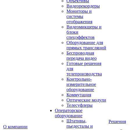
Объективы
Видеорекордеры
Мониторы и
системы
отображения
Видеомикшеры и
блоки
спецэффектов
Оборудование для
прямых трансляций
Беспроводная
передача видео
Готовые решения
для
телепроизводства
Контрольно-
измерительное
оборудование
Коммутация
Оптические модули
Телесуфлеры
Операторское
оборудование
Штативы,
Решения
пьедесталы и
О компании