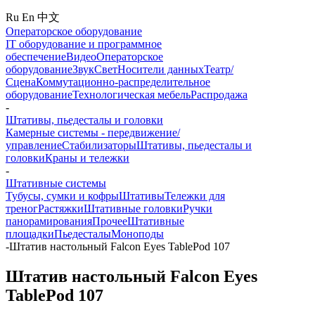
Ru
En
中文
Операторское оборудование
IT оборудование и программное
обеспечение
Видео
Операторское
оборудование
Звук
Свет
Носители данных
Театр/
Сцена
Коммутационно-распределительное
оборудование
Технологическая мебель
Распродажа
-
Штативы, пьедесталы и головки
Камерные системы - передвижение/
управление
Стабилизаторы
Штативы, пьедесталы и
головки
Краны и тележки
-
Штативные системы
Тубусы, сумки и кофры
Штативы
Тележки для
треног
Растяжки
Штативные головки
Ручки
панорамирования
Прочее
Штативные
площадки
Пьедесталы
Моноподы
-
Штатив настольный Falcon Eyes TablePod 107
Штатив настольный Falcon Eyes
TablePod 107