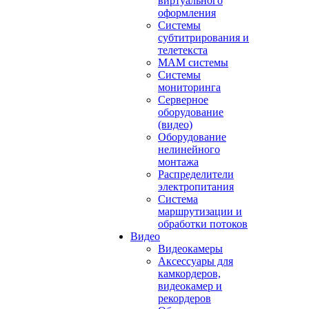
виртуального
оформления
Системы
субтитрирования и
телетекста
MAM системы
Системы
мониторинга
Серверное
оборудование
(видео)
Оборудование
нелинейного
монтажа
Распределители
электропитания
Система
маршрутизации и
обработки потоков
Видео
Видеокамеры
Аксессуары для
камкордеров,
видеокамер и
рекордеров