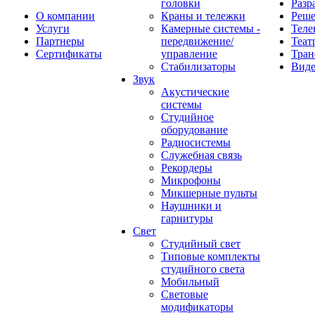
головки
Разр
О компании
Краны и тележки
Реш
Услуги
Камерные системы -
Теле
Партнеры
передвижение/
Теат
Сертификаты
управление
Тран
Стабилизаторы
Виде
Звук
Акустические
системы
Студийное
оборудование
Радиосистемы
Служебная связь
Рекордеры
Микрофоны
Микшерные пульты
Наушники и
гарнитуры
Свет
Студийный свет
Типовые комплекты
студийного света
Мобильный
Световые
модификаторы