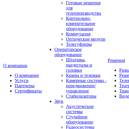
Готовые решения
для
телепроизводства
Контрольно-
измерительное
оборудование
Коммутация
Оптические модули
Телесуфлеры
Операторское
оборудование
Штативы,
Решения
пьедесталы и
О компании
головки
Разр
О компании
Краны и тележки
Реш
Услуги
Камерные системы -
Теле
Партнеры
передвижение/
Теат
Сертификаты
управление
Тран
Стабилизаторы
Виде
Звук
Акустические
системы
Студийное
оборудование
Радиосистемы