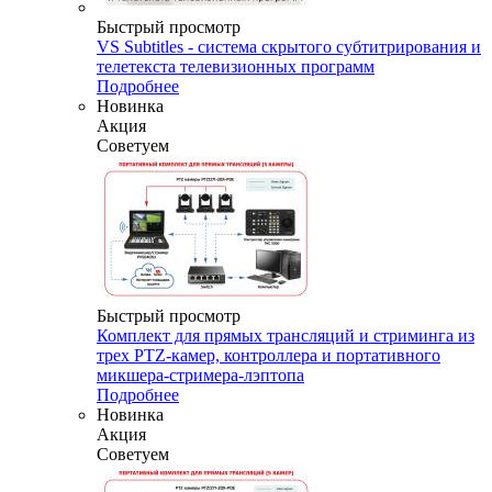
Быстрый просмотр
VS Subtitles - система скрытого субтитрирования и
телетекста телевизионных программ
Подробнее
Новинка
Акция
Советуем
Быстрый просмотр
Комплект для прямых трансляций и стриминга из
трех PTZ-камер, контроллера и портативного
микшера-стримера-лэптопа
Подробнее
Новинка
Акция
Советуем