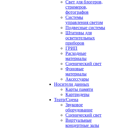
Свет для блогеров,
стримеров,
фотографов
Системы
управления светом
Подвесные системы
Штативы для
осветительных
приборов
ГРИП
Расходные
материалы
Сценический свет
Фоновые
материалы
Аксессуары
Носители данных
Карты памяти
Картридеры
Театр/Сцена
Звуковое
оборудование
Сценический свет
Виртуальные
концертные залы