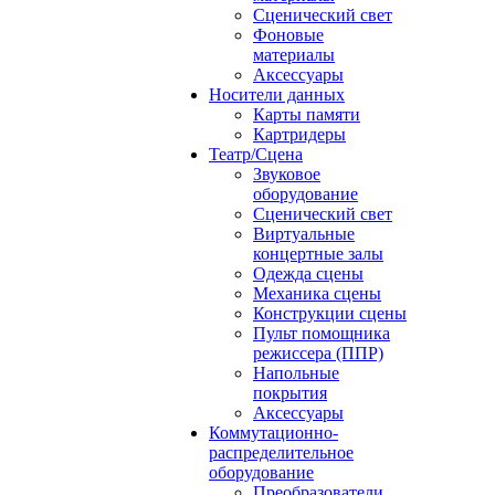
Сценический свет
Фоновые
материалы
Аксессуары
Носители данных
Карты памяти
Картридеры
Театр/Сцена
Звуковое
оборудование
Сценический свет
Виртуальные
концертные залы
Одежда сцены
Механика сцены
Конструкции сцены
Пульт помощника
режиссера (ППР)
Напольные
покрытия
Аксессуары
Коммутационно-
распределительное
оборудование
Преобразователи