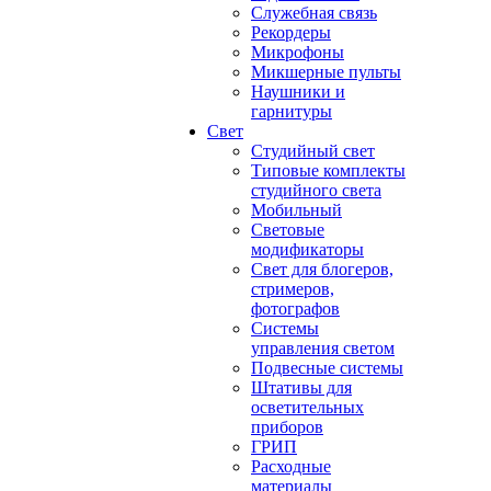
Служебная связь
Рекордеры
Микрофоны
Микшерные пульты
Наушники и
гарнитуры
Свет
Студийный свет
Типовые комплекты
студийного света
Мобильный
Световые
модификаторы
Свет для блогеров,
стримеров,
фотографов
Системы
управления светом
Подвесные системы
Штативы для
осветительных
приборов
ГРИП
Расходные
материалы