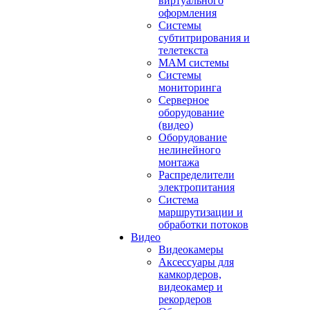
виртуального
оформления
Системы
субтитрирования и
телетекста
MAM системы
Системы
мониторинга
Серверное
оборудование
(видео)
Оборудование
нелинейного
монтажа
Распределители
электропитания
Система
маршрутизации и
обработки потоков
Видео
Видеокамеры
Аксессуары для
камкордеров,
видеокамер и
рекордеров