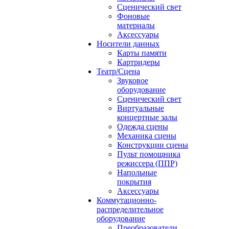
Сценический свет
Фоновые
материалы
Аксессуары
Носители данных
Карты памяти
Картридеры
Театр/Сцена
Звуковое
оборудование
Сценический свет
Виртуальные
концертные залы
Одежда сцены
Механика сцены
Конструкции сцены
Пульт помощника
режиссера (ППР)
Напольные
покрытия
Аксессуары
Коммутационно-
распределительное
оборудование
Преобразователи