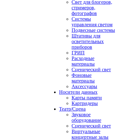
Свет для блогеров,
стримеров,
фотографов
Системы
управления светом
Подвесные системы
Штативы для
осветительных
приборов
ГРИП
Расходные
материалы
Сценический свет
Фоновые
материалы
Аксессуары
Носители данных
Карты памяти
Картридеры
Театр/Сцена
Звуковое
оборудование
Сценический свет
Виртуальные
концертные залы