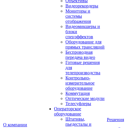
Объективы
Видеорекордеры
Мониторы и
системы
отображения
Видеомикшеры и
блоки
спецэффектов
Оборудование для
прямых трансляций
Беспроводная
передача видео
Готовые решения
для
телепроизводства
Контрольно-
измерительное
оборудование
Коммутация
Оптические модули
Телесуфлеры
Операторское
оборудование
Штативы,
Решения
пьедесталы и
О компании