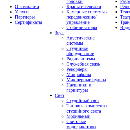
головки
Разр
О компании
Краны и тележки
Реш
Услуги
Камерные системы -
Теле
Партнеры
передвижение/
Теат
Сертификаты
управление
Тран
Стабилизаторы
Виде
Звук
Акустические
системы
Студийное
оборудование
Радиосистемы
Служебная связь
Рекордеры
Микрофоны
Микшерные пульты
Наушники и
гарнитуры
Свет
Студийный свет
Типовые комплекты
студийного света
Мобильный
Световые
модификаторы