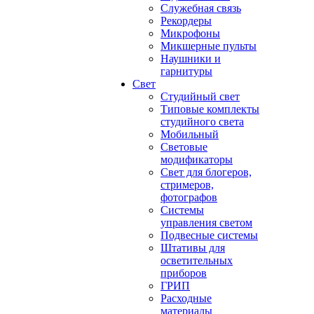
Служебная связь
Рекордеры
Микрофоны
Микшерные пульты
Наушники и
гарнитуры
Свет
Студийный свет
Типовые комплекты
студийного света
Мобильный
Световые
модификаторы
Свет для блогеров,
стримеров,
фотографов
Системы
управления светом
Подвесные системы
Штативы для
осветительных
приборов
ГРИП
Расходные
материалы