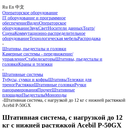
Ru
En
中文
Операторское оборудование
IT оборудование и программное
обеспечение
Видео
Операторское
оборудование
Звук
Свет
Носители данных
Театр/
Сцена
Коммутационно-распределительное
оборудование
Технологическая мебель
Распродажа
-
Штативы, пьедесталы и головки
Камерные системы - передвижение/
управление
Стабилизаторы
Штативы, пьедесталы и
головки
Краны и тележки
-
Штативные системы
Тубусы, сумки и кофры
Штативы
Тележки для
треног
Растяжки
Штативные головки
Ручки
панорамирования
Прочее
Штативные
площадки
Пьедесталы
Моноподы
-
Штативная система, с нагрузкой до 12 кг с нижней растяжкой
Acebil P-50GX
Штативная система, с нагрузкой до 12
кг с нижней растяжкой Acebil P-50GX