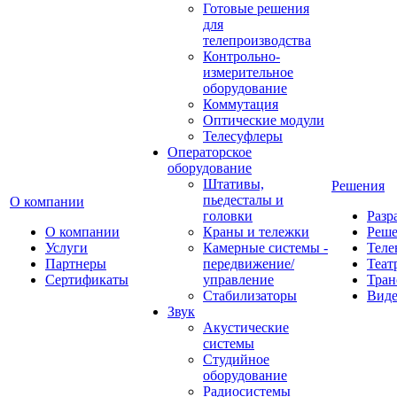
Готовые решения
для
телепроизводства
Контрольно-
измерительное
оборудование
Коммутация
Оптические модули
Телесуфлеры
Операторское
оборудование
Штативы,
Решения
пьедесталы и
О компании
головки
Разр
О компании
Краны и тележки
Реш
Услуги
Камерные системы -
Теле
Партнеры
передвижение/
Теат
Сертификаты
управление
Тран
Стабилизаторы
Виде
Звук
Акустические
системы
Студийное
оборудование
Радиосистемы