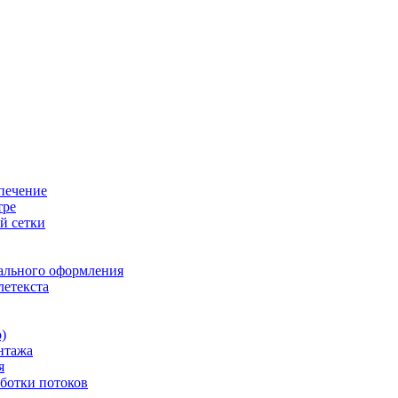
печение
тре
й сетки
ального оформления
летекста
)
нтажа
я
ботки потоков