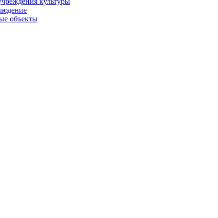
учреждения культуры
людение
ые объекты