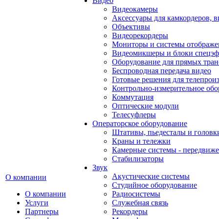
Видео
Видеокамеры
Аксессуары для камкордеров, в
Объективы
Видеорекордеры
Мониторы и системы отображе
Видеомикшеры и блоки спецэф
Оборудование для прямых тра
Беспроводная передача видео
Готовые решения для телепрои
Контрольно-измерительное обо
Коммутация
Оптические модули
Телесуфлеры
Операторское оборудование
Штативы, пьедесталы и головк
Краны и тележки
Камерные системы - передвиже
Стабилизаторы
Звук
Акустические системы
О компании
Студийное оборудование
О компании
Радиосистемы
Услуги
Служебная связь
Партнеры
Рекордеры