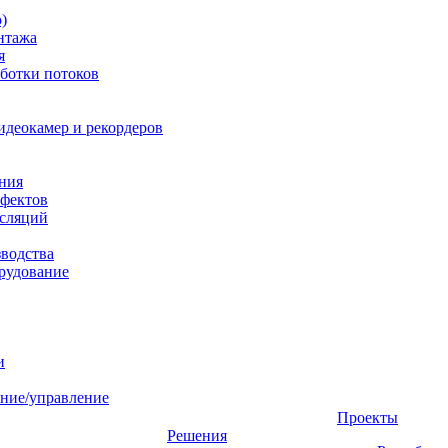
)
нтажа
я
ботки потоков
идеокамер и рекордеров
ния
фектов
нсляций
зводства
рудование
и
ние/управление
Проекты
Решения