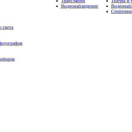
Трансляции
Театры и 
Видеонаблюдение
Видеонаб
Спортивн
 света
 фотографов
риборов