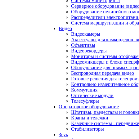
Системы мониторинга
Серверное оборудование (видео
Оборудование нелинейного мо
Распределители электропитани
Система маршрутизации и обра
Видео
Видеокамеры
Аксессуары для камкордеров, в
Объективы
Видеорекордеры
Мониторы и системы отображе
Видеомикшеры и блоки спецэф
Оборудование для прямых тра
Беспроводная передача видео
Готовые решения для телепрои
Контрольно-измерительное обо
Коммутация
Оптические модули
Телесуфлеры
Операторское оборудование
Штативы, пьедесталы и головк
Краны и тележки
Камерные системы - передвиже
Стабилизаторы
Звук