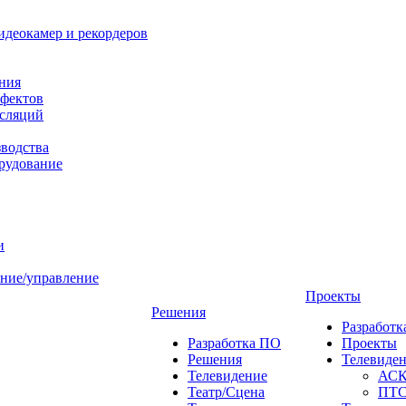
идеокамер и рекордеров
ния
фектов
нсляций
зводства
рудование
и
ние/управление
Проекты
Решения
Разработ
Разработка ПО
Проекты
Решения
Телевиде
Телевидение
АС
Театр/Сцена
ПТ