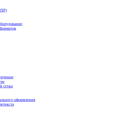
ППР)
оборудование
оформатов
печение
тре
й сетки
ального оформления
летекста