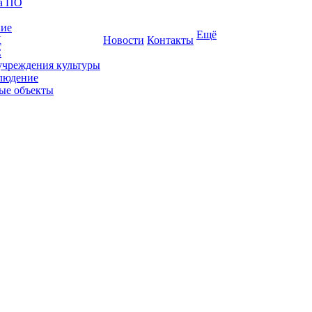
ка ПО
ние
Ещё
К
Новости
Контакты
С
учреждения культуры
людение
ые объекты