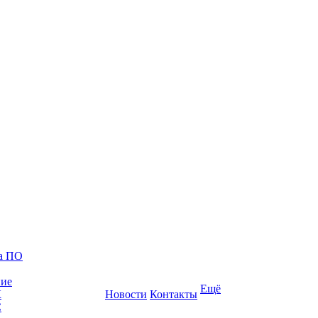
ка ПО
ние
Ещё
К
Новости
Контакты
С