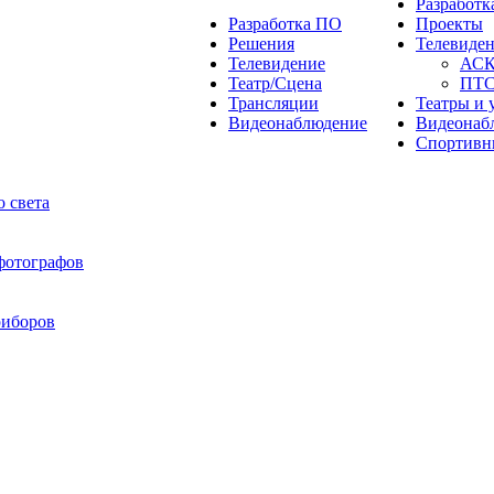
Разработ
Разработка ПО
Проекты
Решения
Телевиде
Телевидение
АС
Театр/Сцена
ПТ
Трансляции
Театры и 
Видеонаблюдение
Видеонаб
Спортивн
 света
 фотографов
риборов