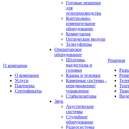
Готовые решения
для
телепроизводства
Контрольно-
измерительное
оборудование
Коммутация
Оптические модули
Телесуфлеры
Операторское
оборудование
Штативы,
Решения
пьедесталы и
О компании
головки
Разр
О компании
Краны и тележки
Реш
Услуги
Камерные системы -
Теле
Партнеры
передвижение/
Теат
Сертификаты
управление
Тран
Стабилизаторы
Виде
Звук
Акустические
системы
Студийное
оборудование
Радиосистемы