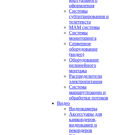
виртуального
оформления
Системы
субтитрирования и
телетекста
MAM системы
Системы
мониторинга
Серверное
оборудование
(видео)
Оборудование
нелинейного
монтажа
Распределители
электропитания
Система
маршрутизации и
обработки потоков
Видео
Видеокамеры
Аксессуары для
камкордеров,
видеокамер и
рекордеров