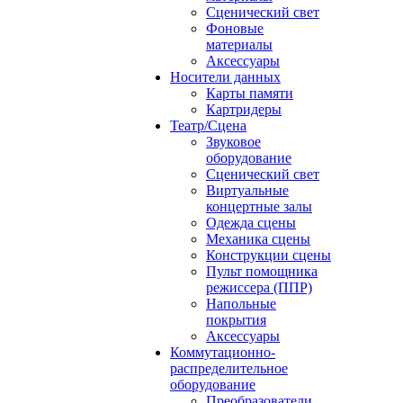
Сценический свет
Фоновые
материалы
Аксессуары
Носители данных
Карты памяти
Картридеры
Театр/Сцена
Звуковое
оборудование
Сценический свет
Виртуальные
концертные залы
Одежда сцены
Механика сцены
Конструкции сцены
Пульт помощника
режиссера (ППР)
Напольные
покрытия
Аксессуары
Коммутационно-
распределительное
оборудование
Преобразователи