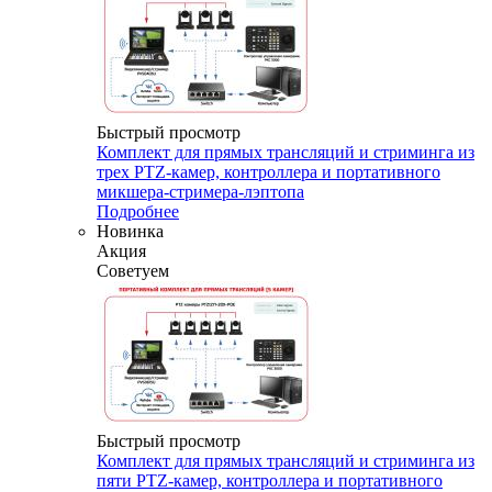
Быстрый просмотр
Комплект для прямых трансляций и стриминга из
трех PTZ-камер, контроллера и портативного
микшера-стримера-лэптопа
Подробнее
Новинка
Акция
Советуем
Быстрый просмотр
Комплект для прямых трансляций и стриминга из
пяти PTZ-камер, контроллера и портативного