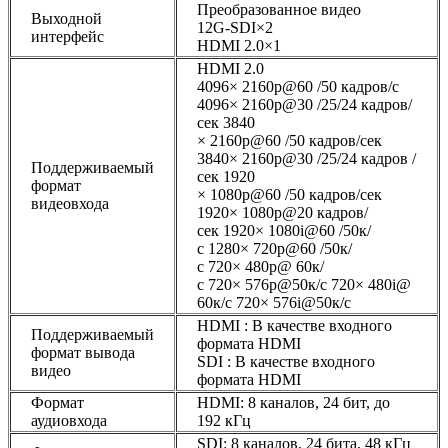
Преобразованное видео
Выходной
12G-SDI×2
интерфейс
HDMI 2.0×1
HDMI 2.0
4096× 2160p@60 /50 кадров/с
4096× 2160p@30 /25/24 кадров/
сек 3840
× 2160p@60 /50 кадров/сек
3840× 2160p@30 /25/24 кадров /
Поддерживаемый
сек 1920
формат
× 1080p@60 /50 кадров/сек
видеовхода
1920× 1080p@20 кадров/
сек 1920× 1080i@60 /50к/
с 1280× 720p@60 /50к/
с 720× 480p@ 60к/
с 720× 576p@50к/с 720× 480i@
60к/с 720× 576i@50к/с
HDMI : В качестве входного
Поддерживаемый
формата HDMI
формат вывода
SDI : В качестве входного
видео
формата HDMI
Формат
HDMI: 8 каналов, 24 бит, до
аудиовхода
192 кГц
SDI: 8 каналов, 24 бита, 48 кГц