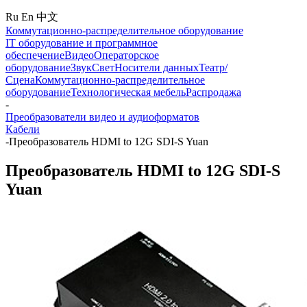
Ru
En
中文
Коммутационно-распределительное оборудование
IT оборудование и программное
обеспечение
Видео
Операторское
оборудование
Звук
Свет
Носители данных
Театр/
Сцена
Коммутационно-распределительное
оборудование
Технологическая мебель
Распродажа
-
Преобразователи видео и аудиоформатов
Кабели
-
Преобразователь HDMI to 12G SDI-S Yuan
Преобразователь HDMI to 12G SDI-S
Yuan