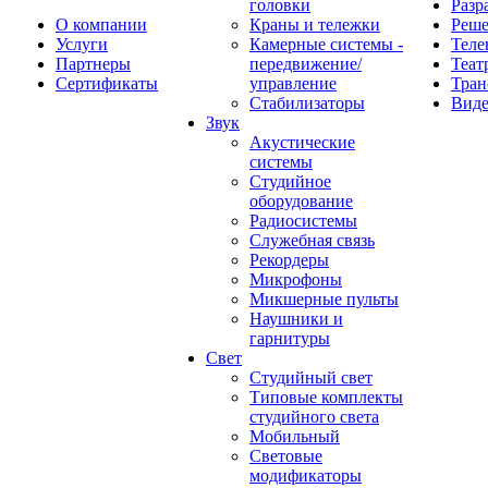
головки
Разр
О компании
Краны и тележки
Реш
Услуги
Камерные системы -
Теле
Партнеры
передвижение/
Теат
Сертификаты
управление
Тран
Стабилизаторы
Виде
Звук
Акустические
системы
Студийное
оборудование
Радиосистемы
Служебная связь
Рекордеры
Микрофоны
Микшерные пульты
Наушники и
гарнитуры
Свет
Студийный свет
Типовые комплекты
студийного света
Мобильный
Световые
модификаторы