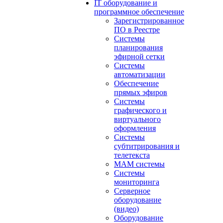
IT оборудование и
программное обеспечение
Зарегистрированное
ПО в Реестре
Системы
планирования
эфирной сетки
Системы
автоматизации
Обеспечение
прямых эфиров
Системы
графического и
виртуального
оформления
Системы
субтитрирования и
телетекста
MAM системы
Системы
мониторинга
Серверное
оборудование
(видео)
Оборудование