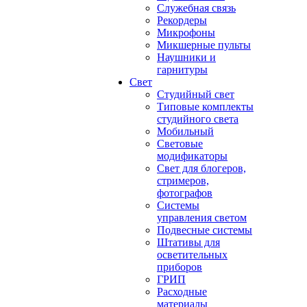
Служебная связь
Рекордеры
Микрофоны
Микшерные пульты
Наушники и
гарнитуры
Свет
Студийный свет
Типовые комплекты
студийного света
Мобильный
Световые
модификаторы
Свет для блогеров,
стримеров,
фотографов
Системы
управления светом
Подвесные системы
Штативы для
осветительных
приборов
ГРИП
Расходные
материалы