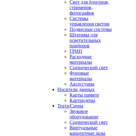
Свет для блогеров,
стримеров,
фотографов
Системы
управления светом
Подвесные системы
Штативы для
осветительных
приборов
ГРИП
Расходные
материалы
Сценический свет
Фоновые
материалы
Аксессуары
Носители данных
Карты памяти
Картридеры
Театр/Сцена
Звуковое
оборудование
Сценический свет
Виртуальные
концертные залы