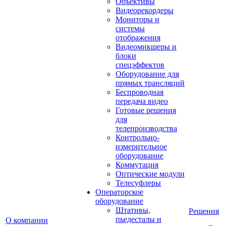
Объективы
Видеорекордеры
Мониторы и
системы
отображения
Видеомикшеры и
блоки
спецэффектов
Оборудование для
прямых трансляций
Беспроводная
передача видео
Готовые решения
для
телепроизводства
Контрольно-
измерительное
оборудование
Коммутация
Оптические модули
Телесуфлеры
Операторское
оборудование
Штативы,
Решения
пьедесталы и
О компании