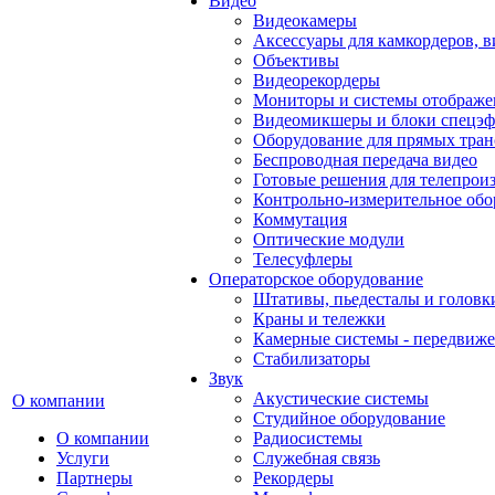
Видео
Видеокамеры
Аксессуары для камкордеров, в
Объективы
Видеорекордеры
Мониторы и системы отображе
Видеомикшеры и блоки спецэф
Оборудование для прямых тра
Беспроводная передача видео
Готовые решения для телепрои
Контрольно-измерительное обо
Коммутация
Оптические модули
Телесуфлеры
Операторское оборудование
Штативы, пьедесталы и головк
Краны и тележки
Камерные системы - передвиже
Стабилизаторы
Звук
Акустические системы
О компании
Студийное оборудование
О компании
Радиосистемы
Услуги
Служебная связь
Партнеры
Рекордеры