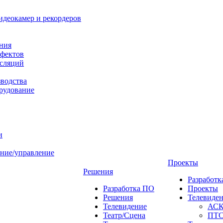
идеокамер и рекордеров
ния
фектов
нсляций
зводства
рудование
и
ние/управление
Проекты
Решения
Разработ
Разработка ПО
Проекты
Решения
Телевиде
Телевидение
АС
Театр/Сцена
ПТ