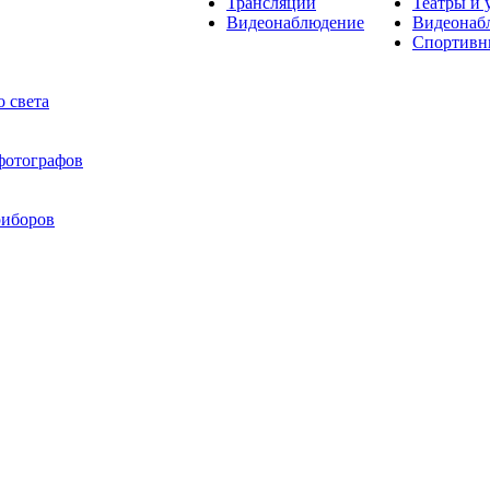
Трансляции
Театры и 
Видеонаблюдение
Видеонаб
Спортивн
 света
 фотографов
риборов