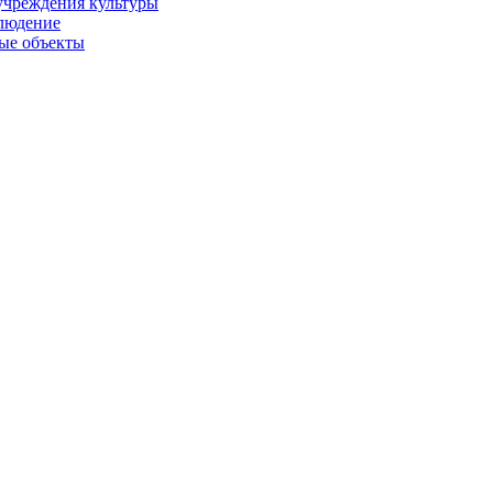
учреждения культуры
людение
ые объекты