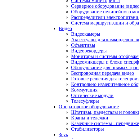
Системы мониторинга
Серверное оборудование (видео
Оборудование нелинейного мо
Распределители электропитани
Система маршрутизации и обра
Видео
Видеокамеры
Аксессуары для камкордеров, в
Объективы
Видеорекордеры
Мониторы и системы отображе
Видеомикшеры и блоки спецэф
Оборудование для прямых тра
Беспроводная передача видео
Готовые решения для телепрои
Контрольно-измерительное обо
Коммутация
Оптические модули
Телесуфлеры
Операторское оборудование
Штативы, пьедесталы и головк
Краны и тележки
Камерные системы - передвиже
Стабилизаторы
Звук