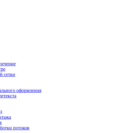
печение
тре
й сетки
ального оформления
летекста
)
нтажа
я
ботки потоков