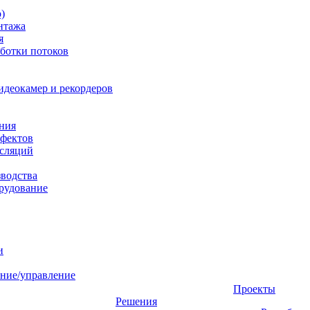
)
нтажа
я
ботки потоков
идеокамер и рекордеров
ния
фектов
нсляций
зводства
рудование
и
ние/управление
Проекты
Решения