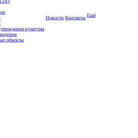
ка ПО
ние
Ещё
К
Новости
Контакты
С
учреждения культуры
людение
ые объекты