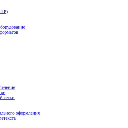
ППР)
оборудование
оформатов
печение
тре
й сетки
ального оформления
летекста