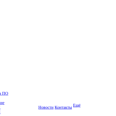
ка ПО
ние
Ещё
К
Новости
Контакты
С