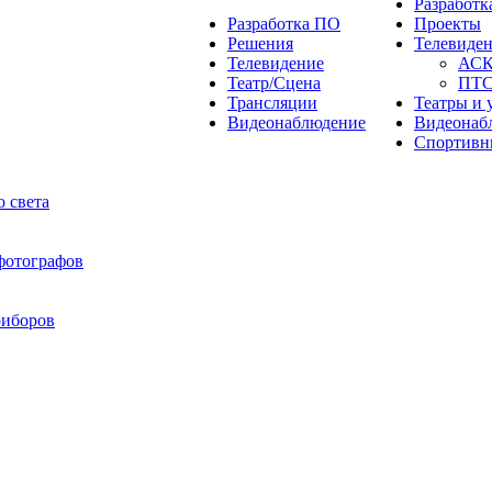
Разработ
Разработка ПО
Проекты
Решения
Телевиде
Телевидение
АС
Театр/Сцена
ПТ
Трансляции
Театры и 
Видеонаблюдение
Видеонаб
Спортивн
 света
 фотографов
риборов