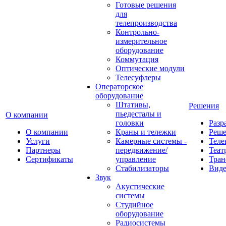
Готовые решения
для
телепроизводства
Контрольно-
измерительное
оборудование
Коммутация
Оптические модули
Телесуфлеры
Операторское
оборудование
Штативы,
Решения
пьедесталы и
О компании
головки
Разр
О компании
Краны и тележки
Реш
Услуги
Камерные системы -
Теле
Партнеры
передвижение/
Теат
Сертификаты
управление
Тран
Стабилизаторы
Виде
Звук
Акустические
системы
Студийное
оборудование
Радиосистемы