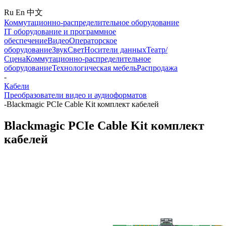
Ru
En
中文
Коммутационно-распределительное оборудование
IT оборудование и программное
обеспечение
Видео
Операторское
оборудование
Звук
Свет
Носители данных
Театр/
Сцена
Коммутационно-распределительное
оборудование
Технологическая мебель
Распродажа
-
Кабели
Преобразователи видео и аудиоформатов
-
Blackmagic PCIe Cable Kit комплект кабелей
Blackmagic PCIe Cable Kit комплект
кабелей