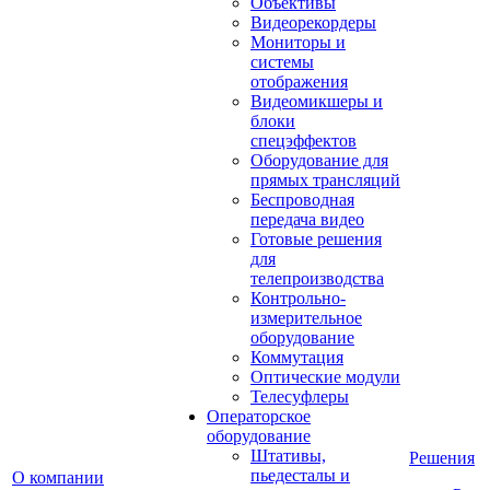
Объективы
Видеорекордеры
Мониторы и
системы
отображения
Видеомикшеры и
блоки
спецэффектов
Оборудование для
прямых трансляций
Беспроводная
передача видео
Готовые решения
для
телепроизводства
Контрольно-
измерительное
оборудование
Коммутация
Оптические модули
Телесуфлеры
Операторское
оборудование
Штативы,
Решения
пьедесталы и
О компании