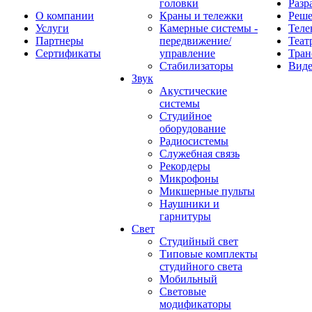
головки
Разр
О компании
Краны и тележки
Реш
Услуги
Камерные системы -
Теле
Партнеры
передвижение/
Теат
Сертификаты
управление
Тран
Стабилизаторы
Виде
Звук
Акустические
системы
Студийное
оборудование
Радиосистемы
Служебная связь
Рекордеры
Микрофоны
Микшерные пульты
Наушники и
гарнитуры
Свет
Студийный свет
Типовые комплекты
студийного света
Мобильный
Световые
модификаторы