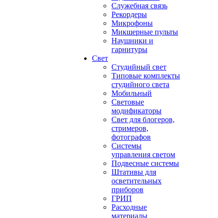
Служебная связь
Рекордеры
Микрофоны
Микшерные пульты
Наушники и
гарнитуры
Свет
Студийный свет
Типовые комплекты
студийного света
Мобильный
Световые
модификаторы
Свет для блогеров,
стримеров,
фотографов
Системы
управления светом
Подвесные системы
Штативы для
осветительных
приборов
ГРИП
Расходные
материалы