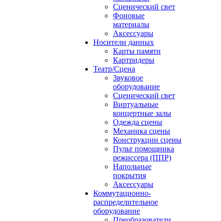
Сценический свет
Фоновые
материалы
Аксессуары
Носители данных
Карты памяти
Картридеры
Театр/Сцена
Звуковое
оборудование
Сценический свет
Виртуальные
концертные залы
Одежда сцены
Механика сцены
Конструкции сцены
Пульт помощника
режиссера (ППР)
Напольные
покрытия
Аксессуары
Коммутационно-
распределительное
оборудование
Преобразователи