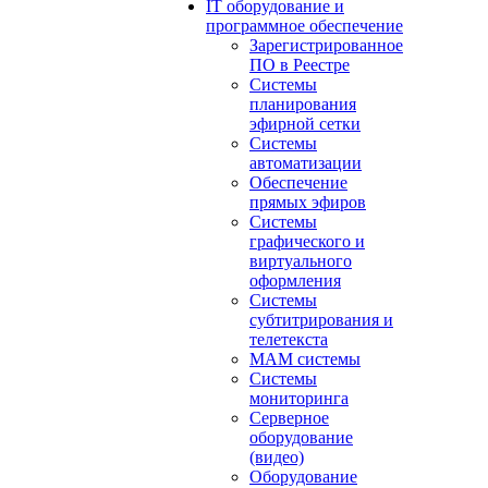
IT оборудование и
программное обеспечение
Зарегистрированное
ПО в Реестре
Системы
планирования
эфирной сетки
Системы
автоматизации
Обеспечение
прямых эфиров
Системы
графического и
виртуального
оформления
Системы
субтитрирования и
телетекста
MAM системы
Системы
мониторинга
Серверное
оборудование
(видео)
Оборудование