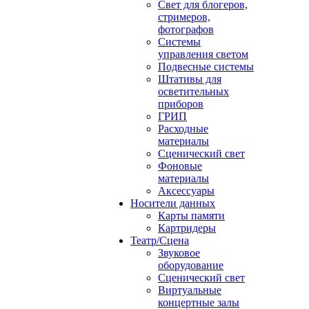
Свет для блогеров,
стримеров,
фотографов
Системы
управления светом
Подвесные системы
Штативы для
осветительных
приборов
ГРИП
Расходные
материалы
Сценический свет
Фоновые
материалы
Аксессуары
Носители данных
Карты памяти
Картридеры
Театр/Сцена
Звуковое
оборудование
Сценический свет
Виртуальные
концертные залы