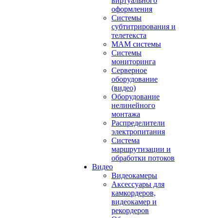
виртуального
оформления
Системы
субтитрирования и
телетекста
MAM системы
Системы
мониторинга
Серверное
оборудование
(видео)
Оборудование
нелинейного
монтажа
Распределители
электропитания
Система
маршрутизации и
обработки потоков
Видео
Видеокамеры
Аксессуары для
камкордеров,
видеокамер и
рекордеров