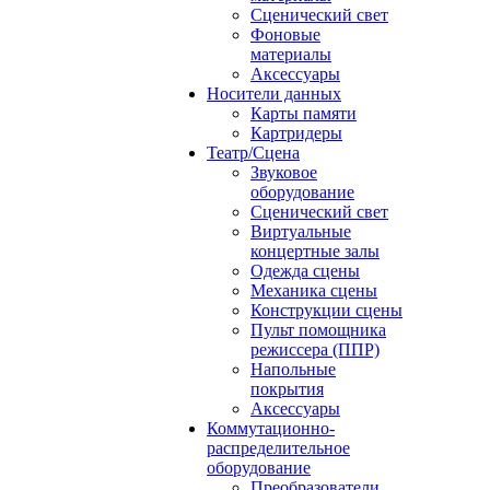
Сценический свет
Фоновые
материалы
Аксессуары
Носители данных
Карты памяти
Картридеры
Театр/Сцена
Звуковое
оборудование
Сценический свет
Виртуальные
концертные залы
Одежда сцены
Механика сцены
Конструкции сцены
Пульт помощника
режиссера (ППР)
Напольные
покрытия
Аксессуары
Коммутационно-
распределительное
оборудование
Преобразователи