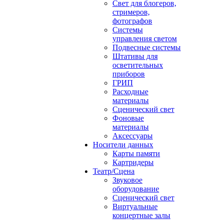
Свет для блогеров,
стримеров,
фотографов
Системы
управления светом
Подвесные системы
Штативы для
осветительных
приборов
ГРИП
Расходные
материалы
Сценический свет
Фоновые
материалы
Аксессуары
Носители данных
Карты памяти
Картридеры
Театр/Сцена
Звуковое
оборудование
Сценический свет
Виртуальные
концертные залы