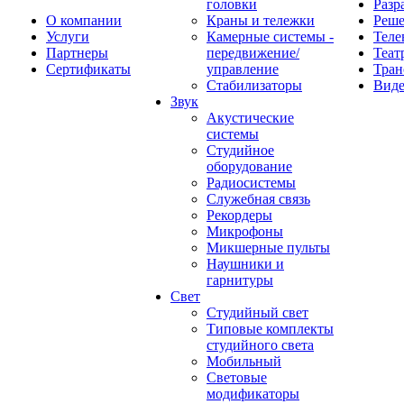
головки
Разр
О компании
Краны и тележки
Реш
Услуги
Камерные системы -
Теле
Партнеры
передвижение/
Теат
Сертификаты
управление
Тран
Стабилизаторы
Виде
Звук
Акустические
системы
Студийное
оборудование
Радиосистемы
Служебная связь
Рекордеры
Микрофоны
Микшерные пульты
Наушники и
гарнитуры
Свет
Студийный свет
Типовые комплекты
студийного света
Мобильный
Световые
модификаторы