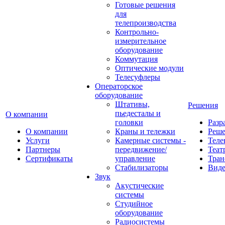
Готовые решения
для
телепроизводства
Контрольно-
измерительное
оборудование
Коммутация
Оптические модули
Телесуфлеры
Операторское
оборудование
Штативы,
Решения
пьедесталы и
О компании
головки
Разр
О компании
Краны и тележки
Реш
Услуги
Камерные системы -
Теле
Партнеры
передвижение/
Теат
Сертификаты
управление
Тран
Стабилизаторы
Виде
Звук
Акустические
системы
Студийное
оборудование
Радиосистемы