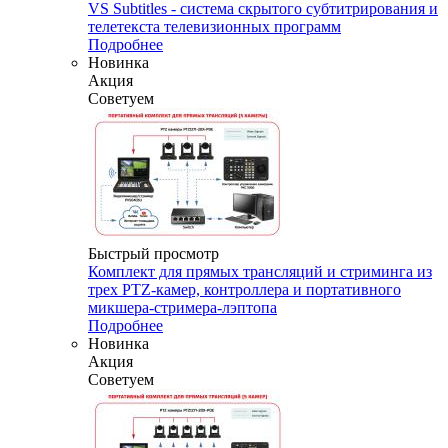
VS Subtitles - система скрытого субтитрирования и
телетекста телевизионных программ
Подробнее
Новинка
Акция
Советуем
Быстрый просмотр
Комплект для прямых трансляций и стриминга из
трех PTZ-камер, контроллера и портативного
микшера-стримера-лэптопа
Подробнее
Новинка
Акция
Советуем