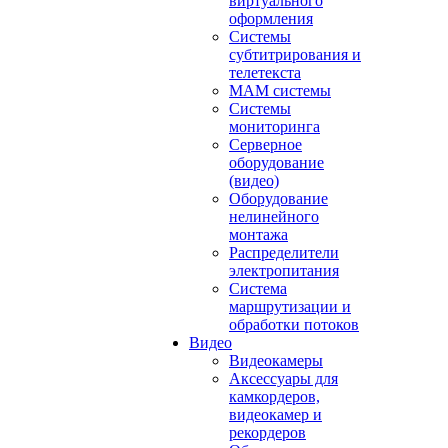
виртуального
оформления
Системы
субтитрирования и
телетекста
MAM системы
Системы
мониторинга
Серверное
оборудование
(видео)
Оборудование
нелинейного
монтажа
Распределители
электропитания
Система
маршрутизации и
обработки потоков
Видео
Видеокамеры
Аксессуары для
камкордеров,
видеокамер и
рекордеров