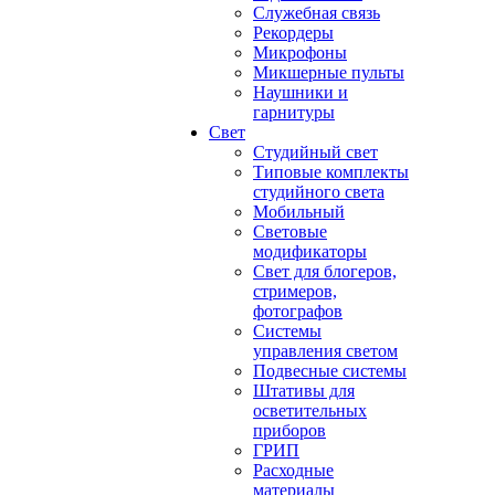
Служебная связь
Рекордеры
Микрофоны
Микшерные пульты
Наушники и
гарнитуры
Свет
Студийный свет
Типовые комплекты
студийного света
Мобильный
Световые
модификаторы
Свет для блогеров,
стримеров,
фотографов
Системы
управления светом
Подвесные системы
Штативы для
осветительных
приборов
ГРИП
Расходные
материалы