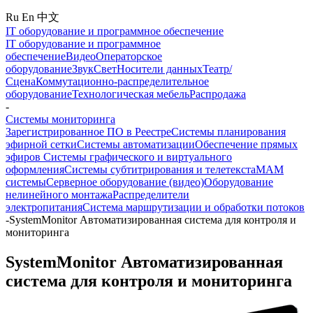
Ru
En
中文
IT оборудование и программное обеспечение
IT оборудование и программное
обеспечение
Видео
Операторское
оборудование
Звук
Свет
Носители данных
Театр/
Сцена
Коммутационно-распределительное
оборудование
Технологическая мебель
Распродажа
-
Системы мониторинга
Зарегистрированное ПО в Реестре
Системы планирования
эфирной сетки
Системы автоматизации
Обеспечение прямых
эфиров
Системы графического и виртуального
оформления
Системы субтитрирования и телетекста
MAM
системы
Серверное оборудование (видео)
Оборудование
нелинейного монтажа
Распределители
электропитания
Система маршрутизации и обработки потоков
-
SystemMonitor Автоматизированная система для контроля и
мониторинга
SystemMonitor Автоматизированная
система для контроля и мониторинга