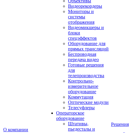
Объективы
Видеорекордеры
Мониторы и
системы
отображения
Видеомикшеры и
блоки
спецэффектов
Оборудование для
прямых трансляций
Беспроводная
передача видео
Готовые решения
для
телепроизводства
Контрольно-
измерительное
оборудование
Коммутация
Оптические модули
Телесуфлеры
Операторское
оборудование
Штативы,
Решения
пьедесталы и
О компании