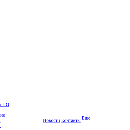
ка ПО
ние
Ещё
К
Новости
Контакты
С