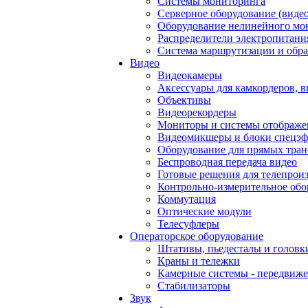
Системы мониторинга
Серверное оборудование (видео
Оборудование нелинейного мо
Распределители электропитани
Система маршрутизации и обра
Видео
Видеокамеры
Аксессуары для камкордеров, в
Объективы
Видеорекордеры
Мониторы и системы отображе
Видеомикшеры и блоки спецэф
Оборудование для прямых тра
Беспроводная передача видео
Готовые решения для телепрои
Контрольно-измерительное обо
Коммутация
Оптические модули
Телесуфлеры
Операторское оборудование
Штативы, пьедесталы и головк
Краны и тележки
Камерные системы - передвиже
Стабилизаторы
Звук