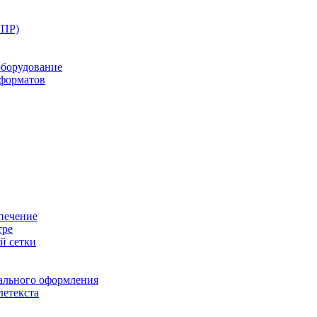
ППР)
оборудование
оформатов
печение
тре
й сетки
ального оформления
летекста