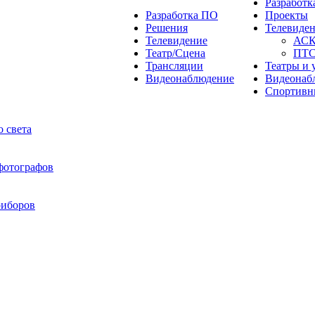
Разработ
Разработка ПО
Проекты
Решения
Телевиде
Телевидение
АС
Театр/Сцена
ПТ
Трансляции
Театры и 
Видеонаблюдение
Видеонаб
Спортивн
 света
 фотографов
риборов