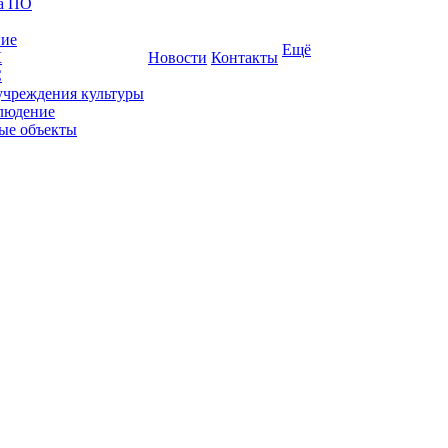
ка ПО
ние
Ещё
К
Новости
Контакты
С
учреждения культуры
людение
ые объекты