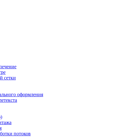
печение
тре
й сетки
ального оформления
летекста
)
нтажа
я
ботки потоков