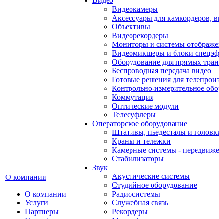
Видео
Видеокамеры
Аксессуары для камкордеров, в
Объективы
Видеорекордеры
Мониторы и системы отображе
Видеомикшеры и блоки спецэф
Оборудование для прямых тра
Беспроводная передача видео
Готовые решения для телепрои
Контрольно-измерительное обо
Коммутация
Оптические модули
Телесуфлеры
Операторское оборудование
Штативы, пьедесталы и головк
Краны и тележки
Камерные системы - передвиже
Стабилизаторы
Звук
Акустические системы
О компании
Студийное оборудование
О компании
Радиосистемы
Услуги
Служебная связь
Партнеры
Рекордеры