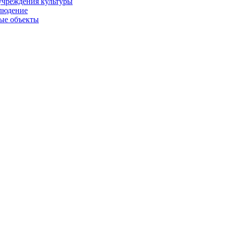
учреждения культуры
людение
ые объекты