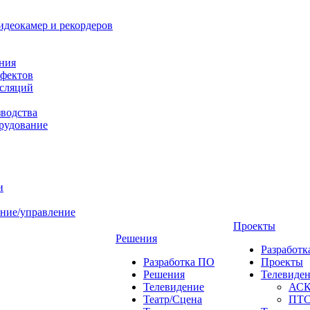
идеокамер и рекордеров
ния
фектов
нсляций
зводства
рудование
и
ние/управление
Проекты
Решения
Разработ
Разработка ПО
Проекты
Решения
Телевиде
Телевидение
АС
Театр/Сцена
ПТ