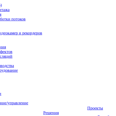
)
нтажа
я
ботки потоков
идеокамер и рекордеров
ния
фектов
нсляций
зводства
рудование
и
ние/управление
Проекты
Решения