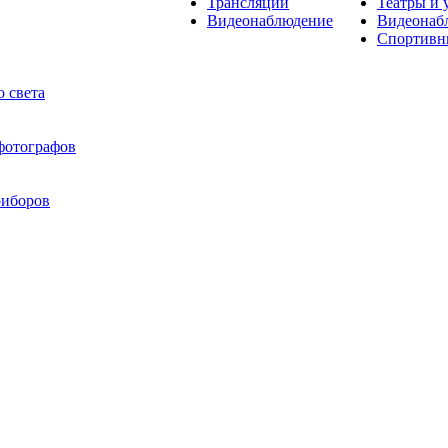
Трансляции
Театры и 
Видеонаблюдение
Видеонаб
Спортивн
 света
 фотографов
риборов