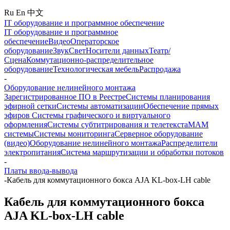
Ru
En
中文
IT оборудование и программное обеспечение
IT оборудование и программное
обеспечение
Видео
Операторское
оборудование
Звук
Свет
Носители данных
Театр/
Сцена
Коммутационно-распределительное
оборудование
Технологическая мебель
Распродажа
-
Оборудование нелинейного монтажа
Зарегистрированное ПО в Реестре
Системы планирования
эфирной сетки
Системы автоматизации
Обеспечение прямых
эфиров
Системы графического и виртуального
оформления
Системы субтитрирования и телетекста
MAM
системы
Системы мониторинга
Серверное оборудование
(видео)
Оборудование нелинейного монтажа
Распределители
электропитания
Система маршрутизации и обработки потоков
-
Платы ввода-вывода
-
Кабель для коммутационного бокса AJA KL-box-LH cable
Кабель для коммутационного бокса
AJA KL-box-LH cable