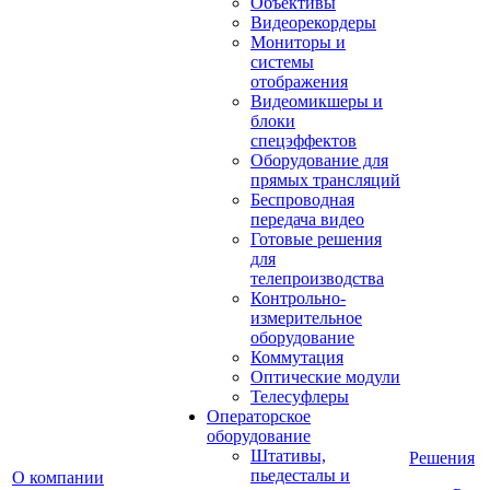
Объективы
Видеорекордеры
Мониторы и
системы
отображения
Видеомикшеры и
блоки
спецэффектов
Оборудование для
прямых трансляций
Беспроводная
передача видео
Готовые решения
для
телепроизводства
Контрольно-
измерительное
оборудование
Коммутация
Оптические модули
Телесуфлеры
Операторское
оборудование
Штативы,
Решения
пьедесталы и
О компании