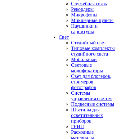
Служебная связь
Рекордеры
Микрофоны
Микшерные пульты
Наушники и
гарнитуры
Свет
Студийный свет
Типовые комплекты
студийного света
Мобильный
Световые
модификаторы
Свет для блогеров,
стримеров,
фотографов
Системы
управления светом
Подвесные системы
Штативы для
осветительных
приборов
ГРИП
Расходные
материалы