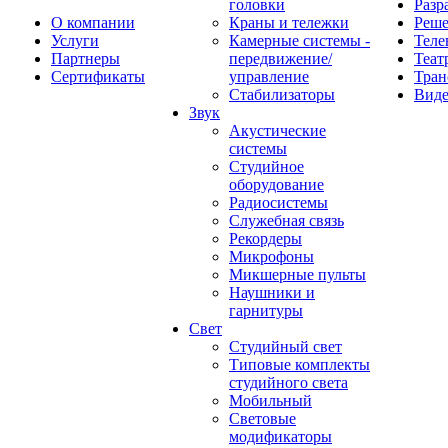
головки
Разр
О компании
Краны и тележки
Реш
Услуги
Камерные системы -
Теле
Партнеры
передвижение/
Теат
Сертификаты
управление
Тран
Стабилизаторы
Виде
Звук
Акустические
системы
Студийное
оборудование
Радиосистемы
Служебная связь
Рекордеры
Микрофоны
Микшерные пульты
Наушники и
гарнитуры
Свет
Студийный свет
Типовые комплекты
студийного света
Мобильный
Световые
модификаторы