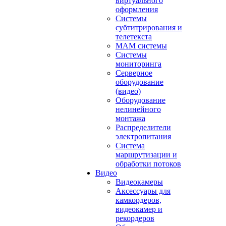
виртуального
оформления
Системы
субтитрирования и
телетекста
MAM системы
Системы
мониторинга
Серверное
оборудование
(видео)
Оборудование
нелинейного
монтажа
Распределители
электропитания
Система
маршрутизации и
обработки потоков
Видео
Видеокамеры
Аксессуары для
камкордеров,
видеокамер и
рекордеров