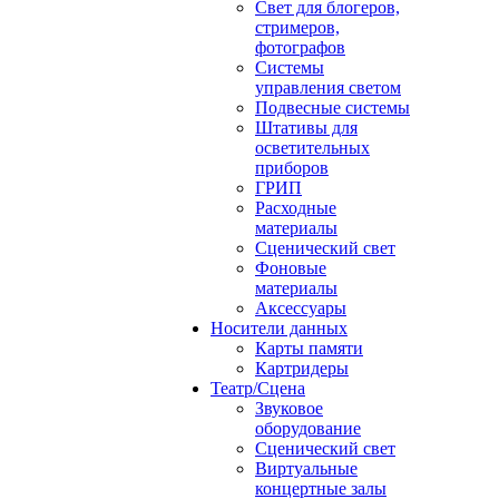
Свет для блогеров,
стримеров,
фотографов
Системы
управления светом
Подвесные системы
Штативы для
осветительных
приборов
ГРИП
Расходные
материалы
Сценический свет
Фоновые
материалы
Аксессуары
Носители данных
Карты памяти
Картридеры
Театр/Сцена
Звуковое
оборудование
Сценический свет
Виртуальные
концертные залы