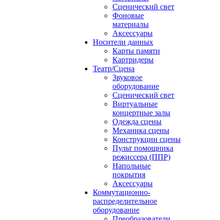
Сценический свет
Фоновые
материалы
Аксессуары
Носители данных
Карты памяти
Картридеры
Театр/Сцена
Звуковое
оборудование
Сценический свет
Виртуальные
концертные залы
Одежда сцены
Механика сцены
Конструкции сцены
Пульт помощника
режиссера (ППР)
Напольные
покрытия
Аксессуары
Коммутационно-
распределительное
оборудование
Преобразователи