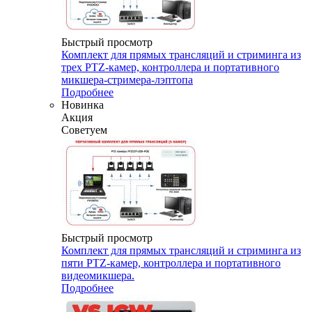
Быстрый просмотр
Комплект для прямых трансляций и стриминга из
трех PTZ-камер, контроллера и портативного
микшера-стримера-лэптопа
Подробнее
Новинка
Акция
Советуем
Быстрый просмотр
Комплект для прямых трансляций и стриминга из
пяти PTZ-камер, контроллера и портативного
видеомикшера.
Подробнее