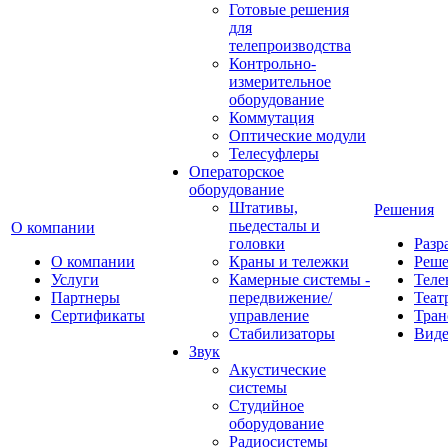
Готовые решения
для
телепроизводства
Контрольно-
измерительное
оборудование
Коммутация
Оптические модули
Телесуфлеры
Операторское
оборудование
Штативы,
Решения
пьедесталы и
О компании
головки
Разр
О компании
Краны и тележки
Реш
Услуги
Камерные системы -
Теле
Партнеры
передвижение/
Теат
Сертификаты
управление
Тран
Стабилизаторы
Виде
Звук
Акустические
системы
Студийное
оборудование
Радиосистемы