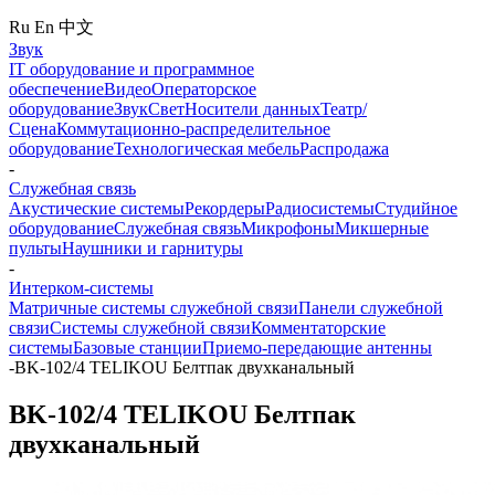
Ru
En
中文
Звук
IT оборудование и программное
обеспечение
Видео
Операторское
оборудование
Звук
Свет
Носители данных
Театр/
Сцена
Коммутационно-распределительное
оборудование
Технологическая мебель
Распродажа
-
Служебная связь
Акустические системы
Рекордеры
Радиосистемы
Студийное
оборудование
Служебная связь
Микрофоны
Микшерные
пульты
Наушники и гарнитуры
-
Интерком-системы
Матричные системы служебной связи
Панели служебной
связи
Системы служебной связи
Комментаторские
системы
Базовые станции
Приемо-передающие антенны
-
BK-102/4 TELIKOU Белтпак двухканальный
BK-102/4 TELIKOU Белтпак
двухканальный