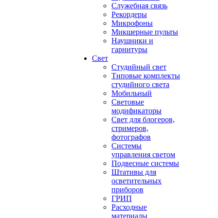
Служебная связь
Рекордеры
Микрофоны
Микшерные пульты
Наушники и
гарнитуры
Свет
Студийный свет
Типовые комплекты
студийного света
Мобильный
Световые
модификаторы
Свет для блогеров,
стримеров,
фотографов
Системы
управления светом
Подвесные системы
Штативы для
осветительных
приборов
ГРИП
Расходные
материалы