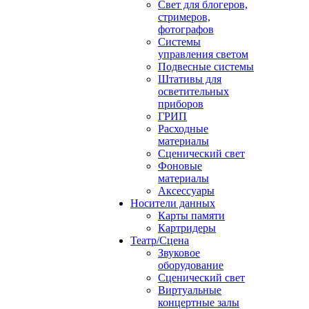
Свет для блогеров,
стримеров,
фотографов
Системы
управления светом
Подвесные системы
Штативы для
осветительных
приборов
ГРИП
Расходные
материалы
Сценический свет
Фоновые
материалы
Аксессуары
Носители данных
Карты памяти
Картридеры
Театр/Сцена
Звуковое
оборудование
Сценический свет
Виртуальные
концертные залы