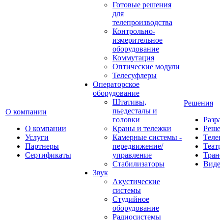
Готовые решения
для
телепроизводства
Контрольно-
измерительное
оборудование
Коммутация
Оптические модули
Телесуфлеры
Операторское
оборудование
Штативы,
Решения
пьедесталы и
О компании
головки
Разр
О компании
Краны и тележки
Реш
Услуги
Камерные системы -
Теле
Партнеры
передвижение/
Теат
Сертификаты
управление
Тран
Стабилизаторы
Виде
Звук
Акустические
системы
Студийное
оборудование
Радиосистемы