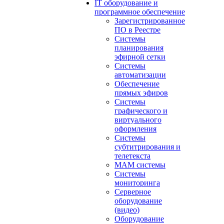
IT оборудование и
программное обеспечение
Зарегистрированное
ПО в Реестре
Системы
планирования
эфирной сетки
Системы
автоматизации
Обеспечение
прямых эфиров
Системы
графического и
виртуального
оформления
Системы
субтитрирования и
телетекста
MAM системы
Системы
мониторинга
Серверное
оборудование
(видео)
Оборудование