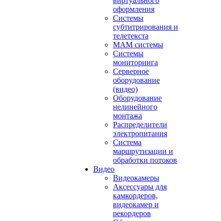
виртуального
оформления
Системы
субтитрирования и
телетекста
MAM системы
Системы
мониторинга
Серверное
оборудование
(видео)
Оборудование
нелинейного
монтажа
Распределители
электропитания
Система
маршрутизации и
обработки потоков
Видео
Видеокамеры
Аксессуары для
камкордеров,
видеокамер и
рекордеров