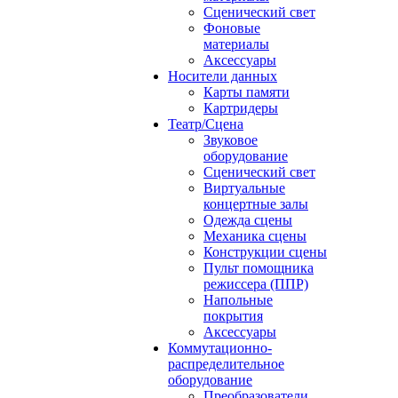
Сценический свет
Фоновые
материалы
Аксессуары
Носители данных
Карты памяти
Картридеры
Театр/Сцена
Звуковое
оборудование
Сценический свет
Виртуальные
концертные залы
Одежда сцены
Механика сцены
Конструкции сцены
Пульт помощника
режиссера (ППР)
Напольные
покрытия
Аксессуары
Коммутационно-
распределительное
оборудование
Преобразователи