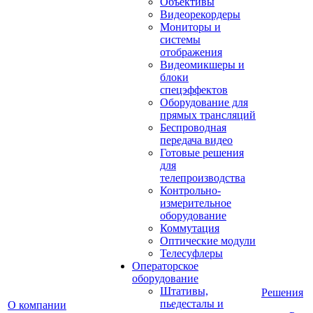
Объективы
Видеорекордеры
Мониторы и
системы
отображения
Видеомикшеры и
блоки
спецэффектов
Оборудование для
прямых трансляций
Беспроводная
передача видео
Готовые решения
для
телепроизводства
Контрольно-
измерительное
оборудование
Коммутация
Оптические модули
Телесуфлеры
Операторское
оборудование
Штативы,
Решения
пьедесталы и
О компании