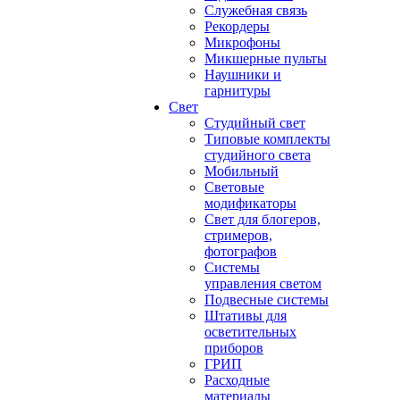
Служебная связь
Рекордеры
Микрофоны
Микшерные пульты
Наушники и
гарнитуры
Свет
Студийный свет
Типовые комплекты
студийного света
Мобильный
Световые
модификаторы
Свет для блогеров,
стримеров,
фотографов
Системы
управления светом
Подвесные системы
Штативы для
осветительных
приборов
ГРИП
Расходные
материалы