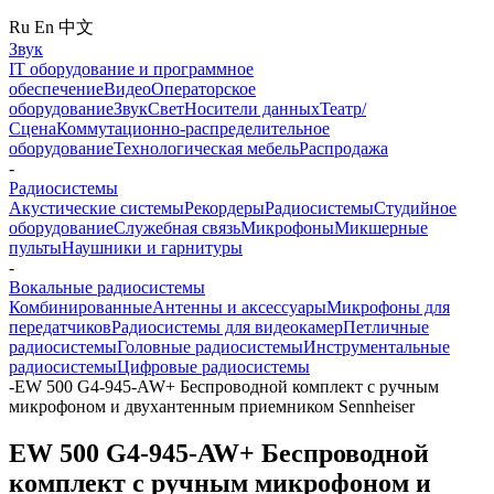
Ru
En
中文
Звук
IT оборудование и программное
обеспечение
Видео
Операторское
оборудование
Звук
Свет
Носители данных
Театр/
Сцена
Коммутационно-распределительное
оборудование
Технологическая мебель
Распродажа
-
Радиосистемы
Акустические системы
Рекордеры
Радиосистемы
Студийное
оборудование
Служебная связь
Микрофоны
Микшерные
пульты
Наушники и гарнитуры
-
Вокальные радиосистемы
Комбинированные
Антенны и аксессуары
Микрофоны для
передатчиков
Радиосистемы для видеокамер
Петличные
радиосистемы
Головные радиосистемы
Инструментальные
радиосистемы
Цифровые радиосистемы
-
EW 500 G4-945-AW+ Беспроводной комплект с ручным
микрофоном и двухантенным приемником Sennheiser
EW 500 G4-945-AW+ Беспроводной
комплект с ручным микрофоном и