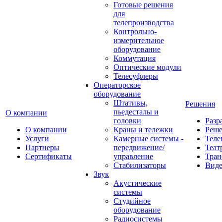
Готовые решения
для
телепроизводства
Контрольно-
измерительное
оборудование
Коммутация
Оптические модули
Телесуфлеры
Операторское
оборудование
Штативы,
Решения
пьедесталы и
О компании
головки
Разр
О компании
Краны и тележки
Реш
Услуги
Камерные системы -
Теле
Партнеры
передвижение/
Теат
Сертификаты
управление
Тран
Стабилизаторы
Виде
Звук
Акустические
системы
Студийное
оборудование
Радиосистемы