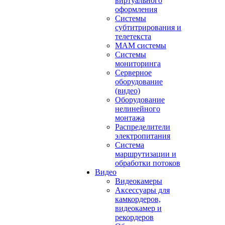
виртуального
оформления
Системы
субтитрирования и
телетекста
MAM системы
Системы
мониторинга
Серверное
оборудование
(видео)
Оборудование
нелинейного
монтажа
Распределители
электропитания
Система
маршрутизации и
обработки потоков
Видео
Видеокамеры
Аксессуары для
камкордеров,
видеокамер и
рекордеров