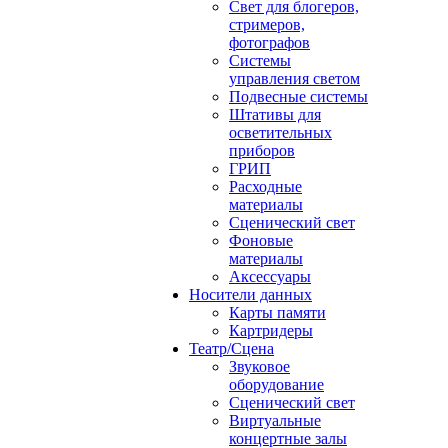
Свет для блогеров,
стримеров,
фотографов
Системы
управления светом
Подвесные системы
Штативы для
осветительных
приборов
ГРИП
Расходные
материалы
Сценический свет
Фоновые
материалы
Аксессуары
Носители данных
Карты памяти
Картридеры
Театр/Сцена
Звуковое
оборудование
Сценический свет
Виртуальные
концертные залы