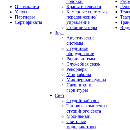
головки
Разр
О компании
Краны и тележки
Реш
Услуги
Камерные системы -
Теле
Партнеры
передвижение/
Теат
Сертификаты
управление
Тран
Стабилизаторы
Виде
Звук
Акустические
системы
Студийное
оборудование
Радиосистемы
Служебная связь
Рекордеры
Микрофоны
Микшерные пульты
Наушники и
гарнитуры
Свет
Студийный свет
Типовые комплекты
студийного света
Мобильный
Световые
модификаторы