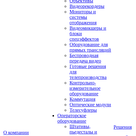
Объективы
Видеорекордеры
Мониторы и
системы
отображения
Видеомикшеры и
блоки
спецэффектов
Оборудование для
прямых трансляций
Беспроводная
передача видео
Готовые решения
для
телепроизводства
Контрольно-
измерительное
оборудование
Коммутация
Оптические модули
Телесуфлеры
Операторское
оборудование
Штативы,
Решения
пьедесталы и
О компании