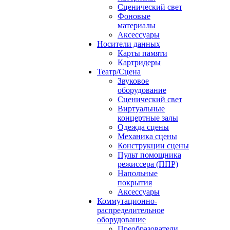
Сценический свет
Фоновые
материалы
Аксессуары
Носители данных
Карты памяти
Картридеры
Театр/Сцена
Звуковое
оборудование
Сценический свет
Виртуальные
концертные залы
Одежда сцены
Механика сцены
Конструкции сцены
Пульт помощника
режиссера (ППР)
Напольные
покрытия
Аксессуары
Коммутационно-
распределительное
оборудование
Преобразователи