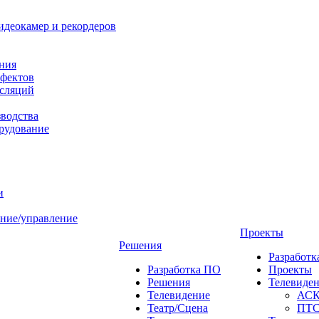
идеокамер и рекордеров
ния
фектов
нсляций
зводства
рудование
и
ние/управление
Проекты
Решения
Разработ
Разработка ПО
Проекты
Решения
Телевиде
Телевидение
АС
Театр/Сцена
ПТ