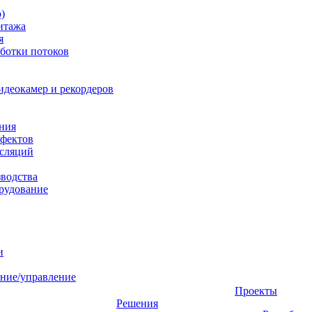
)
нтажа
я
ботки потоков
идеокамер и рекордеров
ния
фектов
нсляций
зводства
рудование
и
ние/управление
Проекты
Решения