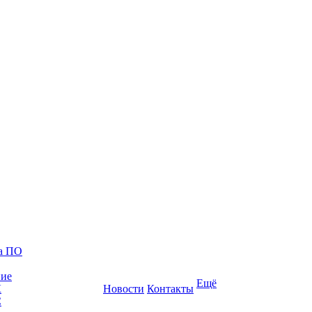
ка ПО
ние
Ещё
К
Новости
Контакты
С