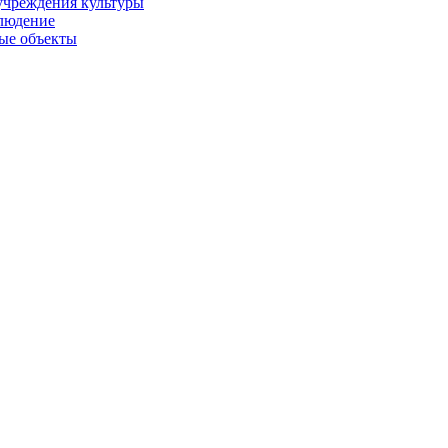
учреждения культуры
людение
ые объекты