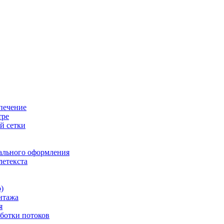
печение
тре
й сетки
ального оформления
летекста
)
нтажа
я
ботки потоков