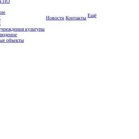
ка ПО
ние
Ещё
К
Новости
Контакты
С
учреждения культуры
людение
ые объекты