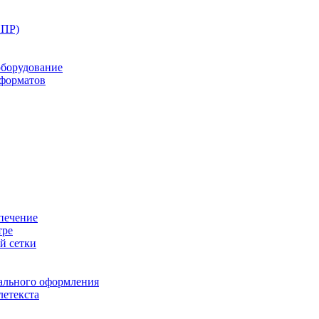
ППР)
оборудование
оформатов
печение
тре
й сетки
ального оформления
летекста