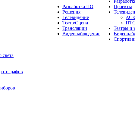
Разработ
Разработка ПО
Проекты
Решения
Телевиде
Телевидение
АС
Театр/Сцена
ПТ
Трансляции
Театры и 
Видеонаблюдение
Видеонаб
Спортивн
 света
 фотографов
риборов