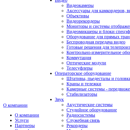
Видео
Видеокамеры
Аксессуары для камкордеров, в
Объективы
Видеорекордеры
Мониторы и системы отображе
Видеомикшеры и блоки спецэф
Оборудование для прямых тра
Беспроводная передача видео
Готовые решения для телепрои
Контрольно-измерительное обо
Коммутация
Оптические модули
Телесуфлеры
Операторское оборудование
Штативы, пьедесталы и головк
Краны и тележки
Камерные системы - передвиже
Стабилизаторы
Звук
Акустические системы
О компании
Студийное оборудование
О компании
Радиосистемы
Услуги
Служебная связь
Партнеры
Рекордеры