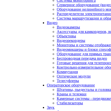
Системы мониторинга
Серверное оборудование (видео
Оборудование нелинейного мо
Распределители электропитани
Система маршрутизации и обра
Видео
Видеокамеры
Аксессуары для камкордеров, в
Объективы
Видеорекордеры
Мониторы и системы отображе
Видеомикшеры и блоки спецэф
Оборудование для прямых тра
Беспроводная передача видео
Готовые решения для телепрои
Контрольно-измерительное обо
Коммутация
Оптические модули
Телесуфлеры
Операторское оборудование
Штативы, пьедесталы и головк
Краны и тележки
Камерные системы - передвиже
Стабилизаторы
Звук