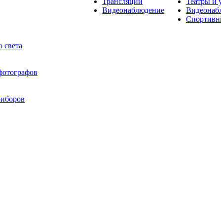
Трансляции
Театры и 
Видеонаблюдение
Видеонаб
Спортивн
 света
 фотографов
риборов