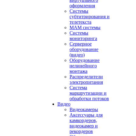
виртуального
оформления
Системы
субтитрирования и
телетекста
MAM системы
Системы
мониторинга
Серверное
оборудование
(видео)
Оборудование
нелинейного
монтажа
Распределители
электропитания
Система
маршрутизации и
обработки потоков
Видео
Видеокамеры
Аксессуары для
камкордеров,
видеокамер и
рекордеров