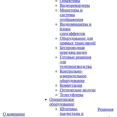
Объективы
Видеорекордеры
Мониторы и
системы
отображения
Видеомикшеры и
блоки
спецэффектов
Оборудование для
прямых трансляций
Беспроводная
передача видео
Готовые решения
для
телепроизводства
Контрольно-
измерительное
оборудование
Коммутация
Оптические модули
Телесуфлеры
Операторское
оборудование
Штативы,
Решения
пьедесталы и
О компании