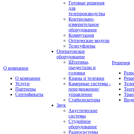
Готовые решения
для
телепроизводства
Контрольно-
измерительное
оборудование
Коммутация
Оптические модули
Телесуфлеры
Операторское
оборудование
Штативы,
Решения
пьедесталы и
О компании
головки
Разр
О компании
Краны и тележки
Реш
Услуги
Камерные системы -
Теле
Партнеры
передвижение/
Теат
Сертификаты
управление
Тран
Стабилизаторы
Виде
Звук
Акустические
системы
Студийное
оборудование
Радиосистемы