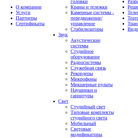
головки
Разр
О компании
Краны и тележки
Реш
Услуги
Камерные системы -
Теле
Партнеры
передвижение/
Теат
Сертификаты
управление
Тран
Стабилизаторы
Виде
Звук
Акустические
системы
Студийное
оборудование
Радиосистемы
Служебная связь
Рекордеры
Микрофоны
Микшерные пульты
Наушники и
гарнитуры
Свет
Студийный свет
Типовые комплекты
студийного света
Мобильный
Световые
модификаторы