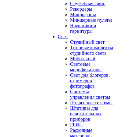
Служебная связь
Рекордеры
Микрофоны
Микшерные пульты
Наушники и
гарнитуры
Свет
Студийный свет
Типовые комплекты
студийного света
Мобильный
Световые
модификаторы
Свет для блогеров,
стримеров,
фотографов
Системы
управления светом
Подвесные системы
Штативы для
осветительных
приборов
ГРИП
Расходные
материалы