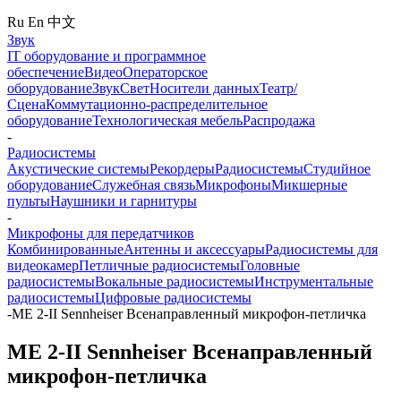
Ru
En
中文
Звук
IT оборудование и программное
обеспечение
Видео
Операторское
оборудование
Звук
Свет
Носители данных
Театр/
Сцена
Коммутационно-распределительное
оборудование
Технологическая мебель
Распродажа
-
Радиосистемы
Акустические системы
Рекордеры
Радиосистемы
Студийное
оборудование
Служебная связь
Микрофоны
Микшерные
пульты
Наушники и гарнитуры
-
Микрофоны для передатчиков
Комбинированные
Антенны и аксессуары
Радиосистемы для
видеокамер
Петличные радиосистемы
Головные
радиосистемы
Вокальные радиосистемы
Инструментальные
радиосистемы
Цифровые радиосистемы
-
ME 2-II Sennheiser Всенаправленный микрофон-петличка
ME 2-II Sennheiser Всенаправленный
микрофон-петличка