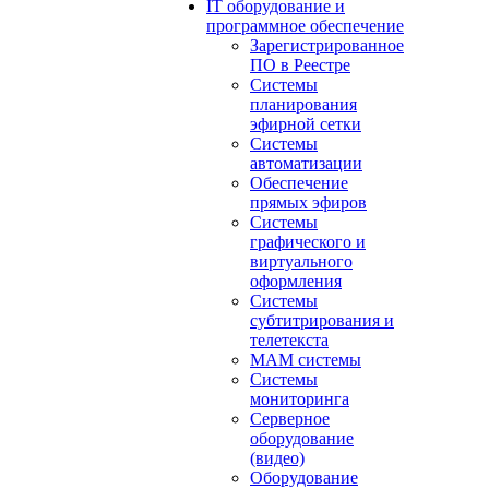
IT оборудование и
программное обеспечение
Зарегистрированное
ПО в Реестре
Системы
планирования
эфирной сетки
Системы
автоматизации
Обеспечение
прямых эфиров
Системы
графического и
виртуального
оформления
Системы
субтитрирования и
телетекста
MAM системы
Системы
мониторинга
Серверное
оборудование
(видео)
Оборудование