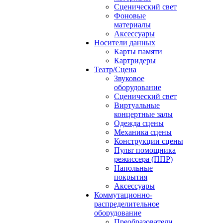
Сценический свет
Фоновые
материалы
Аксессуары
Носители данных
Карты памяти
Картридеры
Театр/Сцена
Звуковое
оборудование
Сценический свет
Виртуальные
концертные залы
Одежда сцены
Механика сцены
Конструкции сцены
Пульт помощника
режиссера (ППР)
Напольные
покрытия
Аксессуары
Коммутационно-
распределительное
оборудование
Преобразователи