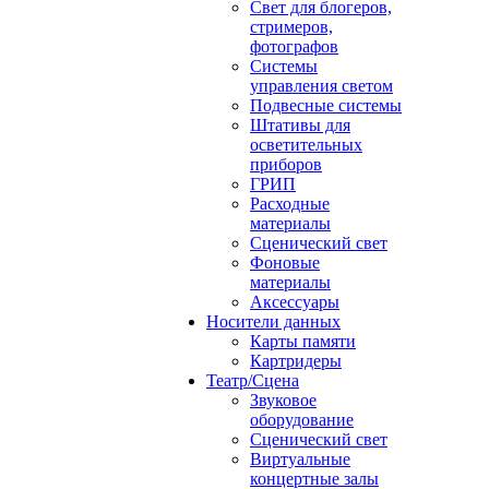
Свет для блогеров,
стримеров,
фотографов
Системы
управления светом
Подвесные системы
Штативы для
осветительных
приборов
ГРИП
Расходные
материалы
Сценический свет
Фоновые
материалы
Аксессуары
Носители данных
Карты памяти
Картридеры
Театр/Сцена
Звуковое
оборудование
Сценический свет
Виртуальные
концертные залы