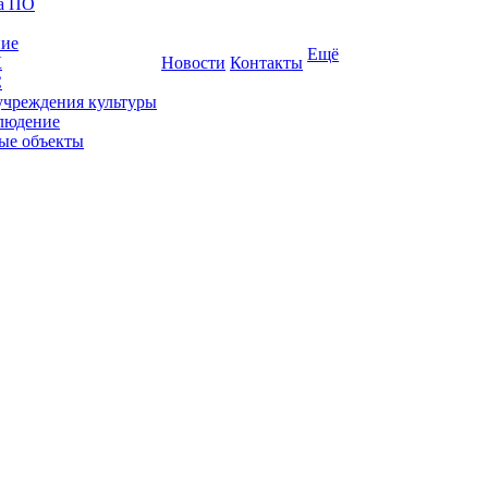
ка ПО
ние
Ещё
К
Новости
Контакты
С
учреждения культуры
людение
ые объекты