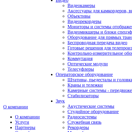
Видео
Видеокамеры
Аксессуары для камкордеров, в
Объективы
Видеорекордеры
Мониторы и системы отображе
Видеомикшеры и блоки спецэф
Оборудование для прямых тра
Беспроводная передача видео
Готовые решения для телепрои
Контрольно-измерительное обо
Коммутация
Оптические модули
Телесуфлеры
Операторское оборудование
Штативы, пьедесталы и головк
Краны и тележки
Камерные системы - передвиже
Стабилизаторы
Звук
Акустические системы
О компании
Студийное оборудование
О компании
Радиосистемы
Услуги
Служебная связь
Партнеры
Рекордеры