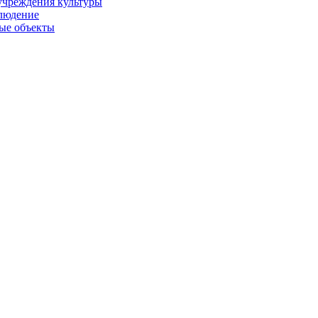
учреждения культуры
людение
ые объекты