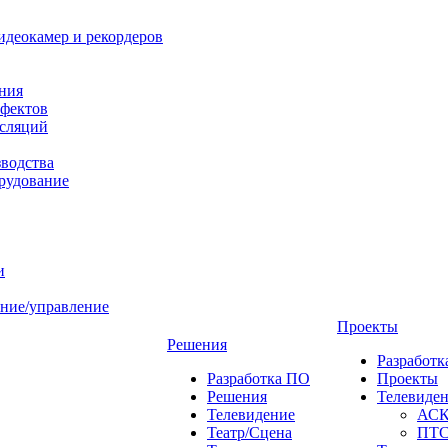
идеокамер и рекордеров
ния
фектов
нсляций
зводства
рудование
и
ние/управление
Проекты
Решения
Разработ
Разработка ПО
Проекты
Решения
Телевиде
Телевидение
АС
Театр/Сцена
ПТ