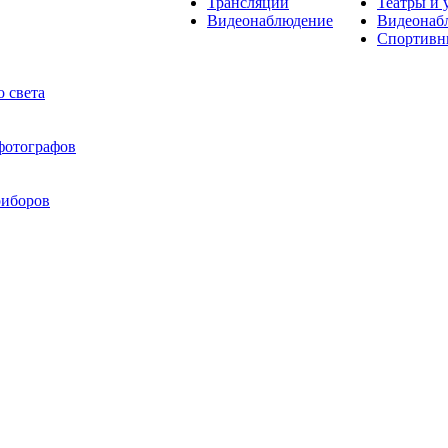
Трансляции
Театры и 
Видеонаблюдение
Видеонаб
Спортивн
 света
 фотографов
риборов