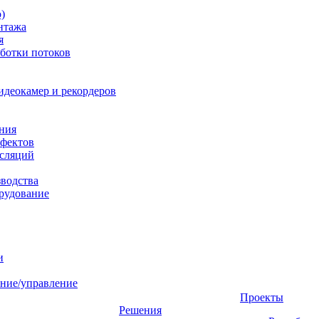
)
нтажа
я
ботки потоков
идеокамер и рекордеров
ния
фектов
нсляций
зводства
рудование
и
ние/управление
Проекты
Решения