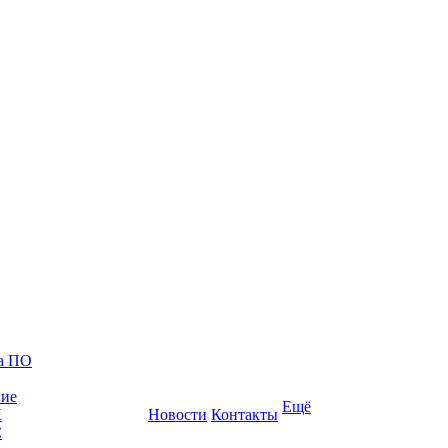
ка ПО
ние
Ещё
К
Новости
Контакты
С