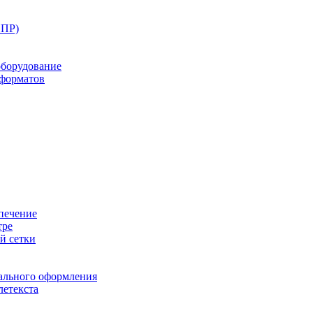
ППР)
оборудование
оформатов
печение
тре
й сетки
ального оформления
летекста