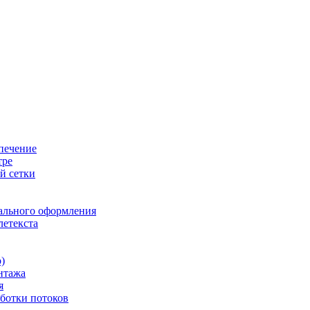
печение
тре
й сетки
ального оформления
летекста
)
нтажа
я
ботки потоков