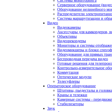
Системы мониторинга
Серверное оборудование (видео
Оборудование нелинейного мо
Распределители электропитани
Система маршрутизации и обра
Видео
Видеокамеры
Аксессуары для камкордеров, в
Объективы
Видеорекордеры
Мониторы и системы отображе
Видеомикшеры и блоки спецэф
Оборудование для прямых тра
Беспроводная передача видео
Готовые решения для телепрои
Контрольно-измерительное обо
Коммутация
Оптические модули
Телесуфлеры
Операторское оборудование
Штативы, пьедесталы и головк
Краны и тележки
Камерные системы - передвиже
Стабилизаторы
Звук