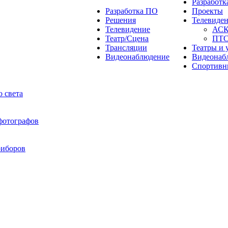
Разработ
Разработка ПО
Проекты
Решения
Телевиде
Телевидение
АС
Театр/Сцена
ПТ
Трансляции
Театры и 
Видеонаблюдение
Видеонаб
Спортивн
 света
 фотографов
риборов