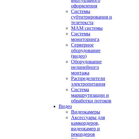
виртуального
оформления
Системы
субтитрирования и
телетекста
MAM системы
Системы
мониторинга
Серверное
оборудование
(видео)
Оборудование
нелинейного
монтажа
Распределители
электропитания
Система
маршрутизации и
обработки потоков
Видео
Видеокамеры
Аксессуары для
камкордеров,
видеокамер и
рекордеров