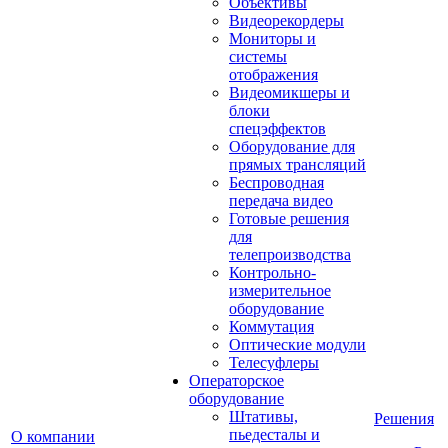
Объективы
Видеорекордеры
Мониторы и
системы
отображения
Видеомикшеры и
блоки
спецэффектов
Оборудование для
прямых трансляций
Беспроводная
передача видео
Готовые решения
для
телепроизводства
Контрольно-
измерительное
оборудование
Коммутация
Оптические модули
Телесуфлеры
Операторское
оборудование
Штативы,
Решения
пьедесталы и
О компании