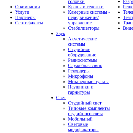
головки
Разр
О компании
Краны и тележки
Реш
Услуги
Камерные системы -
Теле
Партнеры
передвижение/
Теат
Сертификаты
управление
Тран
Стабилизаторы
Виде
Звук
Акустические
системы
Студийное
оборудование
Радиосистемы
Служебная связь
Рекордеры
Микрофоны
Микшерные пульты
Наушники и
гарнитуры
Свет
Студийный свет
Типовые комплекты
студийного света
Мобильный
Световые
модификаторы