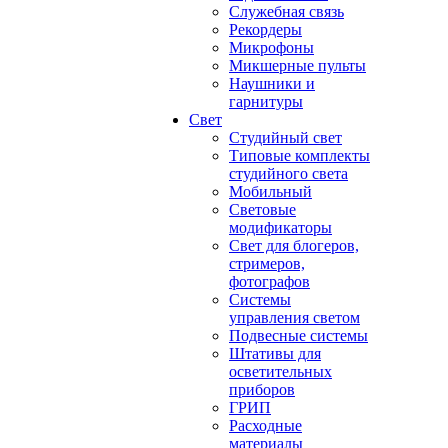
Служебная связь
Рекордеры
Микрофоны
Микшерные пульты
Наушники и
гарнитуры
Свет
Студийный свет
Типовые комплекты
студийного света
Мобильный
Световые
модификаторы
Свет для блогеров,
стримеров,
фотографов
Системы
управления светом
Подвесные системы
Штативы для
осветительных
приборов
ГРИП
Расходные
материалы