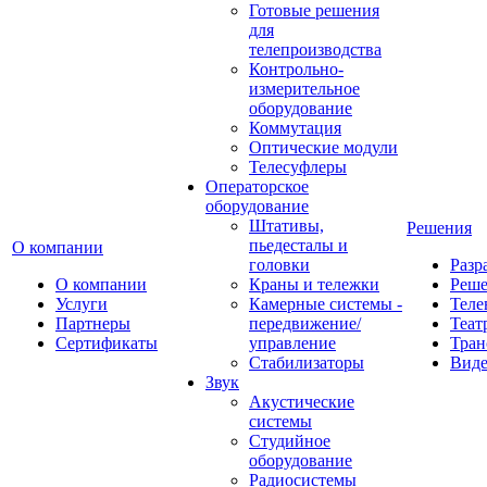
Готовые решения
для
телепроизводства
Контрольно-
измерительное
оборудование
Коммутация
Оптические модули
Телесуфлеры
Операторское
оборудование
Штативы,
Решения
пьедесталы и
О компании
головки
Разр
О компании
Краны и тележки
Реш
Услуги
Камерные системы -
Теле
Партнеры
передвижение/
Теат
Сертификаты
управление
Тран
Стабилизаторы
Виде
Звук
Акустические
системы
Студийное
оборудование
Радиосистемы