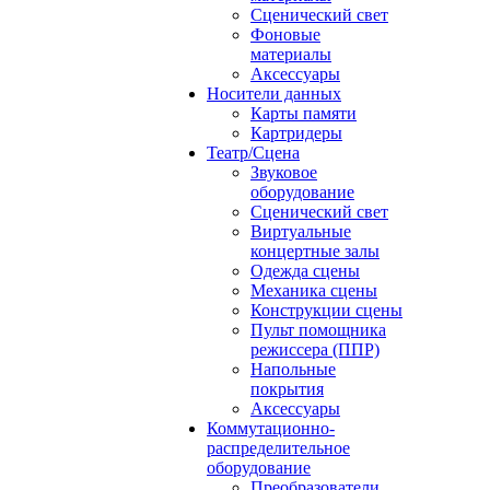
Сценический свет
Фоновые
материалы
Аксессуары
Носители данных
Карты памяти
Картридеры
Театр/Сцена
Звуковое
оборудование
Сценический свет
Виртуальные
концертные залы
Одежда сцены
Механика сцены
Конструкции сцены
Пульт помощника
режиссера (ППР)
Напольные
покрытия
Аксессуары
Коммутационно-
распределительное
оборудование
Преобразователи