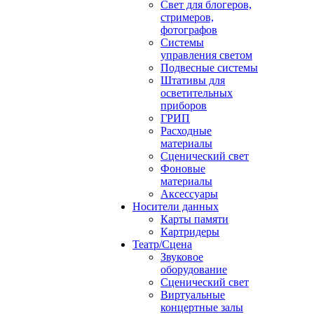
Свет для блогеров,
стримеров,
фотографов
Системы
управления светом
Подвесные системы
Штативы для
осветительных
приборов
ГРИП
Расходные
материалы
Сценический свет
Фоновые
материалы
Аксессуары
Носители данных
Карты памяти
Картридеры
Театр/Сцена
Звуковое
оборудование
Сценический свет
Виртуальные
концертные залы