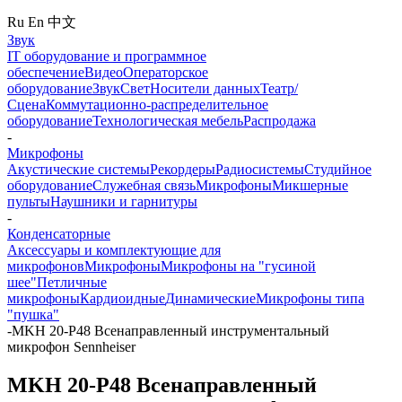
Ru
En
中文
Звук
IT оборудование и программное
обеспечение
Видео
Операторское
оборудование
Звук
Свет
Носители данных
Театр/
Сцена
Коммутационно-распределительное
оборудование
Технологическая мебель
Распродажа
-
Микрофоны
Акустические системы
Рекордеры
Радиосистемы
Студийное
оборудование
Служебная связь
Микрофоны
Микшерные
пульты
Наушники и гарнитуры
-
Конденсаторные
Аксессуары и комплектующие для
микрофонов
Микрофоны
Микрофоны на "гусиной
шее"
Петличные
микрофоны
Кардиоидные
Динамические
Микрофоны типа
"пушка"
-
MKH 20-P48 Всенаправленный инструментальный
микрофон Sennheiser
MKH 20-P48 Всенаправленный