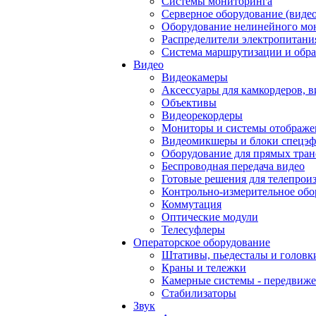
Системы мониторинга
Серверное оборудование (видео
Оборудование нелинейного мо
Распределители электропитани
Система маршрутизации и обра
Видео
Видеокамеры
Аксессуары для камкордеров, в
Объективы
Видеорекордеры
Мониторы и системы отображе
Видеомикшеры и блоки спецэф
Оборудование для прямых тра
Беспроводная передача видео
Готовые решения для телепрои
Контрольно-измерительное обо
Коммутация
Оптические модули
Телесуфлеры
Операторское оборудование
Штативы, пьедесталы и головк
Краны и тележки
Камерные системы - передвиже
Стабилизаторы
Звук