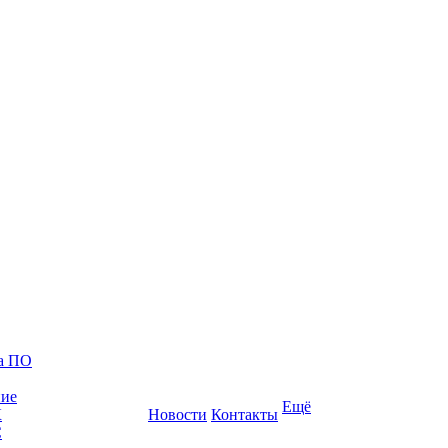
ка ПО
ние
Ещё
К
Новости
Контакты
С