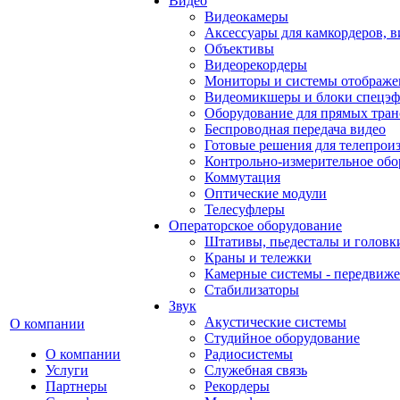
Видео
Видеокамеры
Аксессуары для камкордеров, в
Объективы
Видеорекордеры
Мониторы и системы отображе
Видеомикшеры и блоки спецэф
Оборудование для прямых тра
Беспроводная передача видео
Готовые решения для телепрои
Контрольно-измерительное обо
Коммутация
Оптические модули
Телесуфлеры
Операторское оборудование
Штативы, пьедесталы и головк
Краны и тележки
Камерные системы - передвиже
Стабилизаторы
Звук
Акустические системы
О компании
Студийное оборудование
О компании
Радиосистемы
Услуги
Служебная связь
Партнеры
Рекордеры