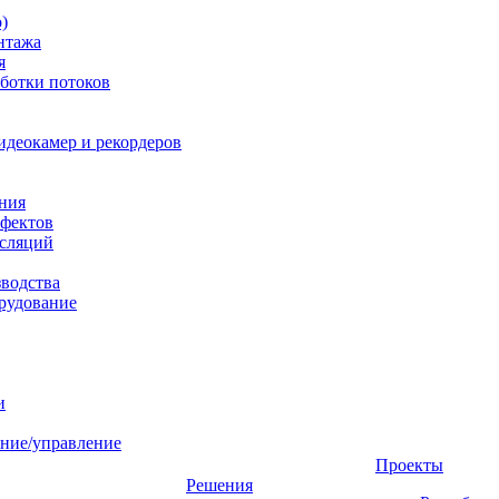
)
нтажа
я
ботки потоков
идеокамер и рекордеров
ния
фектов
нсляций
зводства
рудование
и
ние/управление
Проекты
Решения