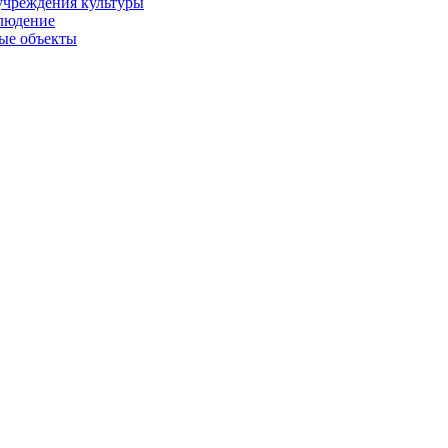
учреждения культуры
людение
ые объекты