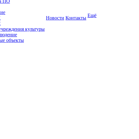
ка ПО
ние
Ещё
К
Новости
Контакты
С
учреждения культуры
людение
ые объекты