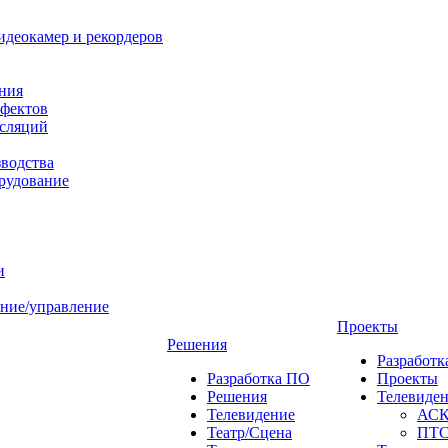
идеокамер и рекордеров
ния
фектов
нсляций
зводства
рудование
и
ние/управление
Проекты
Решения
Разработ
Разработка ПО
Проекты
Решения
Телевиде
Телевидение
АС
Театр/Сцена
ПТ