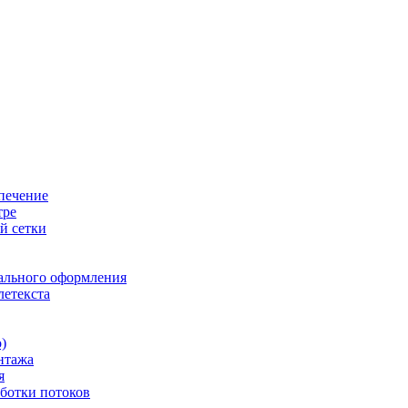
печение
тре
й сетки
ального оформления
летекста
)
нтажа
я
ботки потоков