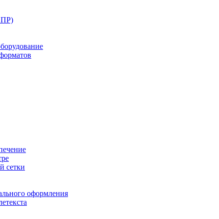
ППР)
оборудование
оформатов
печение
тре
й сетки
ального оформления
летекста