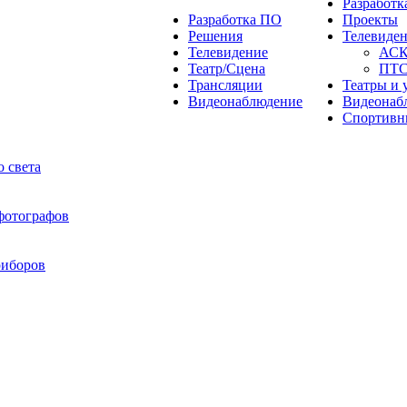
Разработ
Разработка ПО
Проекты
Решения
Телевиде
Телевидение
АС
Театр/Сцена
ПТ
Трансляции
Театры и 
Видеонаблюдение
Видеонаб
Спортивн
 света
 фотографов
риборов