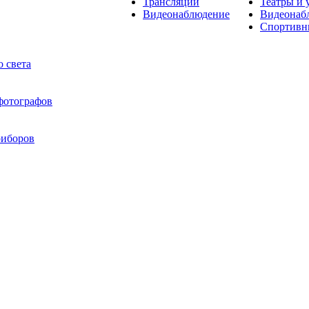
Трансляции
Театры и 
Видеонаблюдение
Видеонаб
Спортивн
 света
 фотографов
риборов