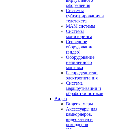
виртуального
оформления
Системы
субтитрирования и
телетекста
MAM системы
Системы
мониторинга
Серверное
оборудование
(видео)
Оборудование
нелинейного
монтажа
Распределители
электропитания
Система
маршрутизации и
обработки потоков
Видео
Видеокамеры
Аксессуары для
камкордеров,
видеокамер и
рекордеров