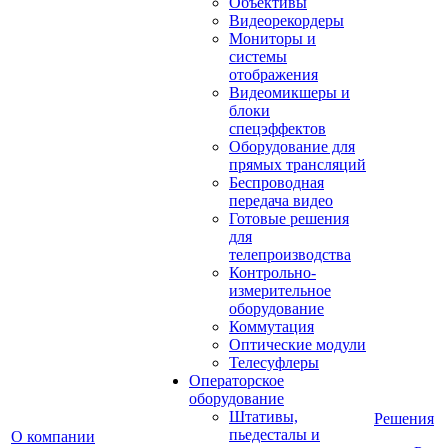
Объективы
Видеорекордеры
Мониторы и
системы
отображения
Видеомикшеры и
блоки
спецэффектов
Оборудование для
прямых трансляций
Беспроводная
передача видео
Готовые решения
для
телепроизводства
Контрольно-
измерительное
оборудование
Коммутация
Оптические модули
Телесуфлеры
Операторское
оборудование
Штативы,
Решения
пьедесталы и
О компании