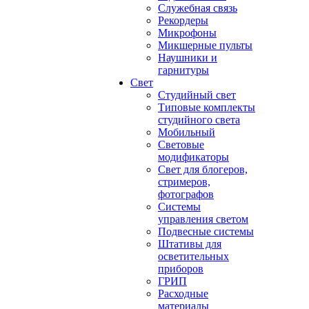
Служебная связь
Рекордеры
Микрофоны
Микшерные пульты
Наушники и
гарнитуры
Свет
Студийный свет
Типовые комплекты
студийного света
Мобильный
Световые
модификаторы
Свет для блогеров,
стримеров,
фотографов
Системы
управления светом
Подвесные системы
Штативы для
осветительных
приборов
ГРИП
Расходные
материалы