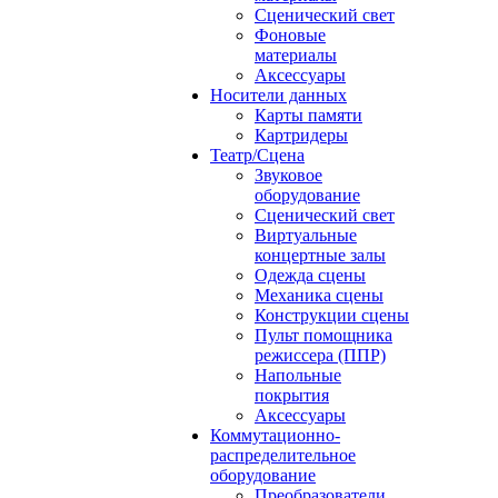
Сценический свет
Фоновые
материалы
Аксессуары
Носители данных
Карты памяти
Картридеры
Театр/Сцена
Звуковое
оборудование
Сценический свет
Виртуальные
концертные залы
Одежда сцены
Механика сцены
Конструкции сцены
Пульт помощника
режиссера (ППР)
Напольные
покрытия
Аксессуары
Коммутационно-
распределительное
оборудование
Преобразователи