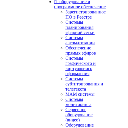
IT оборудование и
программное обеспечение
Зарегистрированное
ПО в Реестре
Системы
планирования
эфирной сетки
Системы
автоматизации
Обеспечение
прямых эфиров
Системы
графического и
виртуального
оформления
Системы
субтитрирования и
телетекста
MAM системы
Системы
мониторинга
Серверное
оборудование
(видео)
Оборудование