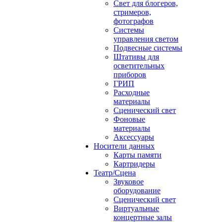
Свет для блогеров,
стримеров,
фотографов
Системы
управления светом
Подвесные системы
Штативы для
осветительных
приборов
ГРИП
Расходные
материалы
Сценический свет
Фоновые
материалы
Аксессуары
Носители данных
Карты памяти
Картридеры
Театр/Сцена
Звуковое
оборудование
Сценический свет
Виртуальные
концертные залы