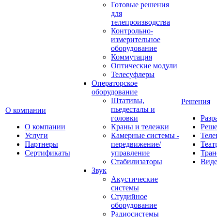
Готовые решения
для
телепроизводства
Контрольно-
измерительное
оборудование
Коммутация
Оптические модули
Телесуфлеры
Операторское
оборудование
Штативы,
Решения
пьедесталы и
О компании
головки
Разр
О компании
Краны и тележки
Реш
Услуги
Камерные системы -
Теле
Партнеры
передвижение/
Теат
Сертификаты
управление
Тран
Стабилизаторы
Виде
Звук
Акустические
системы
Студийное
оборудование
Радиосистемы