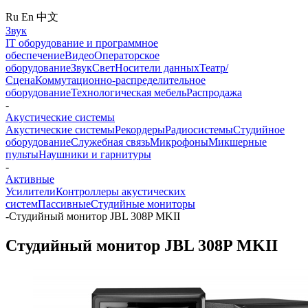
Ru
En
中文
Звук
IT оборудование и программное
обеспечение
Видео
Операторское
оборудование
Звук
Свет
Носители данных
Театр/
Сцена
Коммутационно-распределительное
оборудование
Технологическая мебель
Распродажа
-
Акустические системы
Акустические системы
Рекордеры
Радиосистемы
Студийное
оборудование
Служебная связь
Микрофоны
Микшерные
пульты
Наушники и гарнитуры
-
Активные
Усилители
Контроллеры акустических
систем
Пассивные
Студийные мониторы
-
Студийный монитор JBL 308P MKII
Студийный монитор JBL 308P MKII