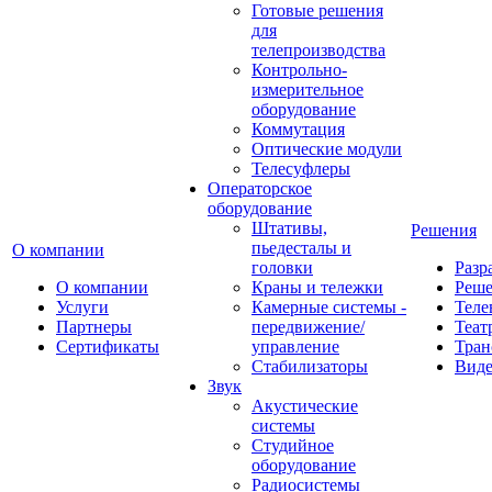
Готовые решения
для
телепроизводства
Контрольно-
измерительное
оборудование
Коммутация
Оптические модули
Телесуфлеры
Операторское
оборудование
Штативы,
Решения
пьедесталы и
О компании
головки
Разр
О компании
Краны и тележки
Реш
Услуги
Камерные системы -
Теле
Партнеры
передвижение/
Теат
Сертификаты
управление
Тран
Стабилизаторы
Виде
Звук
Акустические
системы
Студийное
оборудование
Радиосистемы