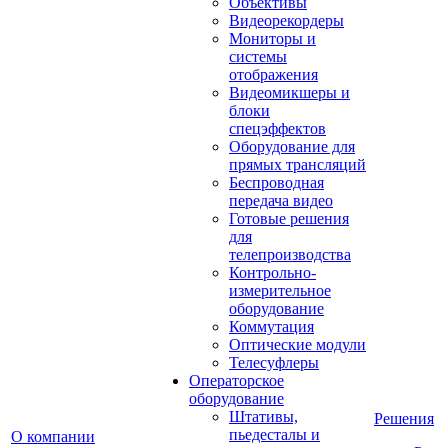
Объективы
Видеорекордеры
Мониторы и
системы
отображения
Видеомикшеры и
блоки
спецэффектов
Оборудование для
прямых трансляций
Беспроводная
передача видео
Готовые решения
для
телепроизводства
Контрольно-
измерительное
оборудование
Коммутация
Оптические модули
Телесуфлеры
Операторское
оборудование
Штативы,
Решения
пьедесталы и
О компании