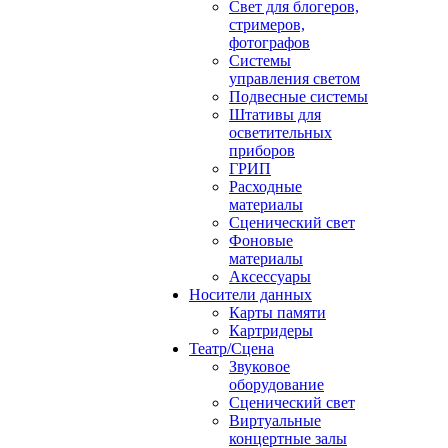
Свет для блогеров,
стримеров,
фотографов
Системы
управления светом
Подвесные системы
Штативы для
осветительных
приборов
ГРИП
Расходные
материалы
Сценический свет
Фоновые
материалы
Аксессуары
Носители данных
Карты памяти
Картридеры
Театр/Сцена
Звуковое
оборудование
Сценический свет
Виртуальные
концертные залы