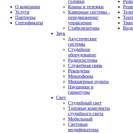
головки
Разр
О компании
Краны и тележки
Реш
Услуги
Камерные системы -
Теле
Партнеры
передвижение/
Теат
Сертификаты
управление
Тран
Стабилизаторы
Виде
Звук
Акустические
системы
Студийное
оборудование
Радиосистемы
Служебная связь
Рекордеры
Микрофоны
Микшерные пульты
Наушники и
гарнитуры
Свет
Студийный свет
Типовые комплекты
студийного света
Мобильный
Световые
модификаторы