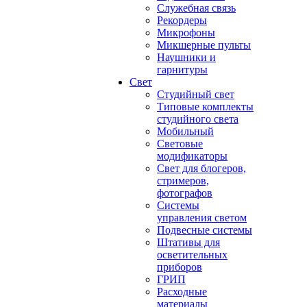
Служебная связь
Рекордеры
Микрофоны
Микшерные пульты
Наушники и
гарнитуры
Свет
Студийный свет
Типовые комплекты
студийного света
Мобильный
Световые
модификаторы
Свет для блогеров,
стримеров,
фотографов
Системы
управления светом
Подвесные системы
Штативы для
осветительных
приборов
ГРИП
Расходные
материалы