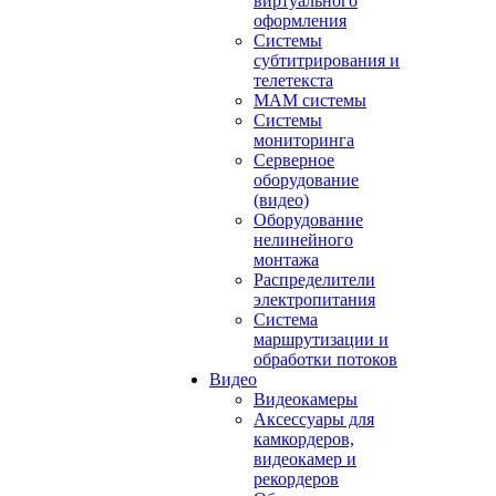
виртуального
оформления
Системы
субтитрирования и
телетекста
MAM системы
Системы
мониторинга
Серверное
оборудование
(видео)
Оборудование
нелинейного
монтажа
Распределители
электропитания
Система
маршрутизации и
обработки потоков
Видео
Видеокамеры
Аксессуары для
камкордеров,
видеокамер и
рекордеров