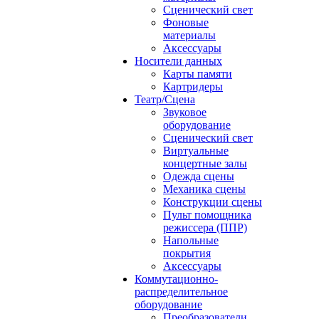
Сценический свет
Фоновые
материалы
Аксессуары
Носители данных
Карты памяти
Картридеры
Театр/Сцена
Звуковое
оборудование
Сценический свет
Виртуальные
концертные залы
Одежда сцены
Механика сцены
Конструкции сцены
Пульт помощника
режиссера (ППР)
Напольные
покрытия
Аксессуары
Коммутационно-
распределительное
оборудование
Преобразователи