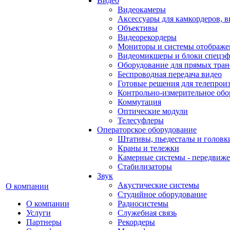
Видео
Видеокамеры
Аксессуары для камкордеров, в
Объективы
Видеорекордеры
Мониторы и системы отображе
Видеомикшеры и блоки спецэф
Оборудование для прямых тра
Беспроводная передача видео
Готовые решения для телепрои
Контрольно-измерительное обо
Коммутация
Оптические модули
Телесуфлеры
Операторское оборудование
Штативы, пьедесталы и головк
Краны и тележки
Камерные системы - передвиже
Стабилизаторы
Звук
Акустические системы
О компании
Студийное оборудование
О компании
Радиосистемы
Услуги
Служебная связь
Партнеры
Рекордеры