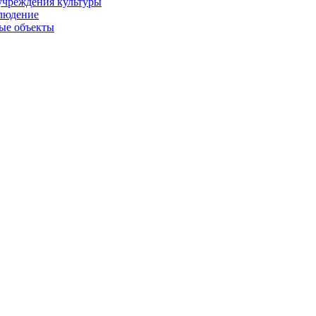
учреждения культуры
людение
ые объекты