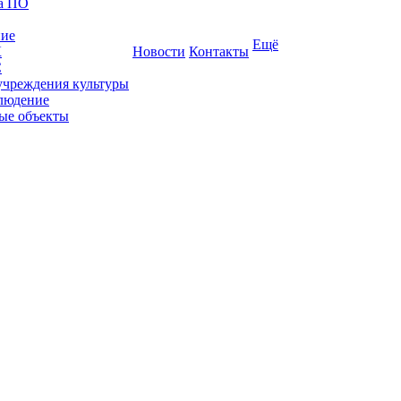
ка ПО
ние
Ещё
К
Новости
Контакты
С
учреждения культуры
людение
ые объекты