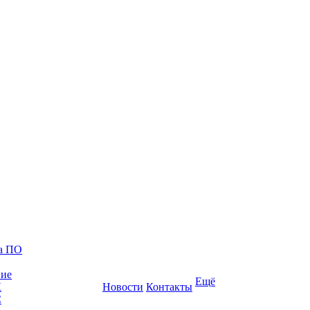
ка ПО
ние
Ещё
К
Новости
Контакты
С