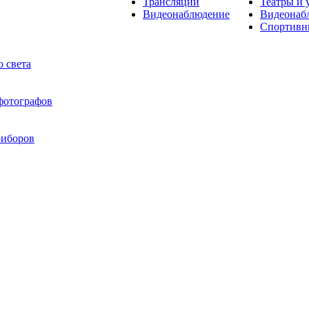
Трансляции
Театры и 
Видеонаблюдение
Видеонаб
Спортивн
 света
 фотографов
риборов