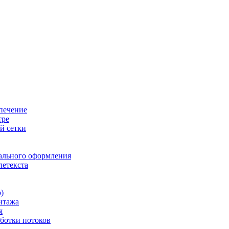
печение
тре
й сетки
ального оформления
летекста
)
нтажа
я
ботки потоков