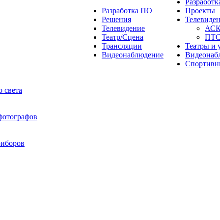
Разработ
Разработка ПО
Проекты
Решения
Телевиде
Телевидение
АС
Театр/Сцена
ПТ
Трансляции
Театры и 
Видеонаблюдение
Видеонаб
Спортивн
 света
 фотографов
риборов