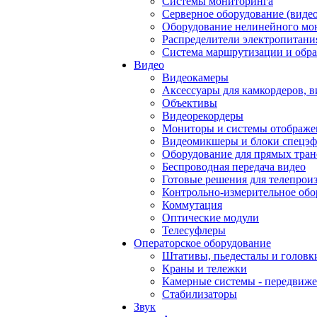
Системы мониторинга
Серверное оборудование (видео
Оборудование нелинейного мо
Распределители электропитани
Система маршрутизации и обра
Видео
Видеокамеры
Аксессуары для камкордеров, в
Объективы
Видеорекордеры
Мониторы и системы отображе
Видеомикшеры и блоки спецэф
Оборудование для прямых тра
Беспроводная передача видео
Готовые решения для телепрои
Контрольно-измерительное обо
Коммутация
Оптические модули
Телесуфлеры
Операторское оборудование
Штативы, пьедесталы и головк
Краны и тележки
Камерные системы - передвиже
Стабилизаторы
Звук