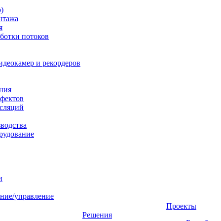
)
нтажа
я
ботки потоков
идеокамер и рекордеров
ния
фектов
нсляций
зводства
рудование
и
ние/управление
Проекты
Решения