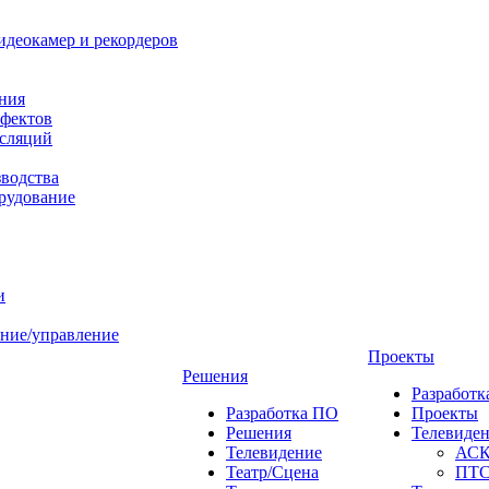
идеокамер и рекордеров
ния
фектов
нсляций
зводства
рудование
и
ние/управление
Проекты
Решения
Разработ
Разработка ПО
Проекты
Решения
Телевиде
Телевидение
АС
Театр/Сцена
ПТ