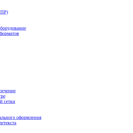
ППР)
оборудование
оформатов
печение
тре
й сетки
ального оформления
летекста