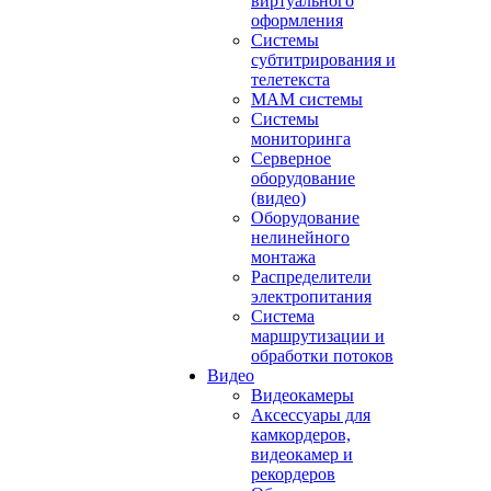
виртуального
оформления
Системы
субтитрирования и
телетекста
MAM системы
Системы
мониторинга
Серверное
оборудование
(видео)
Оборудование
нелинейного
монтажа
Распределители
электропитания
Система
маршрутизации и
обработки потоков
Видео
Видеокамеры
Аксессуары для
камкордеров,
видеокамер и
рекордеров