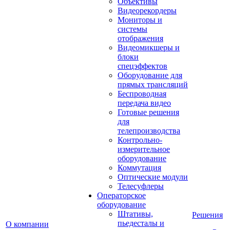
Объективы
Видеорекордеры
Мониторы и
системы
отображения
Видеомикшеры и
блоки
спецэффектов
Оборудование для
прямых трансляций
Беспроводная
передача видео
Готовые решения
для
телепроизводства
Контрольно-
измерительное
оборудование
Коммутация
Оптические модули
Телесуфлеры
Операторское
оборудование
Штативы,
Решения
пьедесталы и
О компании