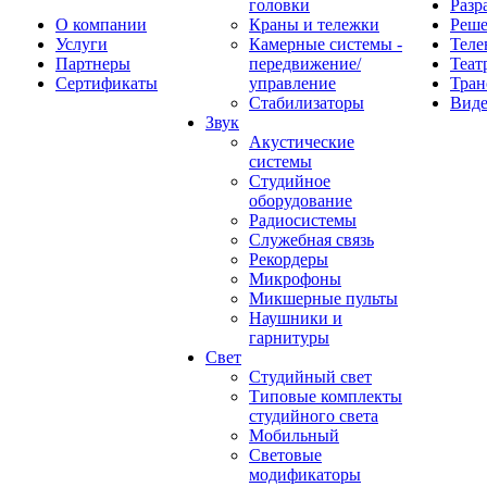
головки
Разр
О компании
Краны и тележки
Реш
Услуги
Камерные системы -
Теле
Партнеры
передвижение/
Теат
Сертификаты
управление
Тран
Стабилизаторы
Виде
Звук
Акустические
системы
Студийное
оборудование
Радиосистемы
Служебная связь
Рекордеры
Микрофоны
Микшерные пульты
Наушники и
гарнитуры
Свет
Студийный свет
Типовые комплекты
студийного света
Мобильный
Световые
модификаторы