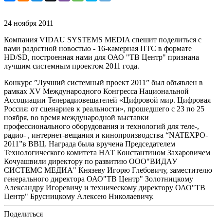
24 ноября 2011
Компания VIDAU SYSTEMS MEDIA спешит поделиться с
вами радостной новостью - 16-камерная ПТС в формате
HD/SD, построенная нами для ОАО "ТВ Центр" признана
лучшим системным проектом 2011 года.
Конкурс ”Лучший системный проект 2011” был объявлен в
рамках XV Международного Конгресса Национальной
Ассоциации Телерадиовещателей «Цифровой мир. Цифровая
Россия: от сценариев к реальности», прошедшего с 23 по 25
ноября, во время международной выставки
профессионального оборудования и технологий для теле-,
радио- , интернет-вещания и кинопроизводства “NATEXPO-
2011”в ВВЦ. Награда была вручена Председателем
Технологического комитета НАТ Константином Захаровичем
Кочуашвили директору по развитию ООО"ВИДАУ
СИСТЕМС МЕДИА" Князеву Игорю Глебовичу, заместителю
генерального директора ОАО"ТВ Центр" Золотницкому
Александру Игоревичу и техническому директору ОАО"ТВ
Центр" Брусницкому Алексею Николаевичу.
Поделиться