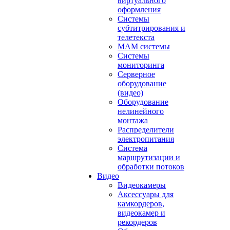
виртуального
оформления
Системы
субтитрирования и
телетекста
MAM системы
Системы
мониторинга
Серверное
оборудование
(видео)
Оборудование
нелинейного
монтажа
Распределители
электропитания
Система
маршрутизации и
обработки потоков
Видео
Видеокамеры
Аксессуары для
камкордеров,
видеокамер и
рекордеров