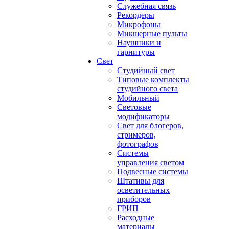
Служебная связь
Рекордеры
Микрофоны
Микшерные пульты
Наушники и
гарнитуры
Свет
Студийный свет
Типовые комплекты
студийного света
Мобильный
Световые
модификаторы
Свет для блогеров,
стримеров,
фотографов
Системы
управления светом
Подвесные системы
Штативы для
осветительных
приборов
ГРИП
Расходные
материалы