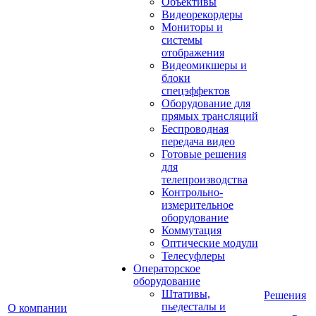
Объективы
Видеорекордеры
Мониторы и
системы
отображения
Видеомикшеры и
блоки
спецэффектов
Оборудование для
прямых трансляций
Беспроводная
передача видео
Готовые решения
для
телепроизводства
Контрольно-
измерительное
оборудование
Коммутация
Оптические модули
Телесуфлеры
Операторское
оборудование
Штативы,
Решения
пьедесталы и
О компании