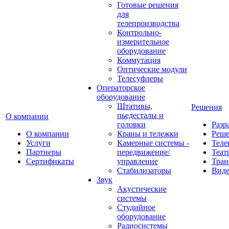
Готовые решения
для
телепроизводства
Контрольно-
измерительное
оборудование
Коммутация
Оптические модули
Телесуфлеры
Операторское
оборудование
Штативы,
Решения
пьедесталы и
О компании
головки
Разр
О компании
Краны и тележки
Реш
Услуги
Камерные системы -
Теле
Партнеры
передвижение/
Теат
Сертификаты
управление
Тран
Стабилизаторы
Виде
Звук
Акустические
системы
Студийное
оборудование
Радиосистемы