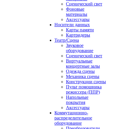
Сценический свет
Фоновые
материалы
Аксессуары
Носители данных
Карты памяти
Картридеры
Театр/Сцена
Звуковое
оборудование
Сценический свет
Виртуальные
концертные залы
Одежда сцены
Механика сцены
Конструкции сцены
Пульт помощника
режиссера (ППР)
Напольные
покрытия
Аксессуары
Коммутационно-
распределительное
оборудование
Преобразователи