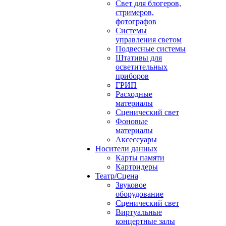
Свет для блогеров,
стримеров,
фотографов
Системы
управления светом
Подвесные системы
Штативы для
осветительных
приборов
ГРИП
Расходные
материалы
Сценический свет
Фоновые
материалы
Аксессуары
Носители данных
Карты памяти
Картридеры
Театр/Сцена
Звуковое
оборудование
Сценический свет
Виртуальные
концертные залы