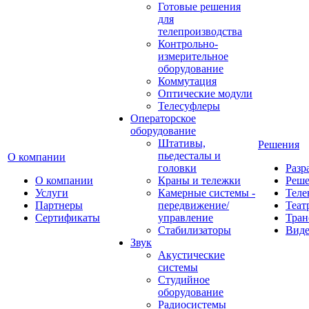
Готовые решения
для
телепроизводства
Контрольно-
измерительное
оборудование
Коммутация
Оптические модули
Телесуфлеры
Операторское
оборудование
Штативы,
Решения
пьедесталы и
О компании
головки
Разр
О компании
Краны и тележки
Реш
Услуги
Камерные системы -
Теле
Партнеры
передвижение/
Теат
Сертификаты
управление
Тран
Стабилизаторы
Виде
Звук
Акустические
системы
Студийное
оборудование
Радиосистемы