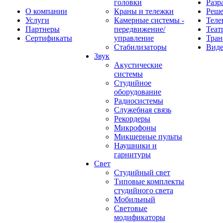
головки
Разр
О компании
Краны и тележки
Реш
Услуги
Камерные системы -
Теле
Партнеры
передвижение/
Теат
Сертификаты
управление
Тран
Стабилизаторы
Виде
Звук
Акустические
системы
Студийное
оборудование
Радиосистемы
Служебная связь
Рекордеры
Микрофоны
Микшерные пульты
Наушники и
гарнитуры
Свет
Студийный свет
Типовые комплекты
студийного света
Мобильный
Световые
модификаторы