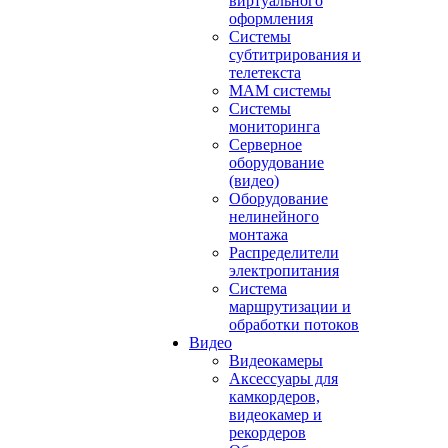
виртуального
оформления
Системы
субтитрирования и
телетекста
MAM системы
Системы
мониторинга
Серверное
оборудование
(видео)
Оборудование
нелинейного
монтажа
Распределители
электропитания
Система
маршрутизации и
обработки потоков
Видео
Видеокамеры
Аксессуары для
камкордеров,
видеокамер и
рекордеров