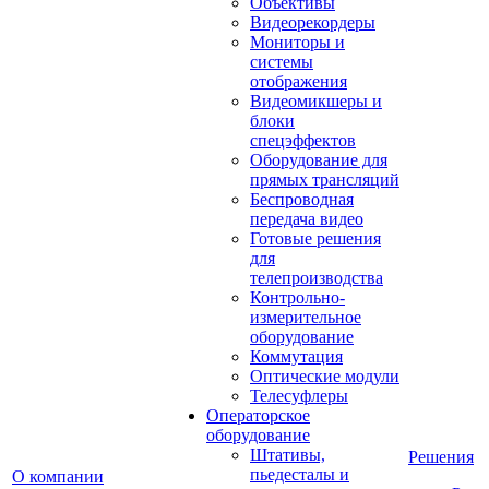
Объективы
Видеорекордеры
Мониторы и
системы
отображения
Видеомикшеры и
блоки
спецэффектов
Оборудование для
прямых трансляций
Беспроводная
передача видео
Готовые решения
для
телепроизводства
Контрольно-
измерительное
оборудование
Коммутация
Оптические модули
Телесуфлеры
Операторское
оборудование
Штативы,
Решения
пьедесталы и
О компании