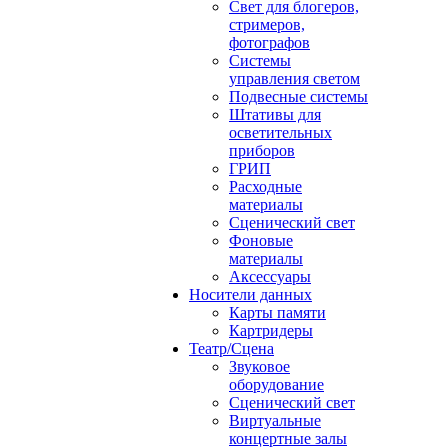
Свет для блогеров,
стримеров,
фотографов
Системы
управления светом
Подвесные системы
Штативы для
осветительных
приборов
ГРИП
Расходные
материалы
Сценический свет
Фоновые
материалы
Аксессуары
Носители данных
Карты памяти
Картридеры
Театр/Сцена
Звуковое
оборудование
Сценический свет
Виртуальные
концертные залы