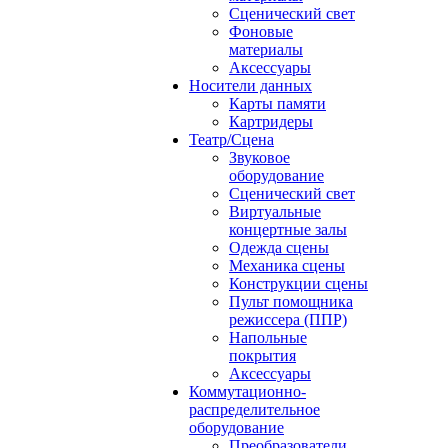
Сценический свет
Фоновые
материалы
Аксессуары
Носители данных
Карты памяти
Картридеры
Театр/Сцена
Звуковое
оборудование
Сценический свет
Виртуальные
концертные залы
Одежда сцены
Механика сцены
Конструкции сцены
Пульт помощника
режиссера (ППР)
Напольные
покрытия
Аксессуары
Коммутационно-
распределительное
оборудование
Преобразователи