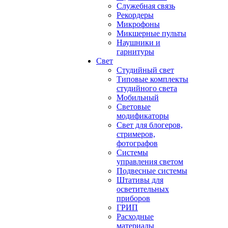
Служебная связь
Рекордеры
Микрофоны
Микшерные пульты
Наушники и
гарнитуры
Свет
Студийный свет
Типовые комплекты
студийного света
Мобильный
Световые
модификаторы
Свет для блогеров,
стримеров,
фотографов
Системы
управления светом
Подвесные системы
Штативы для
осветительных
приборов
ГРИП
Расходные
материалы