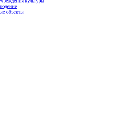
учреждения культуры
людение
ые объекты