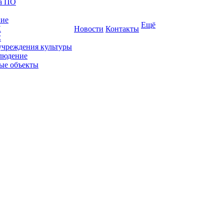
ка ПО
ние
Ещё
К
Новости
Контакты
С
учреждения культуры
людение
ые объекты