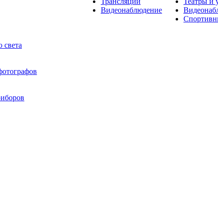
Трансляции
Театры и 
Видеонаблюдение
Видеонаб
Спортивн
 света
 фотографов
риборов