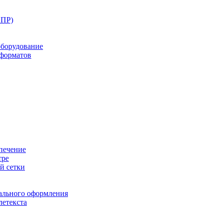
ППР)
оборудование
оформатов
печение
тре
й сетки
ального оформления
летекста