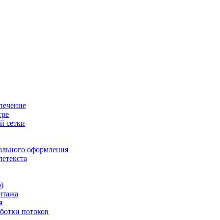
печение
тре
й сетки
ального оформления
летекста
)
нтажа
я
ботки потоков