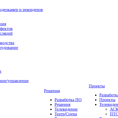
идеокамер и рекордеров
ния
фектов
нсляций
зводства
рудование
и
ние/управление
Проекты
Решения
Разработ
Разработка ПО
Проекты
Решения
Телевиде
Телевидение
АС
Театр/Сцена
ПТ