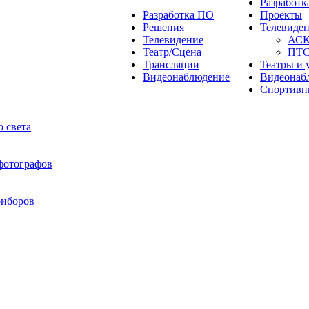
Разработ
Разработка ПО
Проекты
Решения
Телевиде
Телевидение
АС
Театр/Сцена
ПТ
Трансляции
Театры и 
Видеонаблюдение
Видеонаб
Спортивн
 света
 фотографов
риборов