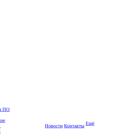
ка ПО
ние
Ещё
К
Новости
Контакты
С