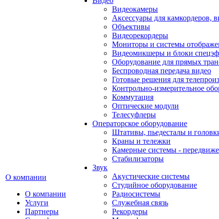
Видео
Видеокамеры
Аксессуары для камкордеров, в
Объективы
Видеорекордеры
Мониторы и системы отображе
Видеомикшеры и блоки спецэф
Оборудование для прямых тра
Беспроводная передача видео
Готовые решения для телепрои
Контрольно-измерительное обо
Коммутация
Оптические модули
Телесуфлеры
Операторское оборудование
Штативы, пьедесталы и головк
Краны и тележки
Камерные системы - передвиже
Стабилизаторы
Звук
Акустические системы
О компании
Студийное оборудование
О компании
Радиосистемы
Услуги
Служебная связь
Партнеры
Рекордеры