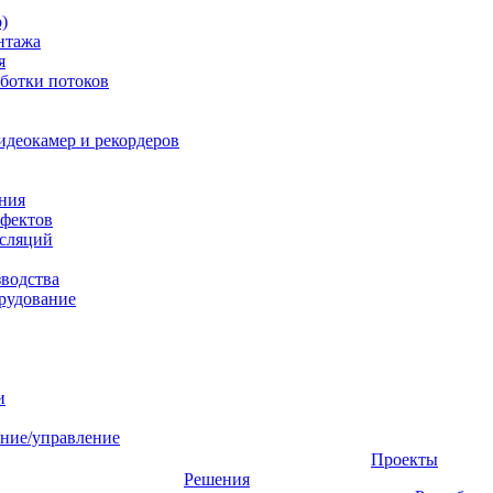
)
нтажа
я
ботки потоков
идеокамер и рекордеров
ния
фектов
нсляций
зводства
рудование
и
ние/управление
Проекты
Решения