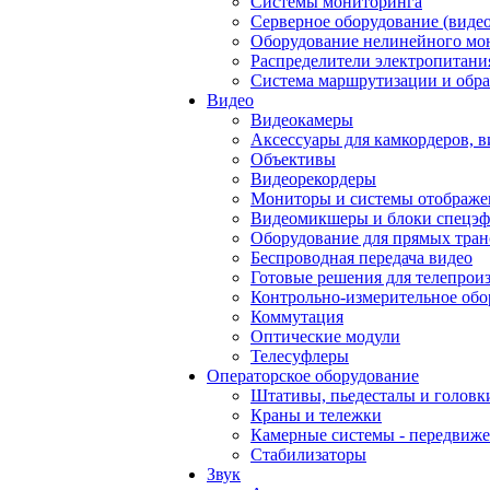
Системы мониторинга
Серверное оборудование (видео
Оборудование нелинейного мо
Распределители электропитани
Система маршрутизации и обра
Видео
Видеокамеры
Аксессуары для камкордеров, в
Объективы
Видеорекордеры
Мониторы и системы отображе
Видеомикшеры и блоки спецэф
Оборудование для прямых тра
Беспроводная передача видео
Готовые решения для телепрои
Контрольно-измерительное обо
Коммутация
Оптические модули
Телесуфлеры
Операторское оборудование
Штативы, пьедесталы и головк
Краны и тележки
Камерные системы - передвиже
Стабилизаторы
Звук