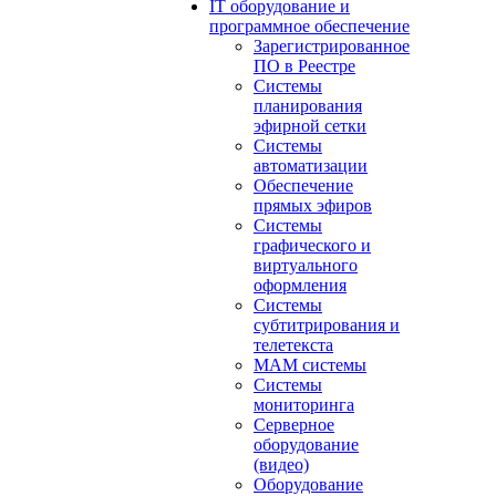
IT оборудование и
программное обеспечение
Зарегистрированное
ПО в Реестре
Системы
планирования
эфирной сетки
Системы
автоматизации
Обеспечение
прямых эфиров
Системы
графического и
виртуального
оформления
Системы
субтитрирования и
телетекста
MAM системы
Системы
мониторинга
Серверное
оборудование
(видео)
Оборудование