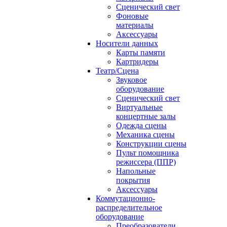
Сценический свет
Фоновые
материалы
Аксессуары
Носители данных
Карты памяти
Картридеры
Театр/Сцена
Звуковое
оборудование
Сценический свет
Виртуальные
концертные залы
Одежда сцены
Механика сцены
Конструкции сцены
Пульт помощника
режиссера (ППР)
Напольные
покрытия
Аксессуары
Коммутационно-
распределительное
оборудование
Преобразователи