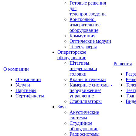
Готовые решения
для
телепроизводства
Контрольно-
измерительное
оборудование
Коммутация
Оптические модули
Телесуфлеры
Операторское
оборудование
Штативы,
Решения
пьедесталы и
О компании
головки
Разр
О компании
Краны и тележки
Реш
Услуги
Камерные системы -
Теле
Партнеры
передвижение/
Теат
Сертификаты
управление
Тран
Стабилизаторы
Виде
Звук
Акустические
системы
Студийное
оборудование
Радиосистемы