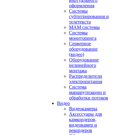
виртуального
оформления
Системы
субтитрирования и
телетекста
MAM системы
Системы
мониторинга
Серверное
оборудование
(видео)
Оборудование
нелинейного
монтажа
Распределители
электропитания
Система
маршрутизации и
обработки потоков
Видео
Видеокамеры
Аксессуары для
камкордеров,
видеокамер и
рекордеров