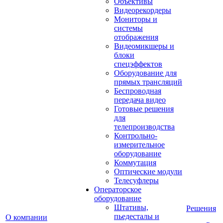
Объективы
Видеорекордеры
Мониторы и
системы
отображения
Видеомикшеры и
блоки
спецэффектов
Оборудование для
прямых трансляций
Беспроводная
передача видео
Готовые решения
для
телепроизводства
Контрольно-
измерительное
оборудование
Коммутация
Оптические модули
Телесуфлеры
Операторское
оборудование
Штативы,
Решения
пьедесталы и
О компании