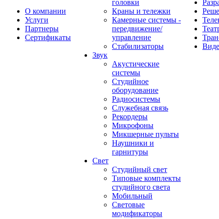
головки
Разр
О компании
Краны и тележки
Реш
Услуги
Камерные системы -
Теле
Партнеры
передвижение/
Теат
Сертификаты
управление
Тран
Стабилизаторы
Виде
Звук
Акустические
системы
Студийное
оборудование
Радиосистемы
Служебная связь
Рекордеры
Микрофоны
Микшерные пульты
Наушники и
гарнитуры
Свет
Студийный свет
Типовые комплекты
студийного света
Мобильный
Световые
модификаторы