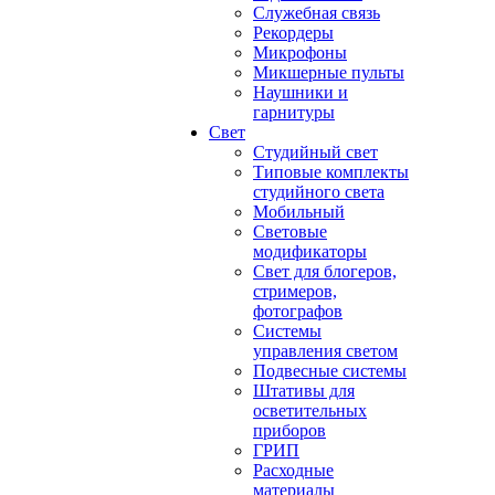
Служебная связь
Рекордеры
Микрофоны
Микшерные пульты
Наушники и
гарнитуры
Свет
Студийный свет
Типовые комплекты
студийного света
Мобильный
Световые
модификаторы
Свет для блогеров,
стримеров,
фотографов
Системы
управления светом
Подвесные системы
Штативы для
осветительных
приборов
ГРИП
Расходные
материалы