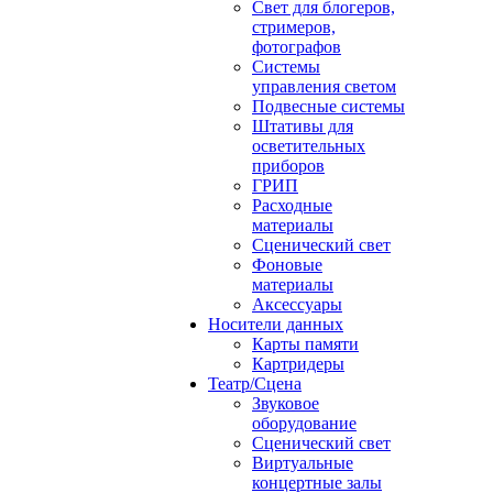
Свет для блогеров,
стримеров,
фотографов
Системы
управления светом
Подвесные системы
Штативы для
осветительных
приборов
ГРИП
Расходные
материалы
Сценический свет
Фоновые
материалы
Аксессуары
Носители данных
Карты памяти
Картридеры
Театр/Сцена
Звуковое
оборудование
Сценический свет
Виртуальные
концертные залы