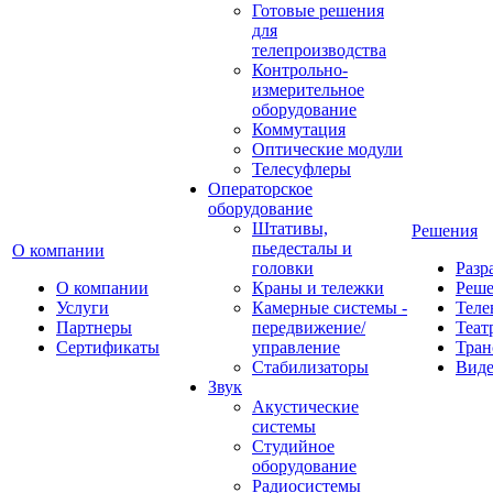
Готовые решения
для
телепроизводства
Контрольно-
измерительное
оборудование
Коммутация
Оптические модули
Телесуфлеры
Операторское
оборудование
Штативы,
Решения
пьедесталы и
О компании
головки
Разр
О компании
Краны и тележки
Реш
Услуги
Камерные системы -
Теле
Партнеры
передвижение/
Теат
Сертификаты
управление
Тран
Стабилизаторы
Виде
Звук
Акустические
системы
Студийное
оборудование
Радиосистемы