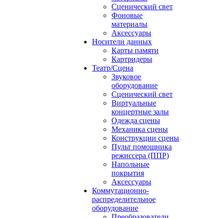
Сценический свет
Фоновые
материалы
Аксессуары
Носители данных
Карты памяти
Картридеры
Театр/Сцена
Звуковое
оборудование
Сценический свет
Виртуальные
концертные залы
Одежда сцены
Механика сцены
Конструкции сцены
Пульт помощника
режиссера (ППР)
Напольные
покрытия
Аксессуары
Коммутационно-
распределительное
оборудование
Преобразователи