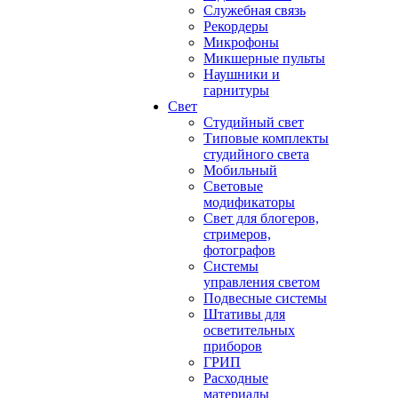
Служебная связь
Рекордеры
Микрофоны
Микшерные пульты
Наушники и
гарнитуры
Свет
Студийный свет
Типовые комплекты
студийного света
Мобильный
Световые
модификаторы
Свет для блогеров,
стримеров,
фотографов
Системы
управления светом
Подвесные системы
Штативы для
осветительных
приборов
ГРИП
Расходные
материалы