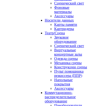
Сценический свет
Фоновые
материалы
Аксессуары
Носители данных
Карты памяти
Картридеры
Театр/Сцена
Звуковое
оборудование
Сценический свет
Виртуальные
концертные залы
Одежда сцены
Механика сцены
Конструкции сцены
Пульт помощника
режиссера (ППР)
Напольные
покрытия
Аксессуары
Коммутационно-
распределительное
оборудование
Преобразователи