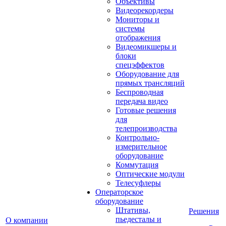
Объективы
Видеорекордеры
Мониторы и
системы
отображения
Видеомикшеры и
блоки
спецэффектов
Оборудование для
прямых трансляций
Беспроводная
передача видео
Готовые решения
для
телепроизводства
Контрольно-
измерительное
оборудование
Коммутация
Оптические модули
Телесуфлеры
Операторское
оборудование
Штативы,
Решения
пьедесталы и
О компании