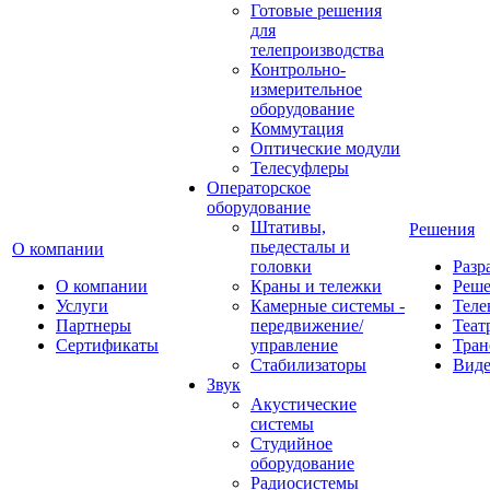
Готовые решения
для
телепроизводства
Контрольно-
измерительное
оборудование
Коммутация
Оптические модули
Телесуфлеры
Операторское
оборудование
Штативы,
Решения
пьедесталы и
О компании
головки
Разр
О компании
Краны и тележки
Реш
Услуги
Камерные системы -
Теле
Партнеры
передвижение/
Теат
Сертификаты
управление
Тран
Стабилизаторы
Виде
Звук
Акустические
системы
Студийное
оборудование
Радиосистемы