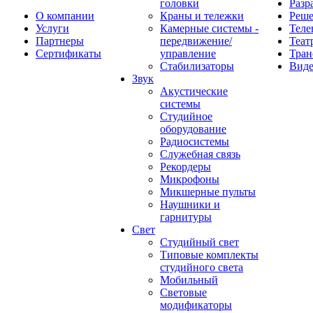
головки
Разр
О компании
Краны и тележки
Реш
Услуги
Камерные системы -
Теле
Партнеры
передвижение/
Теат
Сертификаты
управление
Тран
Стабилизаторы
Виде
Звук
Акустические
системы
Студийное
оборудование
Радиосистемы
Служебная связь
Рекордеры
Микрофоны
Микшерные пульты
Наушники и
гарнитуры
Свет
Студийный свет
Типовые комплекты
студийного света
Мобильный
Световые
модификаторы