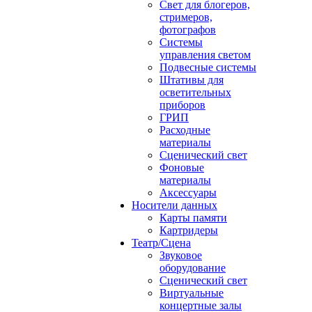
Свет для блогеров,
стримеров,
фотографов
Системы
управления светом
Подвесные системы
Штативы для
осветительных
приборов
ГРИП
Расходные
материалы
Сценический свет
Фоновые
материалы
Аксессуары
Носители данных
Карты памяти
Картридеры
Театр/Сцена
Звуковое
оборудование
Сценический свет
Виртуальные
концертные залы