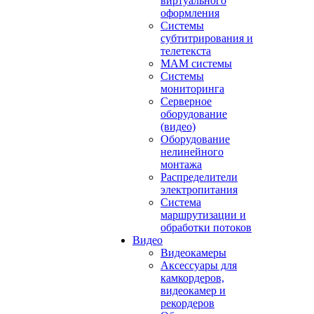
виртуального
оформления
Системы
субтитрирования и
телетекста
MAM системы
Системы
мониторинга
Серверное
оборудование
(видео)
Оборудование
нелинейного
монтажа
Распределители
электропитания
Система
маршрутизации и
обработки потоков
Видео
Видеокамеры
Аксессуары для
камкордеров,
видеокамер и
рекордеров