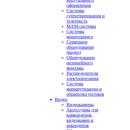
виртуального
оформления
Системы
субтитрирования и
телетекста
MAM системы
Системы
мониторинга
Серверное
оборудование
(видео)
Оборудование
нелинейного
монтажа
Распределители
электропитания
Система
маршрутизации и
обработки потоков
Видео
Видеокамеры
Аксессуары для
камкордеров,
видеокамер и
рекордеров