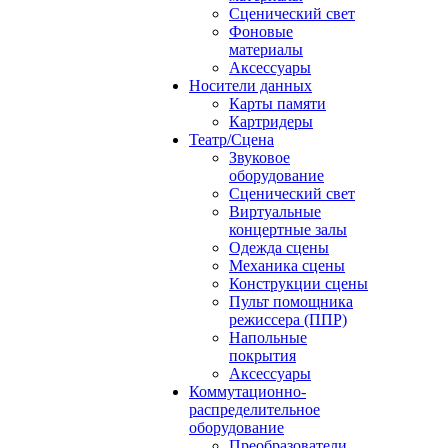
Сценический свет
Фоновые
материалы
Аксессуары
Носители данных
Карты памяти
Картридеры
Театр/Сцена
Звуковое
оборудование
Сценический свет
Виртуальные
концертные залы
Одежда сцены
Механика сцены
Конструкции сцены
Пульт помощника
режиссера (ППР)
Напольные
покрытия
Аксессуары
Коммутационно-
распределительное
оборудование
Преобразователи