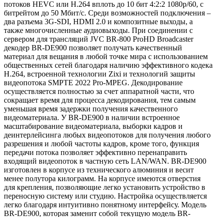
потоков HEVC или H.264 вплоть до 10 бит 4:2:2 1080p/60, с
битрейтом до 50 Мбит/с. Среди возможностей подключения –
два разъема 3G-SDI, HDMI 2.0 и композитные выходы, а
также многочисленные аудиовыходы. При соединении с
сервером для трансляций JVC BR-800 ProHD Broadcaster
декодер BR-DE900 позволяет получать качественный
материал для вещания в любой точке мира с использованием
общественных сетей благодаря наличию эффективного кодека
H.264, встроенной технологии Zixi и технологий защиты
видеопотока SMPTE 2022 Pro-MPEG. Декодирование
осуществляется полностью за счет аппаратной части, что
сокращает время для процесса декодирования, тем самым
уменьшая время задержки получения качественного
видеоматериала. У BR-DE900 в наличии встроенное
масштабирование видеоматериала, выборки кадров и
деинтерлейсинга любых видеопотоков для получения любого
разрешения и любой частоты кадров, кроме того, функция
передачи потока позволяет эффективно перенаправить
входящий видеопоток в частную сеть LAN/WAN. BR-DE900
изготовлен в корпусе из технического алюминия и весит
менее полутора килограмм. На корпусе имеются отверстия
для крепления, позволяющие легко установить устройство в
переносную систему или студию. Настройка осуществляется
легко благодаря интуитивно понятному интерфейсу. Модель
BR-DE900, которая заменит собой текущую модель BR-