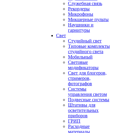
Служебная связь
Рекордеры
Микрофоны
Микшерные пульты
Наушники и
гарнитуры
Свет
Студийный свет
Типовые комплекты
студийного света
Мобильный
Световые
модификаторы
Свет для блогеров,
стримеров,
фотографов
Системы
управления светом
Подвесные системы
Штативы для
осветительных
приборов
ГРИП
Расходные
материалы