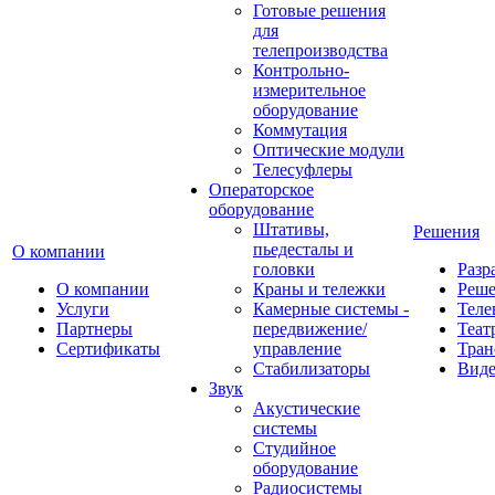
Готовые решения
для
телепроизводства
Контрольно-
измерительное
оборудование
Коммутация
Оптические модули
Телесуфлеры
Операторское
оборудование
Штативы,
Решения
пьедесталы и
О компании
головки
Разр
О компании
Краны и тележки
Реш
Услуги
Камерные системы -
Теле
Партнеры
передвижение/
Теат
Сертификаты
управление
Тран
Стабилизаторы
Виде
Звук
Акустические
системы
Студийное
оборудование
Радиосистемы