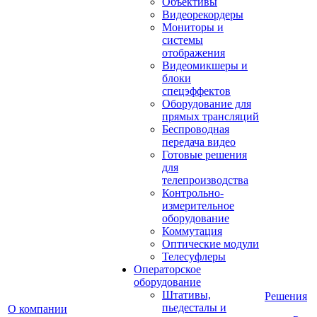
Объективы
Видеорекордеры
Мониторы и
системы
отображения
Видеомикшеры и
блоки
спецэффектов
Оборудование для
прямых трансляций
Беспроводная
передача видео
Готовые решения
для
телепроизводства
Контрольно-
измерительное
оборудование
Коммутация
Оптические модули
Телесуфлеры
Операторское
оборудование
Штативы,
Решения
пьедесталы и
О компании