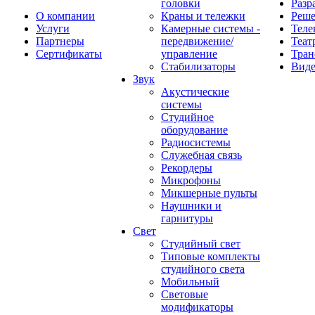
головки
Разр
О компании
Краны и тележки
Реш
Услуги
Камерные системы -
Теле
Партнеры
передвижение/
Теат
Сертификаты
управление
Тран
Стабилизаторы
Виде
Звук
Акустические
системы
Студийное
оборудование
Радиосистемы
Служебная связь
Рекордеры
Микрофоны
Микшерные пульты
Наушники и
гарнитуры
Свет
Студийный свет
Типовые комплекты
студийного света
Мобильный
Световые
модификаторы