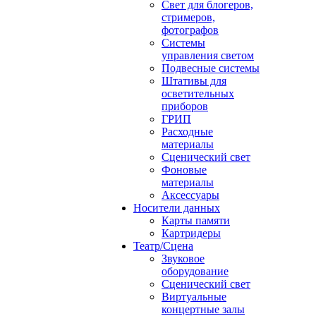
Свет для блогеров,
стримеров,
фотографов
Системы
управления светом
Подвесные системы
Штативы для
осветительных
приборов
ГРИП
Расходные
материалы
Сценический свет
Фоновые
материалы
Аксессуары
Носители данных
Карты памяти
Картридеры
Театр/Сцена
Звуковое
оборудование
Сценический свет
Виртуальные
концертные залы