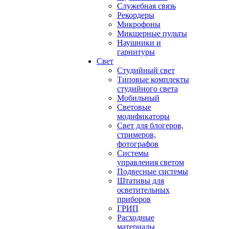
Служебная связь
Рекордеры
Микрофоны
Микшерные пульты
Наушники и
гарнитуры
Свет
Студийный свет
Типовые комплекты
студийного света
Мобильный
Световые
модификаторы
Свет для блогеров,
стримеров,
фотографов
Системы
управления светом
Подвесные системы
Штативы для
осветительных
приборов
ГРИП
Расходные
материалы