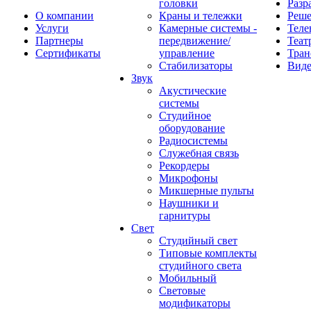
головки
Разр
О компании
Краны и тележки
Реш
Услуги
Камерные системы -
Теле
Партнеры
передвижение/
Теат
Сертификаты
управление
Тран
Стабилизаторы
Виде
Звук
Акустические
системы
Студийное
оборудование
Радиосистемы
Служебная связь
Рекордеры
Микрофоны
Микшерные пульты
Наушники и
гарнитуры
Свет
Студийный свет
Типовые комплекты
студийного света
Мобильный
Световые
модификаторы