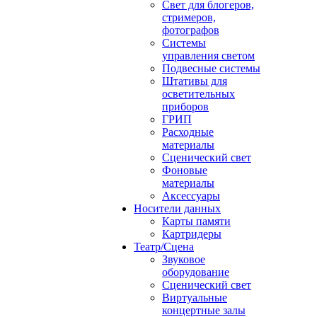
Свет для блогеров,
стримеров,
фотографов
Системы
управления светом
Подвесные системы
Штативы для
осветительных
приборов
ГРИП
Расходные
материалы
Сценический свет
Фоновые
материалы
Аксессуары
Носители данных
Карты памяти
Картридеры
Театр/Сцена
Звуковое
оборудование
Сценический свет
Виртуальные
концертные залы