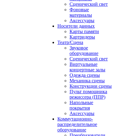
Сценический свет
Фоновые
материалы
Аксессуары
Носители данных
Карты памяти
Картридеры
Театр/Сцена
Звуковое
оборудование
Сценический свет
Виртуальные
концертные залы
Одежда сцены
Механика сцены
Конструкции сцены
Пульт помощника
режиссера (ППР)
Напольные
покрытия
Аксессуары
Коммутационно-
распределительное
оборудование
Преобразователи