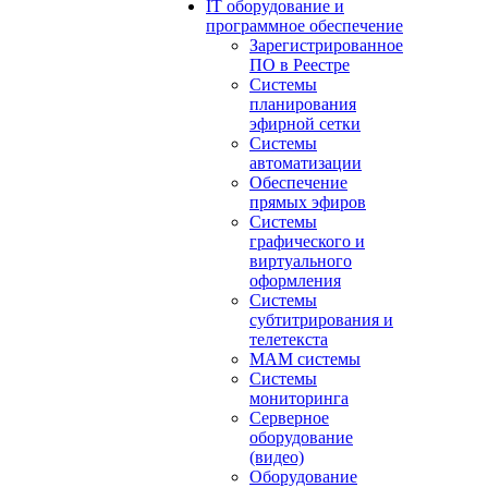
IT оборудование и
программное обеспечение
Зарегистрированное
ПО в Реестре
Системы
планирования
эфирной сетки
Системы
автоматизации
Обеспечение
прямых эфиров
Системы
графического и
виртуального
оформления
Системы
субтитрирования и
телетекста
MAM системы
Системы
мониторинга
Серверное
оборудование
(видео)
Оборудование