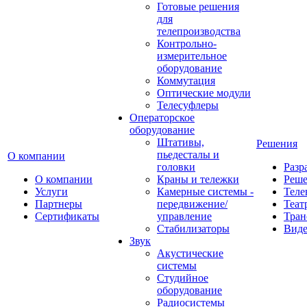
Готовые решения
для
телепроизводства
Контрольно-
измерительное
оборудование
Коммутация
Оптические модули
Телесуфлеры
Операторское
оборудование
Штативы,
Решения
пьедесталы и
О компании
головки
Разр
О компании
Краны и тележки
Реш
Услуги
Камерные системы -
Теле
Партнеры
передвижение/
Теат
Сертификаты
управление
Тран
Стабилизаторы
Виде
Звук
Акустические
системы
Студийное
оборудование
Радиосистемы