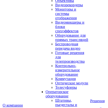
Объективы
Видеорекордеры
Мониторы и
системы
отображения
Видеомикшеры и
блоки
спецэффектов
Оборудование для
прямых трансляций
Беспроводная
передача видео
Готовые решения
для
телепроизводства
Контрольно-
измерительное
оборудование
Коммутация
Оптические модули
Телесуфлеры
Операторское
оборудование
Штативы,
Решения
пьедесталы и
О компании