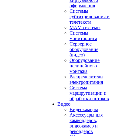
виртуального
оформления
Системы
субтитрирования и
телетекста
MAM системы
Системы
мониторинга
Серверное
оборудование
(видео)
Оборудование
нелинейного
монтажа
Распределители
электропитания
Система
маршрутизации и
обработки потоков
Видео
Видеокамеры
Аксессуары для
камкордеров,
видеокамер и
рекордеров