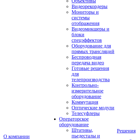
Объективы
Видеорекордеры
Мониторы и
системы
отображения
Видеомикшеры и
блоки
спецэффектов
Оборудование для
прямых трансляций
Беспроводная
передача видео
Готовые решения
для
телепроизводства
Контрольно-
измерительное
оборудование
Коммутация
Оптические модули
Телесуфлеры
Операторское
оборудование
Штативы,
Решения
пьедесталы и
О компании