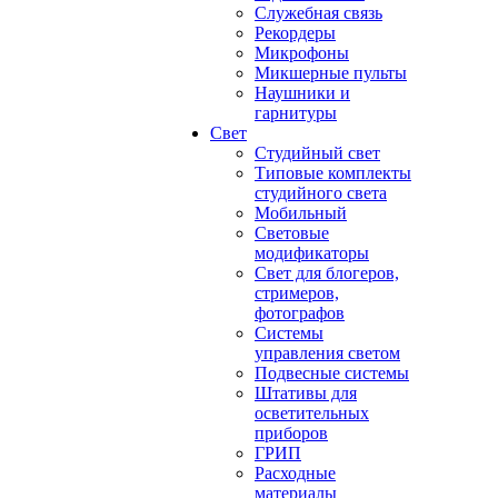
Служебная связь
Рекордеры
Микрофоны
Микшерные пульты
Наушники и
гарнитуры
Свет
Студийный свет
Типовые комплекты
студийного света
Мобильный
Световые
модификаторы
Свет для блогеров,
стримеров,
фотографов
Системы
управления светом
Подвесные системы
Штативы для
осветительных
приборов
ГРИП
Расходные
материалы