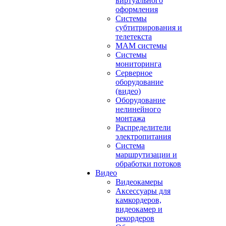
виртуального
оформления
Системы
субтитрирования и
телетекста
MAM системы
Системы
мониторинга
Серверное
оборудование
(видео)
Оборудование
нелинейного
монтажа
Распределители
электропитания
Система
маршрутизации и
обработки потоков
Видео
Видеокамеры
Аксессуары для
камкордеров,
видеокамер и
рекордеров