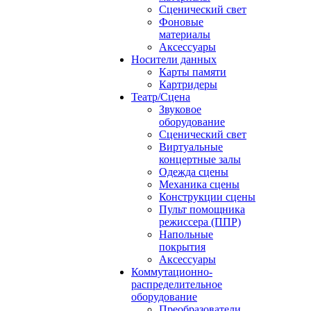
Сценический свет
Фоновые
материалы
Аксессуары
Носители данных
Карты памяти
Картридеры
Театр/Сцена
Звуковое
оборудование
Сценический свет
Виртуальные
концертные залы
Одежда сцены
Механика сцены
Конструкции сцены
Пульт помощника
режиссера (ППР)
Напольные
покрытия
Аксессуары
Коммутационно-
распределительное
оборудование
Преобразователи