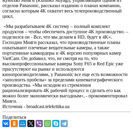
Кунихко Мияги (Kunihko Miyagi), управляющий одним из
отделов Panasonic, рассказал изданию о планах компании,
согласно которым 4K охватит весь телепроизводственный
цикл.
«Мы разрабатываем 4K систему – полный комплект
продуктов – чтобы обеспечить доступное 4K производство. –
поделился он - Все, что мы делаем в HD, будет в 4K».
Господин Мияги рассказал, что производственные планы
охватывают плечевые вещательные камеры, а также
портативные камкордеры и 4K версию популярных камер
VariCam. Он добавил, что, не смотря на то, что
высокопрофессиональные камеры Sony F65 и Red Epic уже
присутствуют на рынке и используются
кинопроизводителями, у Panasonic все еще есть возможности
«заполнить пробелы» за пределами кинематографического
производства. «Мы исходим из стремления
рационализировать 4K рабочий процесс и сделать его как
можно более экономически выгодным», - прокомментировал
Мияги.
Источник - broadcast.telekritika.ua
Поделиться