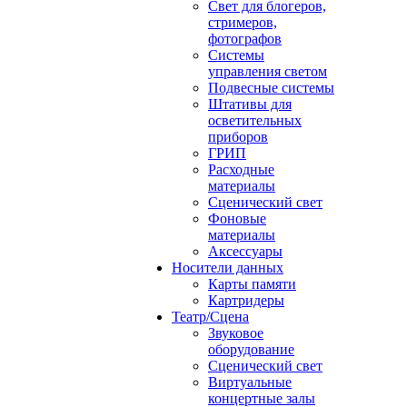
Свет для блогеров,
стримеров,
фотографов
Системы
управления светом
Подвесные системы
Штативы для
осветительных
приборов
ГРИП
Расходные
материалы
Сценический свет
Фоновые
материалы
Аксессуары
Носители данных
Карты памяти
Картридеры
Театр/Сцена
Звуковое
оборудование
Сценический свет
Виртуальные
концертные залы