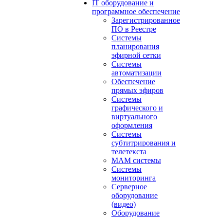
IT оборудование и
программное обеспечение
Зарегистрированное
ПО в Реестре
Системы
планирования
эфирной сетки
Системы
автоматизации
Обеспечение
прямых эфиров
Системы
графического и
виртуального
оформления
Системы
субтитрирования и
телетекста
MAM системы
Системы
мониторинга
Серверное
оборудование
(видео)
Оборудование