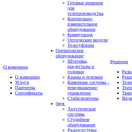
Готовые решения
для
телепроизводства
Контрольно-
измерительное
оборудование
Коммутация
Оптические модули
Телесуфлеры
Операторское
оборудование
Штативы,
Решения
пьедесталы и
О компании
головки
Разр
О компании
Краны и тележки
Реш
Услуги
Камерные системы -
Теле
Партнеры
передвижение/
Теат
Сертификаты
управление
Тран
Стабилизаторы
Виде
Звук
Акустические
системы
Студийное
оборудование
Радиосистемы