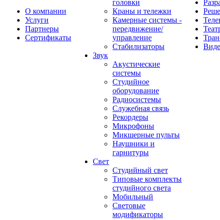
головки
Разр
О компании
Краны и тележки
Реш
Услуги
Камерные системы -
Теле
Партнеры
передвижение/
Теат
Сертификаты
управление
Тран
Стабилизаторы
Виде
Звук
Акустические
системы
Студийное
оборудование
Радиосистемы
Служебная связь
Рекордеры
Микрофоны
Микшерные пульты
Наушники и
гарнитуры
Свет
Студийный свет
Типовые комплекты
студийного света
Мобильный
Световые
модификаторы