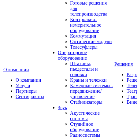
Готовые решения
для
телепроизводства
Контрольно-
измерительное
оборудование
Коммутация
Оптические модули
Телесуфлеры
Операторское
оборудование
Штативы,
Решения
пьедесталы и
О компании
головки
Разр
О компании
Краны и тележки
Реш
Услуги
Камерные системы -
Теле
Партнеры
передвижение/
Теат
Сертификаты
управление
Тран
Стабилизаторы
Виде
Звук
Акустические
системы
Студийное
оборудование
Радиосистемы