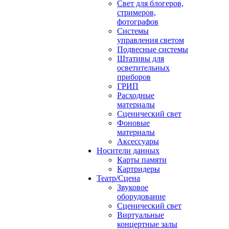
Свет для блогеров,
стримеров,
фотографов
Системы
управления светом
Подвесные системы
Штативы для
осветительных
приборов
ГРИП
Расходные
материалы
Сценический свет
Фоновые
материалы
Аксессуары
Носители данных
Карты памяти
Картридеры
Театр/Сцена
Звуковое
оборудование
Сценический свет
Виртуальные
концертные залы