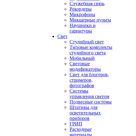
Служебная связь
Рекордеры
Микрофоны
Микшерные пульты
Наушники и
гарнитуры
Свет
Студийный свет
Типовые комплекты
студийного света
Мобильный
Световые
модификаторы
Свет для блогеров,
стримеров,
фотографов
Системы
управления светом
Подвесные системы
Штативы для
осветительных
приборов
ГРИП
Расходные
материалы