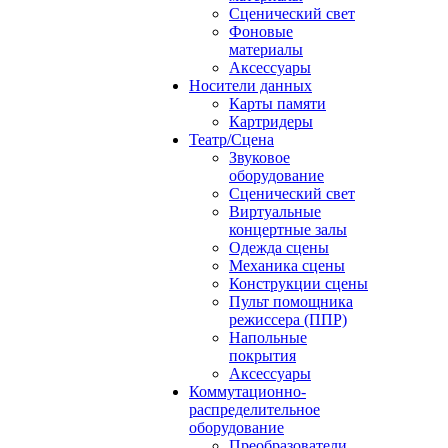
Сценический свет
Фоновые
материалы
Аксессуары
Носители данных
Карты памяти
Картридеры
Театр/Сцена
Звуковое
оборудование
Сценический свет
Виртуальные
концертные залы
Одежда сцены
Механика сцены
Конструкции сцены
Пульт помощника
режиссера (ППР)
Напольные
покрытия
Аксессуары
Коммутационно-
распределительное
оборудование
Преобразователи