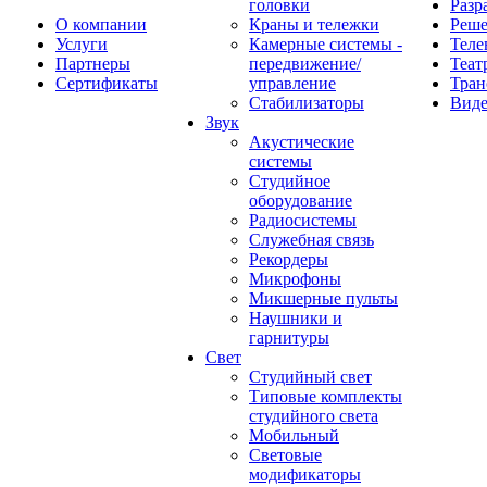
головки
Разр
О компании
Краны и тележки
Реш
Услуги
Камерные системы -
Теле
Партнеры
передвижение/
Теат
Сертификаты
управление
Тран
Стабилизаторы
Виде
Звук
Акустические
системы
Студийное
оборудование
Радиосистемы
Служебная связь
Рекордеры
Микрофоны
Микшерные пульты
Наушники и
гарнитуры
Свет
Студийный свет
Типовые комплекты
студийного света
Мобильный
Световые
модификаторы