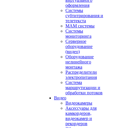
виртуального
оформления
Системы
субтитрирования и
телетекста
MAM системы
Системы
мониторинга
Серверное
оборудование
(видео)
Оборудование
нелинейного
монтажа
Распределители
электропитания
Система
маршрутизации и
обработки потоков
Видео
Видеокамеры
Аксессуары для
камкордеров,
видеокамер и
рекордеров