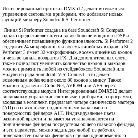
Интегрированный протокол DMX512 делает возможным
управление световыми приборами, что добавляет новых
функций микшеру Soundcraft Si Performer.
Линия Si Performer создана на базе Soundcraft Si Compact,
однако предоставляет почти вдвое больше мощности DSP и
обеспечивает повышенную функциональность. Si Performer 2
содержит 24 микрофонных и восемь линейных входов, а Si
Performer 3 имеет 32 микрофонных, восемь линейных входов
и четыре канала возвратов FX. Два дополнительных слота
также позволяют увеличить количество входов и выходов:
можно применить любой из стейджбоксов Soundcraft или
модули из ряда Soundcraft ViSi Connect - это делает
возможным добавление около 80 входов к миксу. Также
можно подключить CobraNet, AVIOM или AES через
соответствующие модули.Интегрированный DMX512 делает
возможным управление световыми приборами, а программа,
входящая в комплект, предлагает четыре сценических мастера
(AD) со связанными подчиненными каналами на
поверхностях фейдеров ALT. Индивидуальные цвета
различной яркости и параметры устанавливаются на
подчиненные фейдеры посредством общего главного фейдера,
и эти параметры можно задать для любой из рабочих
поверхностей главных фейдеров с целью одновременного