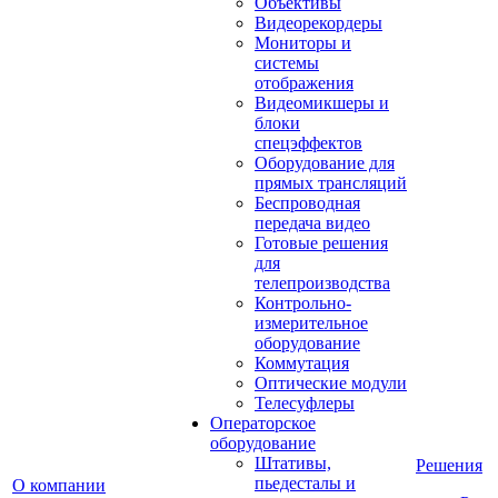
Объективы
Видеорекордеры
Мониторы и
системы
отображения
Видеомикшеры и
блоки
спецэффектов
Оборудование для
прямых трансляций
Беспроводная
передача видео
Готовые решения
для
телепроизводства
Контрольно-
измерительное
оборудование
Коммутация
Оптические модули
Телесуфлеры
Операторское
оборудование
Штативы,
Решения
пьедесталы и
О компании