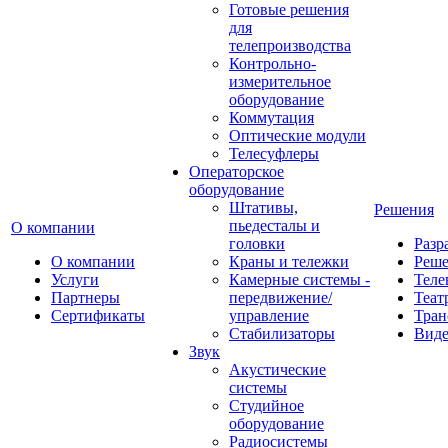
Готовые решения
для
телепроизводства
Контрольно-
измерительное
оборудование
Коммутация
Оптические модули
Телесуфлеры
Операторское
оборудование
Штативы,
Решения
пьедесталы и
О компании
головки
Разр
О компании
Краны и тележки
Реш
Услуги
Камерные системы -
Теле
Партнеры
передвижение/
Теат
Сертификаты
управление
Тран
Стабилизаторы
Виде
Звук
Акустические
системы
Студийное
оборудование
Радиосистемы