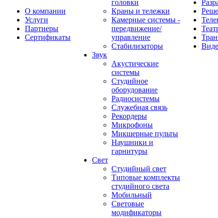
головки
Разр
О компании
Краны и тележки
Реш
Услуги
Камерные системы -
Теле
Партнеры
передвижение/
Теат
Сертификаты
управление
Тран
Стабилизаторы
Виде
Звук
Акустические
системы
Студийное
оборудование
Радиосистемы
Служебная связь
Рекордеры
Микрофоны
Микшерные пульты
Наушники и
гарнитуры
Свет
Студийный свет
Типовые комплекты
студийного света
Мобильный
Световые
модификаторы