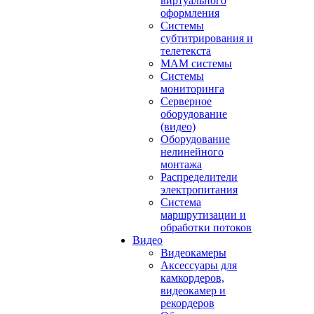
виртуального
оформления
Системы
субтитрирования и
телетекста
MAM системы
Системы
мониторинга
Серверное
оборудование
(видео)
Оборудование
нелинейного
монтажа
Распределители
электропитания
Система
маршрутизации и
обработки потоков
Видео
Видеокамеры
Аксессуары для
камкордеров,
видеокамер и
рекордеров