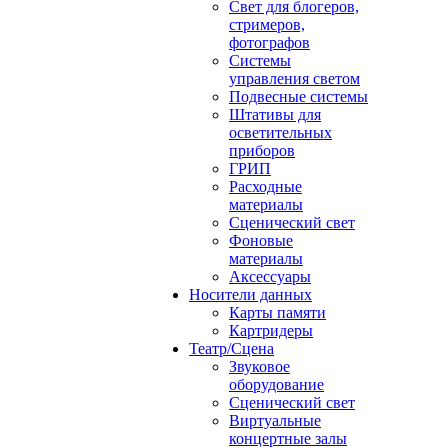
Свет для блогеров,
стримеров,
фотографов
Системы
управления светом
Подвесные системы
Штативы для
осветительных
приборов
ГРИП
Расходные
материалы
Сценический свет
Фоновые
материалы
Аксессуары
Носители данных
Карты памяти
Картридеры
Театр/Сцена
Звуковое
оборудование
Сценический свет
Виртуальные
концертные залы