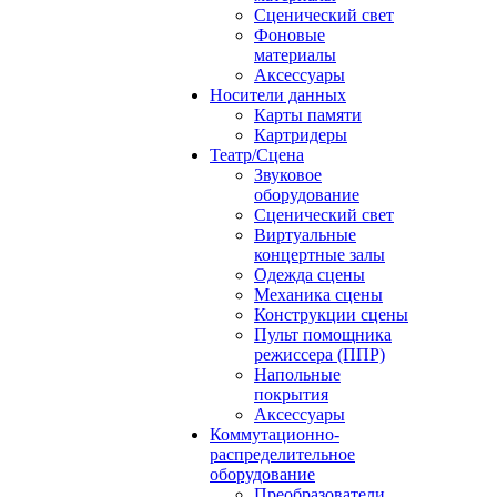
Сценический свет
Фоновые
материалы
Аксессуары
Носители данных
Карты памяти
Картридеры
Театр/Сцена
Звуковое
оборудование
Сценический свет
Виртуальные
концертные залы
Одежда сцены
Механика сцены
Конструкции сцены
Пульт помощника
режиссера (ППР)
Напольные
покрытия
Аксессуары
Коммутационно-
распределительное
оборудование
Преобразователи