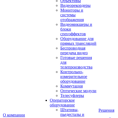
Объективы
Видеорекордеры
Мониторы и
системы
отображения
Видеомикшеры и
блоки
спецэффектов
Оборудование для
прямых трансляций
Беспроводная
передача видео
Готовые решения
для
телепроизводства
Контрольно-
измерительное
оборудование
Коммутация
Оптические модули
Телесуфлеры
Операторское
оборудование
Штативы,
Решения
пьедесталы и
О компании