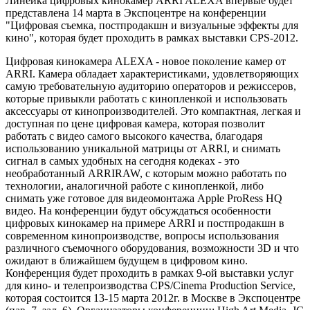
Линейка цифровых кинокамер ARRI ALEXA впервые будет
представлена 14 марта в Экспоцентре на конференции
"Цифровая съемка, постпродакшн и визуальные эффекты для
кино", которая будет проходить в рамках выставки CPS-2012.
Цифровая кинокамера ALEXA - новое поколение камер от
ARRI. Камера обладает характеристиками, удовлетворяющих
самую требовательную аудиторию операторов и режиссеров,
которые привыкли работать с кинопленкой и использовать
аксессуары от кинопроизводителей. Это компактная, легкая и
доступная по цене цифровая камера, которая позволит
работать с видео самого высокого качества, благодаря
использованию уникальной матрицы от ARRI, и снимать
сигнал в самых удобных на сегодня кодеках - это
необработанный ARRIRAW, с которым можно работать по
технологии, аналогичной работе с кинопленкой, либо
снимать уже готовое для видеомонтажа Apple ProRess HQ
видео. На конференции будут обсуждаться особенности
цифровых кинокамер на примере ARRI и постпродакшн в
современном кинопроизводстве, вопросы использования
различного съемочного оборудования, возможности 3D и что
ожидают в ближайшем будущем в цифровом кино.
Конференция будет проходить в рамках 9-ой выставки услуг
для кино- и телепроизводства СPS/Cinema Production Service,
которая состоится 13-15 марта 2012г. в Москве в Экспоцентре