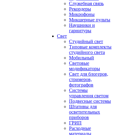
Служебная связь
Рекордеры
Микрофоны
Микшерные пульты
Наушники и
гарнитуры
Свет
Студийный свет
Типовые комплекты
студийного света
Мобильный
Световые
модификаторы
Свет для блогеров,
стримеров,
фотографов
Системы
управления светом
Подвесные системы
Штативы для
осветительных
приборов
ГРИП
Расходные
материалы