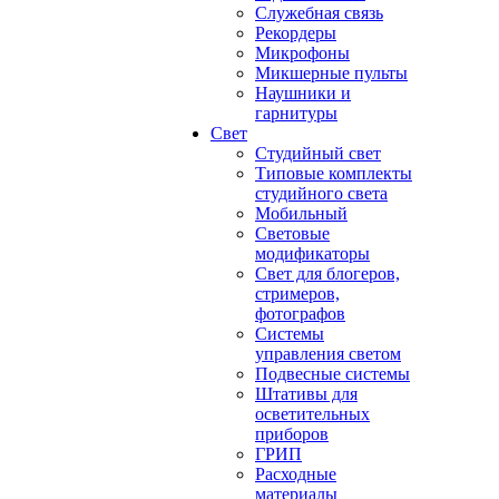
Служебная связь
Рекордеры
Микрофоны
Микшерные пульты
Наушники и
гарнитуры
Свет
Студийный свет
Типовые комплекты
студийного света
Мобильный
Световые
модификаторы
Свет для блогеров,
стримеров,
фотографов
Системы
управления светом
Подвесные системы
Штативы для
осветительных
приборов
ГРИП
Расходные
материалы