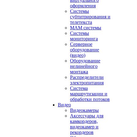
виртуального
оформления
Системы
субтитрирования и
телетекста
MAM системы
Системы
мониторинга
Серверное
оборудование
(видео)
Оборудование
нелинейного
монтажа
Распределители
электропитания
Система
маршрутизации и
обработки потоков
Видео
Видеокамеры
Аксессуары для
камкордеров,
видеокамер и
рекордеров