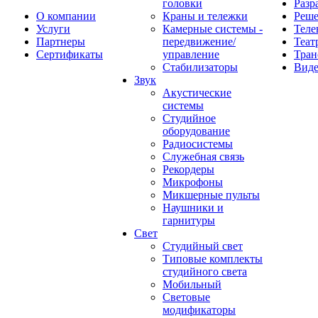
головки
Разр
О компании
Краны и тележки
Реш
Услуги
Камерные системы -
Теле
Партнеры
передвижение/
Теат
Сертификаты
управление
Тран
Стабилизаторы
Виде
Звук
Акустические
системы
Студийное
оборудование
Радиосистемы
Служебная связь
Рекордеры
Микрофоны
Микшерные пульты
Наушники и
гарнитуры
Свет
Студийный свет
Типовые комплекты
студийного света
Мобильный
Световые
модификаторы