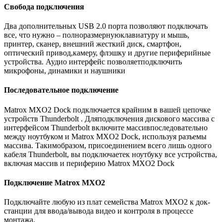
Свобода подключения
Два дополнительных USB 2.0 порта позволяют подключать
все, что нужно – полноразмернуюклавиатуру и мышь,
принтер, сканер, внешний жесткий диск, смартфон,
оптический привод,камеру, флэшку и другие периферийные
устройства. Аудио интерфейс позволяетподключить
микрофоны, динамики и наушники
Последовательное подключение
Matrox MXO2 Dock подключается крайним в вашей цепочке
устройств Thunderbolt . Дляподключения дискового массива с
интерфейсом Thunderbolt включите массивпоследовательно
между ноутбуком и Matrox MXO2 Dock, используя разъемы
массива. Такимобразом, присоединением всего лишь одного
кабеля Thunderbolt, вы подключаетек ноутбуку все устройства,
включая массив и периферию Matrox MXO2 Dock
Подключение Matrox MXO2
Подключайте любую из плат семейства Matrox MXO2 к док-
станции для ввода/вывода видео и контроля в процессе
монтажа.