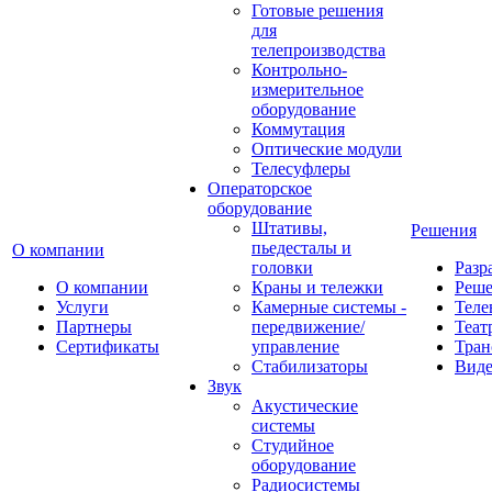
Готовые решения
для
телепроизводства
Контрольно-
измерительное
оборудование
Коммутация
Оптические модули
Телесуфлеры
Операторское
оборудование
Штативы,
Решения
пьедесталы и
О компании
головки
Разр
О компании
Краны и тележки
Реш
Услуги
Камерные системы -
Теле
Партнеры
передвижение/
Теат
Сертификаты
управление
Тран
Стабилизаторы
Виде
Звук
Акустические
системы
Студийное
оборудование
Радиосистемы