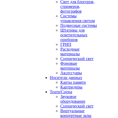
Свет для блогеров,
стримеров,
фотографов
Системы
управления светом
Подвесные системы
Штативы для
осветительных
приборов
ГРИП
Расходные
материалы
Сценический свет
Фоновые
материалы
Аксессуары
Носители данных
Карты памяти
Картридеры
Театр/Сцена
Звуковое
оборудование
Сценический свет
Виртуальные
концертные залы