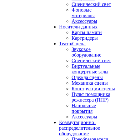
Сценический свет
Фоновые
материалы
Аксессуары
Носители данных
Карты памяти
Картридеры
Театр/Сцена
Звуковое
оборудование
Сценический свет
Виртуальные
концертные залы
Одежда сцены
Механика сцены
Конструкции сцены
Пульт помощника
режиссера (ППР)
Напольные
покрытия
Аксессуары
Коммутационно-
распределительное
оборудование
Преобразователи