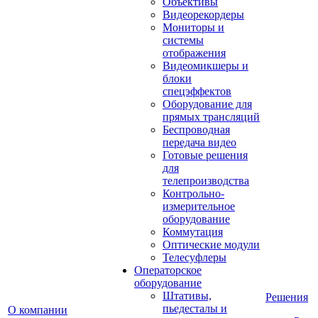
Объективы
Видеорекордеры
Мониторы и
системы
отображения
Видеомикшеры и
блоки
спецэффектов
Оборудование для
прямых трансляций
Беспроводная
передача видео
Готовые решения
для
телепроизводства
Контрольно-
измерительное
оборудование
Коммутация
Оптические модули
Телесуфлеры
Операторское
оборудование
Штативы,
Решения
пьедесталы и
О компании