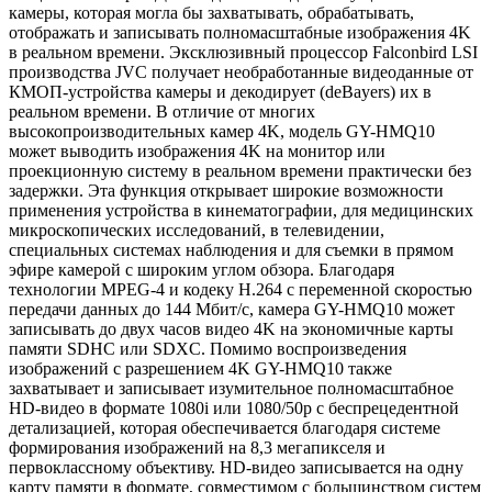
камеры, которая могла бы захватывать, обрабатывать,
отображать и записывать полномасштабные изображения 4K
в реальном времени. Эксклюзивный процессор Falconbird LSI
производства JVC получает необработанные видеоданные от
КМОП-устройства камеры и декодирует (deBayers) их в
реальном времени. В отличие от многих
высокопроизводительных камер 4K, модель GY-HMQ10
может выводить изображения 4K на монитор или
проекционную систему в реальном времени практически без
задержки. Эта функция открывает широкие возможности
применения устройства в кинематографии, для медицинских
микроскопических исследований, в телевидении,
специальных системах наблюдения и для съемки в прямом
эфире камерой с широким углом обзора. Благодаря
технологии MPEG-4 и кодеку H.264 с переменной скоростью
передачи данных до 144 Мбит/с, камера GY-HMQ10 может
записывать до двух часов видео 4K на экономичные карты
памяти SDHC или SDXC. Помимо воспроизведения
изображений с разрешением 4K GY-HMQ10 также
захватывает и записывает изумительное полномасштабное
HD-видео в формате 1080i или 1080/50p с беспрецедентной
детализацией, которая обеспечивается благодаря системе
формирования изображений на 8,3 мегапикселя и
первоклассному объективу. HD-видео записывается на одну
карту памяти в формате, совместимом с большинством систем