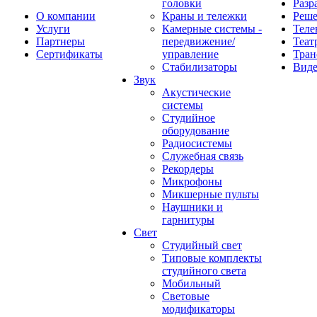
головки
Разр
О компании
Краны и тележки
Реш
Услуги
Камерные системы -
Теле
Партнеры
передвижение/
Теат
Сертификаты
управление
Тран
Стабилизаторы
Виде
Звук
Акустические
системы
Студийное
оборудование
Радиосистемы
Служебная связь
Рекордеры
Микрофоны
Микшерные пульты
Наушники и
гарнитуры
Свет
Студийный свет
Типовые комплекты
студийного света
Мобильный
Световые
модификаторы