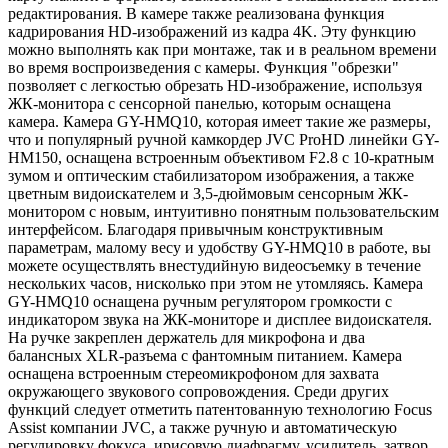
редактирования. В камере также реализована функция
кадрирования HD-изображений из кадра 4K. Эту функцию
можно выполнять как при монтаже, так и в реальном времени
во время воспроизведения с камеры. Функция "обрезки"
позволяет с легкостью обрезать HD-изображение, используя
ЖК-монитора с сенсорной панелью, которым оснащена
камера. Камера GY-HMQ10, которая имеет такие же размеры,
что и популярный ручной камкордер JVC ProHD линейки GY-
HM150, оснащена встроенным объективом F2.8 с 10-кратным
зумом и оптическим стабилизатором изображения, а также
цветным видоискателем и 3,5-дюймовым сенсорным ЖК-
монитором с новым, интуитивно понятным пользовательским
интерфейсом. Благодаря привычным конструктивным
параметрам, малому весу и удобству GY-HMQ10 в работе, вы
можете осуществлять внестудийную видеосъемку в течение
нескольких часов, нисколько при этом не утомляясь. Камера
GY-HMQ10 оснащена ручным регулятором громкости с
индикатором звука на ЖК-мониторе и дисплее видоискателя.
На ручке закреплен держатель для микрофона и два
балансных XLR-разъема с фантомным питанием. Камера
оснащена встроенным стереомикрофоном для захвата
окружающего звукового сопровождения. Среди других
функций следует отметить патентованную технологию Focus
Assist компании JVC, а также ручную и автоматическую
регулировку фокуса, ирисовую диафрагму, усилитель, затвор,