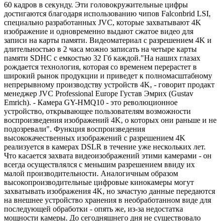
60 кадров в секунду. Эти головокружительные цифры
достигаются благодаря использованию чипов Falconbrid LSI,
специально разработанных JVC, которые захватывают 4K
изображение и одновременно выдают сжатое видео для
записи на карты памяти. Видеоматериал с разрешением 4K и
длительностью в 2 часа можно записать на четыре карты
памяти SDHC с емкостью 32 Гб каждой."На наших глазах
рождается технология, которая со временем перерастет в
широкий рынок продукции и приведет к полномасштабному
непрерывному производству устройств 4K, - говорит продакт
менеджер JVC Professional Europe Густав Эмрих (Gustav
Emrich). - Камера GY-HMQ10 - это революционное
устройство, открывающее пользователям возможности
воспроизведения изображений 4K, о которых они раньше и не
подозревали". Функция воспроизведения
высококачественных изображений с разрешением 4K
реализуется в камерах DSLR в течение уже нескольких лет.
Что касается захвата видеоизображений этими камерами - он
всегда осуществлялся с меньшим разрешением ввиду их
малой производительности. Аналогичным образом
высокопроизводительные цифровые кинокамеры могут
захватывать изображения 4K, но зачастую данные передаются
на внешнее устройство хранения в необработанном виде для
последующей обработки - опять же, из-за недостатка
мощности камеры. До сегодняшнего дня не существовало