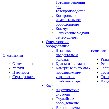
Готовые решения
для
телепроизводства
Контрольно-
измерительное
оборудование
Коммутация
Оптические модули
Телесуфлеры
Операторское
оборудование
Штативы,
Решения
пьедесталы и
О компании
головки
Разр
О компании
Краны и тележки
Реш
Услуги
Камерные системы -
Теле
Партнеры
передвижение/
Теат
Сертификаты
управление
Тран
Стабилизаторы
Виде
Звук
Акустические
системы
Студийное
оборудование
Радиосистемы