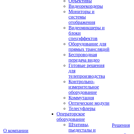
Объективы
Видеорекордеры
Мониторы и
системы
отображения
Видеомикшеры и
блоки
спецэффектов
Оборудование для
прямых трансляций
Беспроводная
передача видео
Готовые решения
для
телепроизводства
Контрольно-
измерительное
оборудование
Коммутация
Оптические модули
Телесуфлеры
Операторское
оборудование
Штативы,
Решения
пьедесталы и
О компании