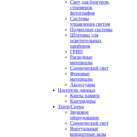
Свет для блогеров,
стримеров,
фотографов
Системы
управления светом
Подвесные системы
Штативы для
осветительных
приборов
ГРИП
Расходные
материалы
Сценический свет
Фоновые
материалы
Аксессуары
Носители данных
Карты памяти
Картридеры
Театр/Сцена
Звуковое
оборудование
Сценический свет
Виртуальные
концертные залы