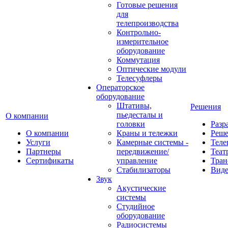
Готовые решения
для
телепроизводства
Контрольно-
измерительное
оборудование
Коммутация
Оптические модули
Телесуфлеры
Операторское
оборудование
Штативы,
Решения
пьедесталы и
О компании
головки
Разр
О компании
Краны и тележки
Реш
Услуги
Камерные системы -
Теле
Партнеры
передвижение/
Теат
Сертификаты
управление
Тран
Стабилизаторы
Виде
Звук
Акустические
системы
Студийное
оборудование
Радиосистемы