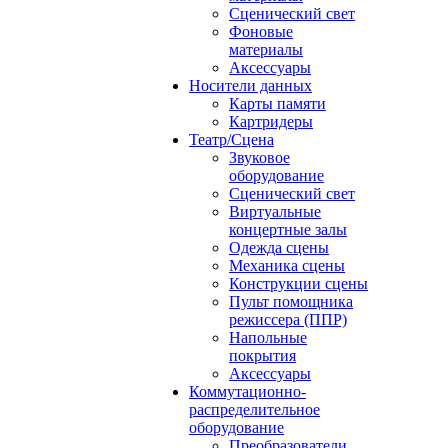
Сценический свет
Фоновые
материалы
Аксессуары
Носители данных
Карты памяти
Картридеры
Театр/Сцена
Звуковое
оборудование
Сценический свет
Виртуальные
концертные залы
Одежда сцены
Механика сцены
Конструкции сцены
Пульт помощника
режиссера (ППР)
Напольные
покрытия
Аксессуары
Коммутационно-
распределительное
оборудование
Преобразователи