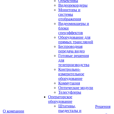
Объективы
Видеорекордеры
Мониторы и
системы
отображения
Видеомикшеры и
блоки
спецэффектов
Оборудование для
прямых трансляций
Беспроводная
передача видео
Готовые решения
для
телепроизводства
Контрольно-
измерительное
оборудование
Коммутация
Оптические модули
Телесуфлеры
Операторское
оборудование
Штативы,
Решения
пьедесталы и
О компании