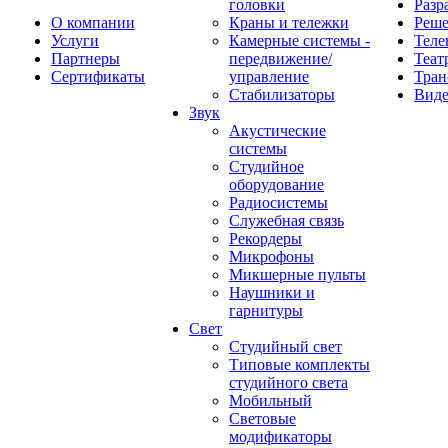
головки
Разр
О компании
Краны и тележки
Реш
Услуги
Камерные системы -
Теле
Партнеры
передвижение/
Теат
Сертификаты
управление
Тран
Стабилизаторы
Виде
Звук
Акустические
системы
Студийное
оборудование
Радиосистемы
Служебная связь
Рекордеры
Микрофоны
Микшерные пульты
Наушники и
гарнитуры
Свет
Студийный свет
Типовые комплекты
студийного света
Мобильный
Световые
модификаторы