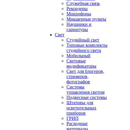
Служебная связь
Рекордеры
Микрофоны
Микшерные пульты
Наушники и
гарнитуры
Свет
Студийный свет
Типовые комплекты
студийного света
Мобильный
Световые
модификаторы
Свет для блогеров,
стримеров,
фотографов
Системы
управления светом
Подвесные системы
Штативы для
осветительных
приборов
ГРИП
Расходные
материалы