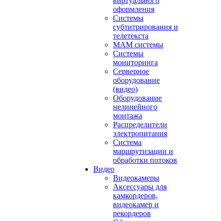
виртуального
оформления
Системы
субтитрирования и
телетекста
MAM системы
Системы
мониторинга
Серверное
оборудование
(видео)
Оборудование
нелинейного
монтажа
Распределители
электропитания
Система
маршрутизации и
обработки потоков
Видео
Видеокамеры
Аксессуары для
камкордеров,
видеокамер и
рекордеров