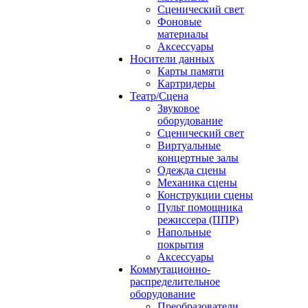
Сценический свет
Фоновые
материалы
Аксессуары
Носители данных
Карты памяти
Картридеры
Театр/Сцена
Звуковое
оборудование
Сценический свет
Виртуальные
концертные залы
Одежда сцены
Механика сцены
Конструкции сцены
Пульт помощника
режиссера (ППР)
Напольные
покрытия
Аксессуары
Коммутационно-
распределительное
оборудование
Преобразователи