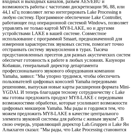
входных и выходных каналов, разъем AES/EBU и
возможность работы с частотами дискретизации 96, 88, или
44,1 кГц позволяют легко интегрировать Lake Processing в
любую систему. Программное обеспечение Lake Controller,
работающее под операционной системой Windows, позволяет
управлять не только картой MY8-LAKE, но и другими
устройствами LAKE в вашей системе. Совместное
использование с программой Smaart, предназначенной для
измерения характеристик звуковых систем, помогает точно
отстраивать систему звукоусиления в турах. Тысяча
предустановленных пресетов для разных акустических систем
обеспечат готовность к работе в любых условиях. Казунори
Кобаяши, генеральный директор департамента
профессионального звукового оборудования компании
Yamaha, заявил: "Мы упорно трудимся, чтобы обеспечить
пользователей цифровых консолей Yamaha передовыми
решениями, выпуская новые карты расширения формата Mini-
YGDAI. И теперь благодаря тесному сотрудничеству с Lake
мы готовы предложить продукт MY8-LAKE с передовыми
возможностями обработки, которые усиливают возможности
цифровых микшеров Yamaha. Мы рады и гордимся тем, что
можем предложить MY8-LAKE в качестве центрального
элемента звуковой системы для работы с живым звуком". В
свою очередь, управляющий директор Lab.Gruppen и Lake Ян
Алькхаген сказал: "Мы рады, что Lake Processing становится