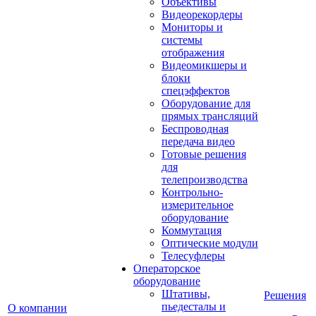
Объективы
Видеорекордеры
Мониторы и
системы
отображения
Видеомикшеры и
блоки
спецэффектов
Оборудование для
прямых трансляций
Беспроводная
передача видео
Готовые решения
для
телепроизводства
Контрольно-
измерительное
оборудование
Коммутация
Оптические модули
Телесуфлеры
Операторское
оборудование
Штативы,
Решения
пьедесталы и
О компании