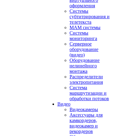
виртуального
оформления
Системы
субтитрирования и
телетекста
MAM системы
Системы
мониторинга
Серверное
оборудование
(видео)
Оборудование
нелинейного
монтажа
Распределители
электропитания
Система
маршрутизации и
обработки потоков
Видео
Видеокамеры
Аксессуары для
камкордеров,
видеокамер и
рекордеров