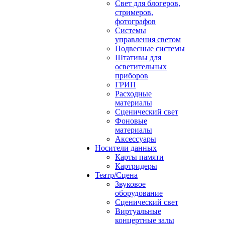
Свет для блогеров,
стримеров,
фотографов
Системы
управления светом
Подвесные системы
Штативы для
осветительных
приборов
ГРИП
Расходные
материалы
Сценический свет
Фоновые
материалы
Аксессуары
Носители данных
Карты памяти
Картридеры
Театр/Сцена
Звуковое
оборудование
Сценический свет
Виртуальные
концертные залы