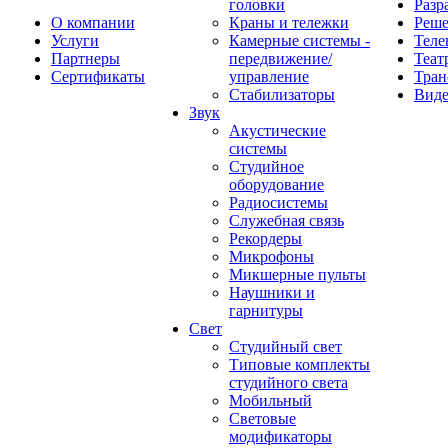
головки
Разр
О компании
Краны и тележки
Реш
Услуги
Камерные системы -
Теле
Партнеры
передвижение/
Теат
Сертификаты
управление
Тран
Стабилизаторы
Виде
Звук
Акустические
системы
Студийное
оборудование
Радиосистемы
Служебная связь
Рекордеры
Микрофоны
Микшерные пульты
Наушники и
гарнитуры
Свет
Студийный свет
Типовые комплекты
студийного света
Мобильный
Световые
модификаторы