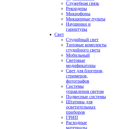
Служебная связь
Рекордеры
Микрофоны
Микшерные пульты
Наушники и
гарнитуры
Свет
Студийный свет
Типовые комплекты
студийного света
Мобильный
Световые
модификаторы
Свет для блогеров,
стримеров,
фотографов
Системы
управления светом
Подвесные системы
Штативы для
осветительных
приборов
ГРИП
Расходные
материалы