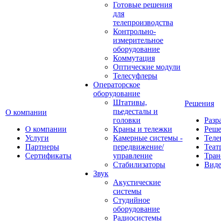
Готовые решения
для
телепроизводства
Контрольно-
измерительное
оборудование
Коммутация
Оптические модули
Телесуфлеры
Операторское
оборудование
Штативы,
Решения
пьедесталы и
О компании
головки
Разр
О компании
Краны и тележки
Реш
Услуги
Камерные системы -
Теле
Партнеры
передвижение/
Теат
Сертификаты
управление
Тран
Стабилизаторы
Виде
Звук
Акустические
системы
Студийное
оборудование
Радиосистемы