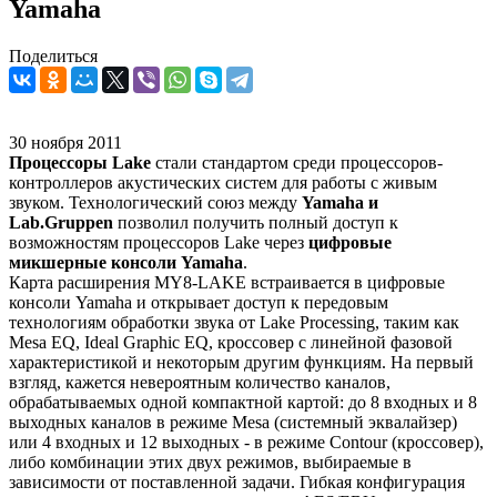
Yamaha
Поделиться
30 ноября 2011
Процессоры Lake
стали стандартом среди процессоров-
контроллеров акустических систем для работы с живым
звуком. Технологический союз между
Yamaha и
Lab.Gruppen
позволил получить полный доступ к
возможностям процессоров Lake через
цифровые
микшерные консоли Yamaha
.
Карта расширения MY8-LAKE встраивается в цифровые
консоли Yamaha и открывает доступ к передовым
технологиям обработки звука от Lake Processing, таким как
Mesa EQ, Ideal Graphic EQ, кроссовер с линейной фазовой
характеристикой и некоторым другим функциям. На первый
взгляд, кажется невероятным количество каналов,
обрабатываемых одной компактной картой: до 8 входных и 8
выходных каналов в режиме Mesa (системный эквалайзер)
или 4 входных и 12 выходных - в режиме Contour (кроссовер),
либо комбинации этих двух режимов, выбираемые в
зависимости от поставленной задачи. Гибкая конфигурация