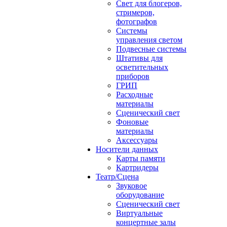
Свет для блогеров,
стримеров,
фотографов
Системы
управления светом
Подвесные системы
Штативы для
осветительных
приборов
ГРИП
Расходные
материалы
Сценический свет
Фоновые
материалы
Аксессуары
Носители данных
Карты памяти
Картридеры
Театр/Сцена
Звуковое
оборудование
Сценический свет
Виртуальные
концертные залы