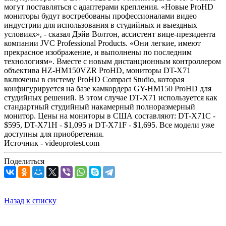
могут поставляться с адаптерами крепления. «Новые ProHD
мониторы будут востребованы профессионалами видео
индустрии для использования в студийных и выездных
условиях», - сказал Дэйв Волтон, ассистент вице-президента
компании JVC Professional Products. «Они легкие, имеют
прекрасное изображение, и выполнены по последним
технологиям». Вместе с новым дистанционным контроллером
объектива HZ-HM150VZR ProHD, мониторы DT-X71
включены в систему ProHD Compact Studio, которая
конфигурируется на базе камкордера GY-HM150 ProHD для
студийных решений. В этом случае DT-X71 используется как
стандартный студийный накамерный полноразмерный
монитор. Цены на мониторы в США составляют: DT-X71C -
$595, DT-X71H - $1,095 и DT-X71F - $1,695. Все модели уже
доступны для приобретения.
Источник - videoprotest.com
Поделиться
Назад к списку