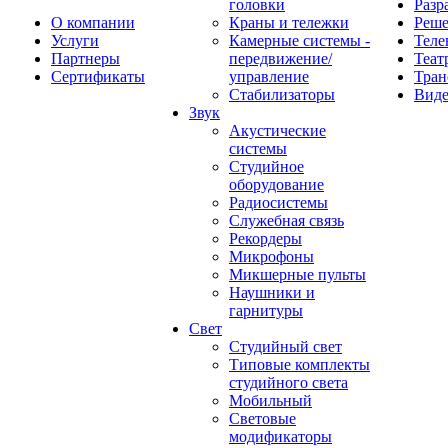
головки
Разр
О компании
Краны и тележки
Реш
Услуги
Камерные системы -
Теле
Партнеры
передвижение/
Теат
Сертификаты
управление
Тран
Стабилизаторы
Виде
Звук
Акустические
системы
Студийное
оборудование
Радиосистемы
Служебная связь
Рекордеры
Микрофоны
Микшерные пульты
Наушники и
гарнитуры
Свет
Студийный свет
Типовые комплекты
студийного света
Мобильный
Световые
модификаторы