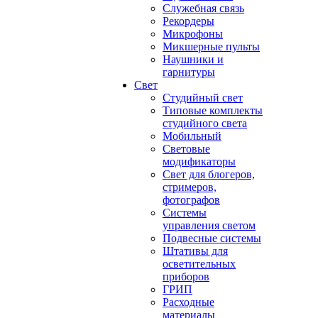
Служебная связь
Рекордеры
Микрофоны
Микшерные пульты
Наушники и
гарнитуры
Свет
Студийный свет
Типовые комплекты
студийного света
Мобильный
Световые
модификаторы
Свет для блогеров,
стримеров,
фотографов
Системы
управления светом
Подвесные системы
Штативы для
осветительных
приборов
ГРИП
Расходные
материалы