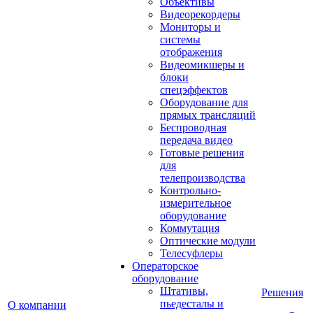
Объективы
Видеорекордеры
Мониторы и
системы
отображения
Видеомикшеры и
блоки
спецэффектов
Оборудование для
прямых трансляций
Беспроводная
передача видео
Готовые решения
для
телепроизводства
Контрольно-
измерительное
оборудование
Коммутация
Оптические модули
Телесуфлеры
Операторское
оборудование
Штативы,
Решения
пьедесталы и
О компании