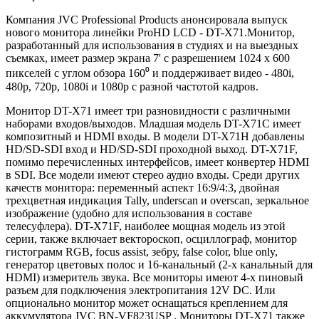
Компания JVC Professional Products анонсировала выпуск
нового монитора линейки ProHD LCD - DT-X71.Монитор,
разработанный для использования в студиях и на выездных
съемках, имеет размер экрана 7' с разрешением 1024 х 600
пикселей с углом обзора 160⁰ и поддерживает видео - 480i,
480p, 720p, 1080i и 1080p с разной частотой кадров.
Монитор DT-X71 имеет три разновидности с различными
наборами входов/выходов. Младшая модель DT-X71C имеет
композитный и HDMI входы. В модели DT-X71H добавлены
HD/SD-SDI вход и HD/SD-SDI проходной выход. DT-X71F,
помимо перечисленных интерфейсов, имеет конвертер HDMI
в SDI. Все модели имеют стерео аудио входы. Среди других
качеств монитора: переменный аспект 16:9/4:3, двойная
трехцветная индикация Tally, underscan и overscan, зеркальное
изображение (удобно для использования в составе
телесуфлера). DT-X71F, наиболее мощная модель из этой
серии, также включает вектороскоп, осциллограф, монитор
гистограмм RGB, focus assist, зебру, false color, blue only,
генератор цветовых полос и 16-канальный (2-х канальный для
HDMI) измеритель звука. Все мониторы имеют 4-х пиновый
разъем для подключения электропитания 12V DC. Или
опционально монитор может оснащаться креплением для
аккумулятора JVC BN-VF823USP . Мониторы DT-X71 также