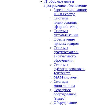
IT оборудование и
программное обеспечение
Зарегистрированное
ПО в Реестре
Системы
планирования
эфирной сетки
Системы
автоматизации
Обеспечение
прямых эфиров
Системы
графического и
виртуального
оформления
Системы
субтитрирования и
телетекста
MAM системы
Системы
мониторинга
Серверное
оборудование
(видео)
Оборудование