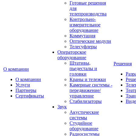
Готовые решения
для
телепроизводства
Контрольно-
измерительное
оборудование
Коммутация
Оптические модули
Телесуфлеры
Операторское
оборудование
Штативы,
Решения
пьедесталы и
О компании
головки
Разр
О компании
Краны и тележки
Реш
Услуги
Камерные системы -
Теле
Партнеры
передвижение/
Теат
Сертификаты
управление
Тран
Стабилизаторы
Виде
Звук
Акустические
системы
Студийное
оборудование
Радиосистемы