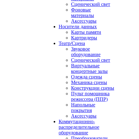
Сценический свет
Фоновые
материалы
Аксессуары
Носители данных
Карты памяти
Картридеры
Театр/Сцена
Звуковое
оборудование
Сценический свет
Виртуальные
концертные залы
Одежда сцены
Механика сцены
Конструкции сцены
Пульт помощника
режиссера (ППР)
Напольные
покрытия
Аксессуары
Коммутационно-
распределительное
оборудование
Преобразователи