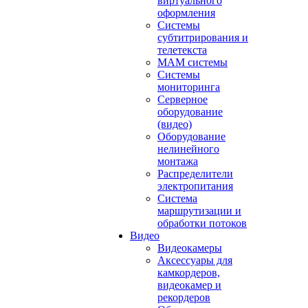
виртуального
оформления
Системы
субтитрирования и
телетекста
MAM системы
Системы
мониторинга
Серверное
оборудование
(видео)
Оборудование
нелинейного
монтажа
Распределители
электропитания
Система
маршрутизации и
обработки потоков
Видео
Видеокамеры
Аксессуары для
камкордеров,
видеокамер и
рекордеров