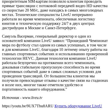
приоритетным SIM-картам позволило клиентам проводить
прямые трансляции с потоковой передачей видео HD качества
со скоростью 20 Мб/с, даже находясь в самых многолюдных
местах. Технические специалисты LiveU непрерывно
работали во время чемпионата, обеспечивая логистику
юнитов и техническую поддержку 24/7 в двух центрах
дистрибуции в Москве и Санкт-Петербурге.
Самуэль Васерман, генеральный директор и один из
основателей компании LiveU заявил: “Прошедший Чемпионат
мира по футболу стал одним из самых успешных, в том числе
и для компании LiveU, благодаря 10 летнему опыту работы на
главных спортивных событиях и использованию проверенной
технологии HEVC. Данная технология компании LiveU
работала безупречно на протяжении всего чемпионата,
доказывая стабильную пропускную способность во время
спортивных событий даже в самых сложных условиях для
проведения трансляций. От большинства клиентов мы
получили превосходные отзывы о качестве связи на стадионах
и возле них, многие также отметили удобство и
портативность нашего оборудования.”
Источник - www.liveu.tv
https://youtu.be/9UX7Tbu8ARU
Купить оборудование LiveU