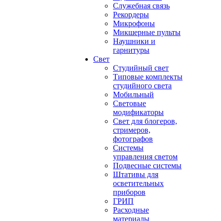
Служебная связь
Рекордеры
Микрофоны
Микшерные пульты
Наушники и
гарнитуры
Свет
Студийный свет
Типовые комплекты
студийного света
Мобильный
Световые
модификаторы
Свет для блогеров,
стримеров,
фотографов
Системы
управления светом
Подвесные системы
Штативы для
осветительных
приборов
ГРИП
Расходные
материалы