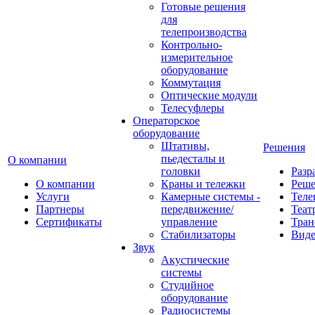
Готовые решения
для
телепроизводства
Контрольно-
измерительное
оборудование
Коммутация
Оптические модули
Телесуфлеры
Операторское
оборудование
Штативы,
Решения
пьедесталы и
О компании
головки
Разр
О компании
Краны и тележки
Реш
Услуги
Камерные системы -
Теле
Партнеры
передвижение/
Теат
Сертификаты
управление
Тран
Стабилизаторы
Виде
Звук
Акустические
системы
Студийное
оборудование
Радиосистемы