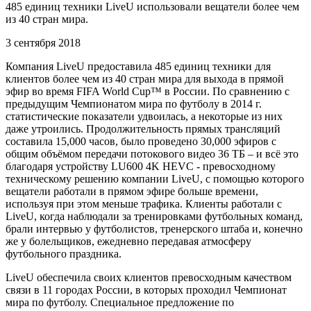
485 единиц техники LiveU использовали вещатели более чем
из 40 стран мира.
3 сентября 2018
Компания LiveU предоставила 485 единиц техники для
клиентов более чем из 40 стран мира для выхода в прямой
эфир во время FIFA World Cup™ в России. По сравнению с
предыдущим Чемпионатом мира по футболу в 2014 г.
статистические показатели удвоилась, а некоторые из них
даже утроились. Продолжительность прямых трансляций
составила 15,000 часов, было проведено 30,000 эфиров с
общим объёмом передачи потокового видео 36 TБ – и всё это
благодаря устройству LU600 4K HEVC - превосходному
техническому решению компании LiveU, с помощью которого
вещатели работали в прямом эфире больше времени,
используя при этом меньше трафика. Клиенты работали с
LiveU, когда наблюдали за тренировками футбольных команд,
брали интервью у футболистов, тренерского штаба и, конечно
же у болельщиков, ежедневно передавая атмосферу
футбольного праздника.
LiveU обеспечила своих клиентов превосходным качеством
связи в 11 городах России, в которых проходил Чемпионат
мира по футболу. Специальное предложение по