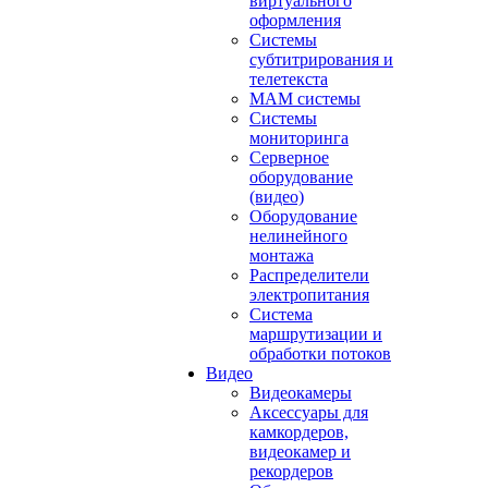
виртуального
оформления
Системы
субтитрирования и
телетекста
MAM системы
Системы
мониторинга
Серверное
оборудование
(видео)
Оборудование
нелинейного
монтажа
Распределители
электропитания
Система
маршрутизации и
обработки потоков
Видео
Видеокамеры
Аксессуары для
камкордеров,
видеокамер и
рекордеров