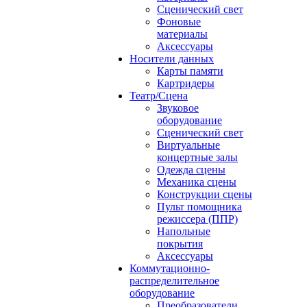
Сценический свет
Фоновые
материалы
Аксессуары
Носители данных
Карты памяти
Картридеры
Театр/Сцена
Звуковое
оборудование
Сценический свет
Виртуальные
концертные залы
Одежда сцены
Механика сцены
Конструкции сцены
Пульт помощника
режиссера (ППР)
Напольные
покрытия
Аксессуары
Коммутационно-
распределительное
оборудование
Преобразователи