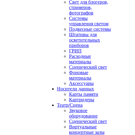
Свет для блогеров,
стримеров,
фотографов
Системы
управления светом
Подвесные системы
Штативы для
осветительных
приборов
ГРИП
Расходные
материалы
Сценический свет
Фоновые
материалы
Аксессуары
Носители данных
Карты памяти
Картридеры
Театр/Сцена
Звуковое
оборудование
Сценический свет
Виртуальные
концертные залы