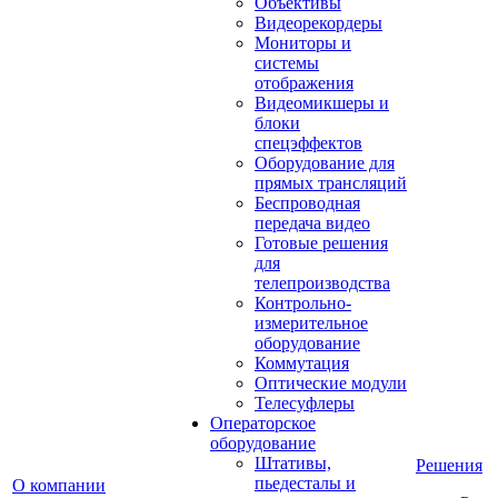
Объективы
Видеорекордеры
Мониторы и
системы
отображения
Видеомикшеры и
блоки
спецэффектов
Оборудование для
прямых трансляций
Беспроводная
передача видео
Готовые решения
для
телепроизводства
Контрольно-
измерительное
оборудование
Коммутация
Оптические модули
Телесуфлеры
Операторское
оборудование
Штативы,
Решения
пьедесталы и
О компании