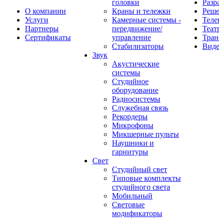
головки
Разр
О компании
Краны и тележки
Реш
Услуги
Камерные системы -
Теле
Партнеры
передвижение/
Теат
Сертификаты
управление
Тран
Стабилизаторы
Виде
Звук
Акустические
системы
Студийное
оборудование
Радиосистемы
Служебная связь
Рекордеры
Микрофоны
Микшерные пульты
Наушники и
гарнитуры
Свет
Студийный свет
Типовые комплекты
студийного света
Мобильный
Световые
модификаторы