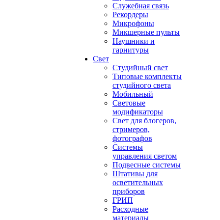
Служебная связь
Рекордеры
Микрофоны
Микшерные пульты
Наушники и
гарнитуры
Свет
Студийный свет
Типовые комплекты
студийного света
Мобильный
Световые
модификаторы
Свет для блогеров,
стримеров,
фотографов
Системы
управления светом
Подвесные системы
Штативы для
осветительных
приборов
ГРИП
Расходные
материалы