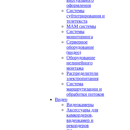
виртуального
оформления
Системы
субтитрирования и
телетекста
MAM системы
Системы
мониторинга
Серверное
оборудование
(видео)
Оборудование
нелинейного
монтажа
Распределители
электропитания
Система
маршрутизации и
обработки потоков
Видео
Видеокамеры
Аксессуары для
камкордеров,
видеокамер и
рекордеров