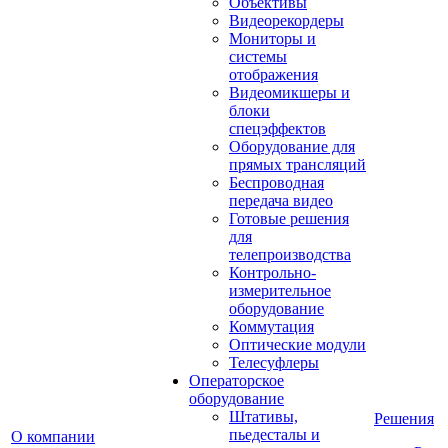
Объективы
Видеорекордеры
Мониторы и
системы
отображения
Видеомикшеры и
блоки
спецэффектов
Оборудование для
прямых трансляций
Беспроводная
передача видео
Готовые решения
для
телепроизводства
Контрольно-
измерительное
оборудование
Коммутация
Оптические модули
Телесуфлеры
Операторское
оборудование
Штативы,
Решения
пьедесталы и
О компании