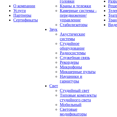
головки
Разр
О компании
Краны и тележки
Реш
Услуги
Камерные системы -
Теле
Партнеры
передвижение/
Теат
Сертификаты
управление
Тран
Стабилизаторы
Виде
Звук
Акустические
системы
Студийное
оборудование
Радиосистемы
Служебная связь
Рекордеры
Микрофоны
Микшерные пульты
Наушники и
гарнитуры
Свет
Студийный свет
Типовые комплекты
студийного света
Мобильный
Световые
модификаторы