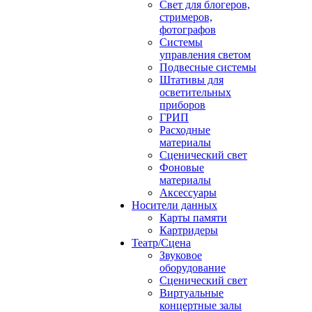
Свет для блогеров,
стримеров,
фотографов
Системы
управления светом
Подвесные системы
Штативы для
осветительных
приборов
ГРИП
Расходные
материалы
Сценический свет
Фоновые
материалы
Аксессуары
Носители данных
Карты памяти
Картридеры
Театр/Сцена
Звуковое
оборудование
Сценический свет
Виртуальные
концертные залы