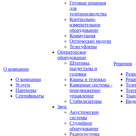
Готовые решения
для
телепроизводства
Контрольно-
измерительное
оборудование
Коммутация
Оптические модули
Телесуфлеры
Операторское
оборудование
Штативы,
Решения
пьедесталы и
О компании
головки
Разр
О компании
Краны и тележки
Реш
Услуги
Камерные системы -
Теле
Партнеры
передвижение/
Теат
Сертификаты
управление
Тран
Стабилизаторы
Виде
Звук
Акустические
системы
Студийное
оборудование
Радиосистемы