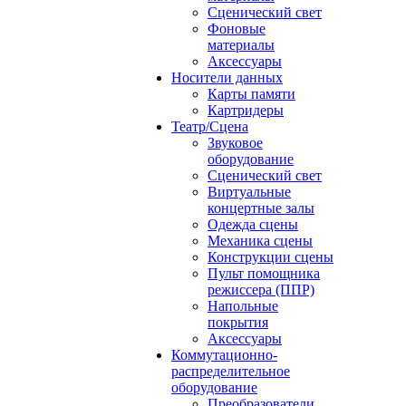
Сценический свет
Фоновые
материалы
Аксессуары
Носители данных
Карты памяти
Картридеры
Театр/Сцена
Звуковое
оборудование
Сценический свет
Виртуальные
концертные залы
Одежда сцены
Механика сцены
Конструкции сцены
Пульт помощника
режиссера (ППР)
Напольные
покрытия
Аксессуары
Коммутационно-
распределительное
оборудование
Преобразователи