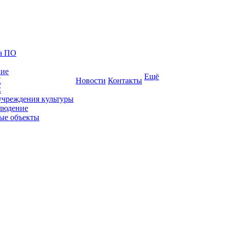
ка ПО
ние
Ещё
К
Новости
Контакты
С
учреждения культуры
людение
ые объекты