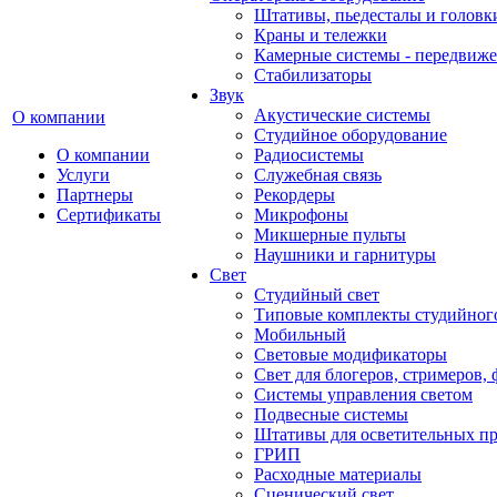
Штативы, пьедесталы и головк
Краны и тележки
Камерные системы - передвиже
Стабилизаторы
Звук
Акустические системы
О компании
Студийное оборудование
О компании
Радиосистемы
Услуги
Служебная связь
Партнеры
Рекордеры
Сертификаты
Микрофоны
Микшерные пульты
Наушники и гарнитуры
Свет
Студийный свет
Типовые комплекты студийного
Мобильный
Световые модификаторы
Свет для блогеров, стримеров,
Системы управления светом
Подвесные системы
Штативы для осветительных п
ГРИП
Расходные материалы
Сценический свет