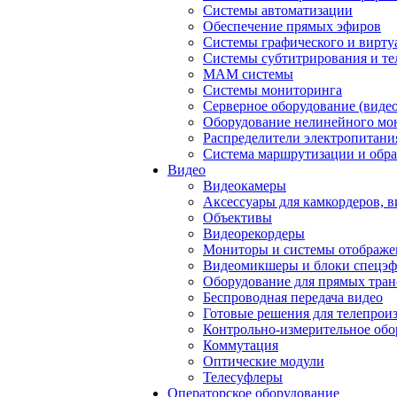
Системы автоматизации
Обеспечение прямых эфиров
Системы графического и вирту
Системы субтитрирования и те
MAM системы
Системы мониторинга
Серверное оборудование (видео
Оборудование нелинейного мо
Распределители электропитани
Система маршрутизации и обра
Видео
Видеокамеры
Аксессуары для камкордеров, в
Объективы
Видеорекордеры
Мониторы и системы отображе
Видеомикшеры и блоки спецэф
Оборудование для прямых тра
Беспроводная передача видео
Готовые решения для телепрои
Контрольно-измерительное обо
Коммутация
Оптические модули
Телесуфлеры
Операторское оборудование