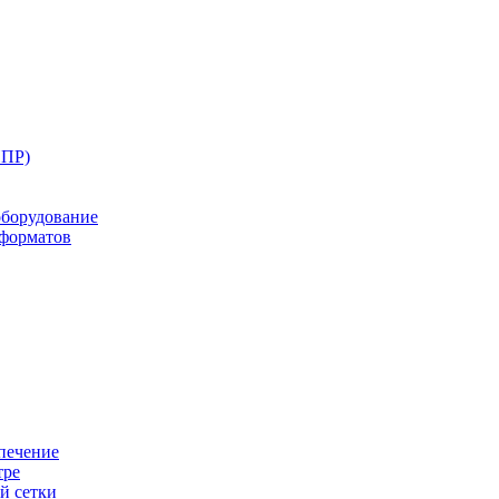
ППР)
оборудование
оформатов
печение
тре
й сетки