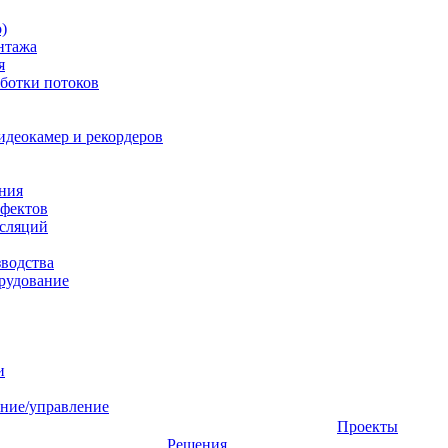
)
нтажа
я
ботки потоков
идеокамер и рекордеров
ния
фектов
нсляций
зводства
рудование
и
ние/управление
Проекты
Решения