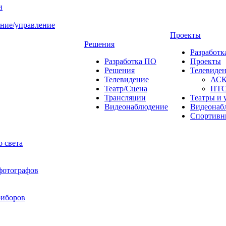
и
ние/управление
Проекты
Решения
Разработ
Разработка ПО
Проекты
Решения
Телевиде
Телевидение
АС
Театр/Сцена
ПТ
Трансляции
Театры и 
Видеонаблюдение
Видеонаб
Спортивн
 света
 фотографов
риборов