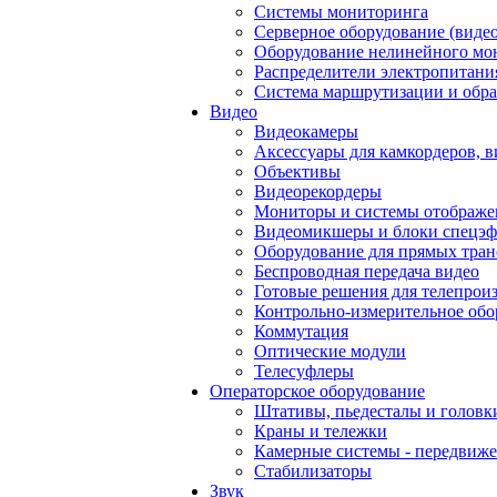
Системы мониторинга
Серверное оборудование (видео
Оборудование нелинейного мо
Распределители электропитани
Система маршрутизации и обра
Видео
Видеокамеры
Аксессуары для камкордеров, в
Объективы
Видеорекордеры
Мониторы и системы отображе
Видеомикшеры и блоки спецэф
Оборудование для прямых тра
Беспроводная передача видео
Готовые решения для телепрои
Контрольно-измерительное обо
Коммутация
Оптические модули
Телесуфлеры
Операторское оборудование
Штативы, пьедесталы и головк
Краны и тележки
Камерные системы - передвиже
Стабилизаторы
Звук