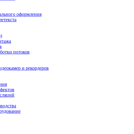
ального оформления
летекста
)
нтажа
я
ботки потоков
идеокамер и рекордеров
ния
фектов
нсляций
зводства
рудование