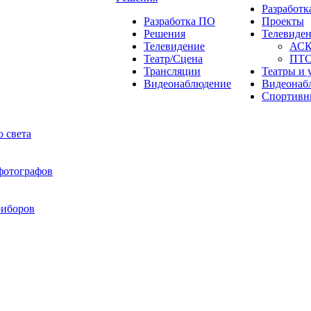
Разработ
Разработка ПО
Проекты
Решения
Телевиде
Телевидение
АС
Театр/Сцена
ПТ
Трансляции
Театры и 
Видеонаблюдение
Видеонаб
Спортивн
 света
 фотографов
риборов