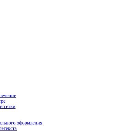
печение
тре
й сетки
ального оформления
летекста