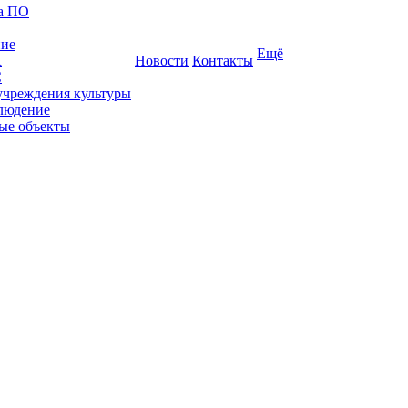
ка ПО
ние
Ещё
К
Новости
Контакты
С
учреждения культуры
людение
ые объекты