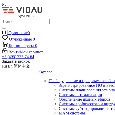
Ру
Сравнение
0
Отложенные
0
Корзина
пуста
0
Войти
Мой кабинет
+7 (495) 777-74-64
Заказать звонок
Ru
En
简体中文
Каталог
IT оборудование и программное обес
Зарегистрированное ПО в Реес
Системы планирования эфирно
Системы автоматизации
Обеспечение прямых эфиров
Системы графического и вирту
Системы субтитрирования и те
MAM системы