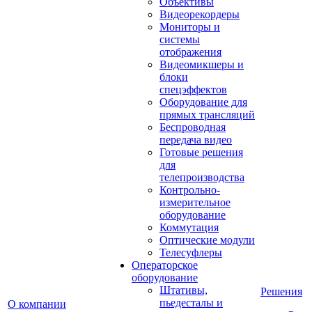
Объективы
Видеорекордеры
Мониторы и
системы
отображения
Видеомикшеры и
блоки
спецэффектов
Оборудование для
прямых трансляций
Беспроводная
передача видео
Готовые решения
для
телепроизводства
Контрольно-
измерительное
оборудование
Коммутация
Оптические модули
Телесуфлеры
Операторское
оборудование
Штативы,
Решения
пьедесталы и
О компании