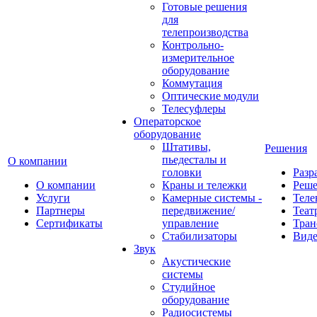
Готовые решения
для
телепроизводства
Контрольно-
измерительное
оборудование
Коммутация
Оптические модули
Телесуфлеры
Операторское
оборудование
Штативы,
Решения
пьедесталы и
О компании
головки
Разр
О компании
Краны и тележки
Реш
Услуги
Камерные системы -
Теле
Партнеры
передвижение/
Теат
Сертификаты
управление
Тран
Стабилизаторы
Виде
Звук
Акустические
системы
Студийное
оборудование
Радиосистемы