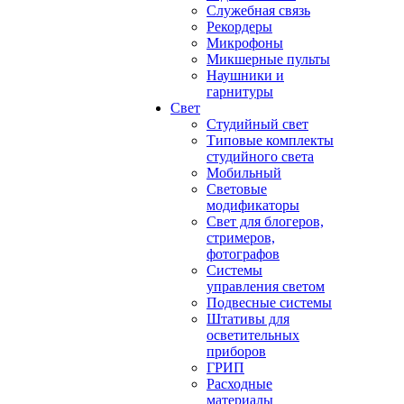
Служебная связь
Рекордеры
Микрофоны
Микшерные пульты
Наушники и
гарнитуры
Свет
Студийный свет
Типовые комплекты
студийного света
Мобильный
Световые
модификаторы
Свет для блогеров,
стримеров,
фотографов
Системы
управления светом
Подвесные системы
Штативы для
осветительных
приборов
ГРИП
Расходные
материалы