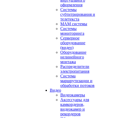
виртуального
оформления
Системы
субтитрирования и
телетекста
MAM системы
Системы
мониторинга
Серверное
оборудование
(видео)
Оборудование
нелинейного
монтажа
Распределители
электропитания
Система
маршрутизации и
обработки потоков
Видео
Видеокамеры
Аксессуары для
камкордеров,
видеокамер и
рекордеров