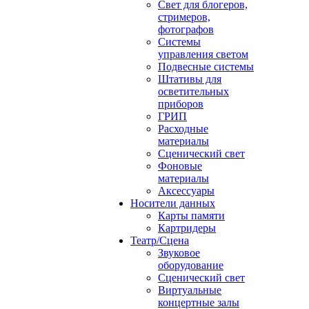
Свет для блогеров,
стримеров,
фотографов
Системы
управления светом
Подвесные системы
Штативы для
осветительных
приборов
ГРИП
Расходные
материалы
Сценический свет
Фоновые
материалы
Аксессуары
Носители данных
Карты памяти
Картридеры
Театр/Сцена
Звуковое
оборудование
Сценический свет
Виртуальные
концертные залы