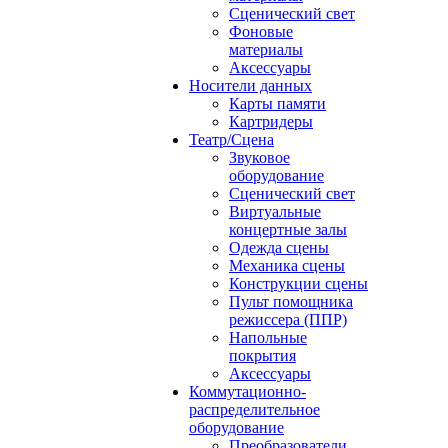
Сценический свет
Фоновые
материалы
Аксессуары
Носители данных
Карты памяти
Картридеры
Театр/Сцена
Звуковое
оборудование
Сценический свет
Виртуальные
концертные залы
Одежда сцены
Механика сцены
Конструкции сцены
Пульт помощника
режиссера (ППР)
Напольные
покрытия
Аксессуары
Коммутационно-
распределительное
оборудование
Преобразователи