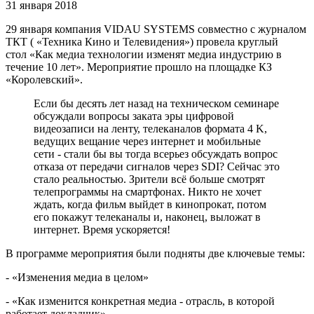
31 января 2018
29 января компания VIDAU SYSTEMS совместно с журналом
ТКТ ( «Техника Кино и Телевидения») провела круглый
стол «Как медиа технологии изменят медиа индустрию в
течение 10 лет». Мероприятие прошло на площадке КЗ
«Королевский».
Если бы десять лет назад на техническом семинаре
обсуждали вопросы заката эры цифровой
видеозаписи на ленту, телеканалов формата 4 K,
ведущих вещание через интернет и мобильные
сети - стали бы вы тогда всерьез обсуждать вопрос
отказа от передачи сигналов через SDI? Сейчас это
стало реальностью. Зрители всё больше смотрят
телепрограммы на смартфонах. Никто не хочет
ждать, когда фильм выйдет в кинопрокат, потом
его покажут телеканалы и, наконец, выложат в
интернет. Время ускоряется!
В программе мероприятия были подняты две ключевые темы:
- «Изменения медиа в целом»
- «Как изменится конкретная медиа - отрасль, в которой
работает докладчик» .