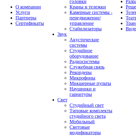
головки
Разр
О компании
Краны и тележки
Реш
Услуги
Камерные системы -
Теле
Партнеры
передвижение/
Теат
Сертификаты
управление
Тран
Стабилизаторы
Виде
Звук
Акустические
системы
Студийное
оборудование
Радиосистемы
Служебная связь
Рекордеры
Микрофоны
Микшерные пульты
Наушники и
гарнитуры
Свет
Студийный свет
Типовые комплекты
студийного света
Мобильный
Световые
модификаторы