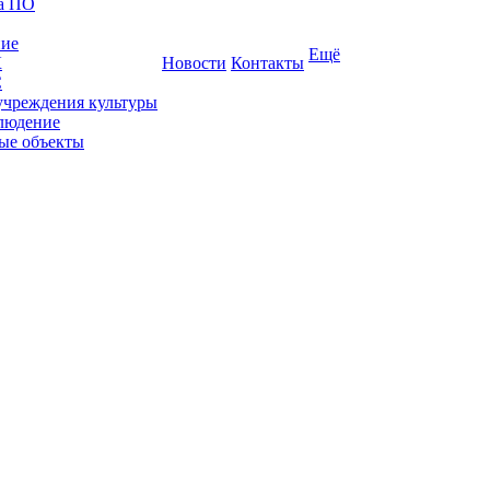
ка ПО
ние
Ещё
К
Новости
Контакты
С
учреждения культуры
людение
ые объекты