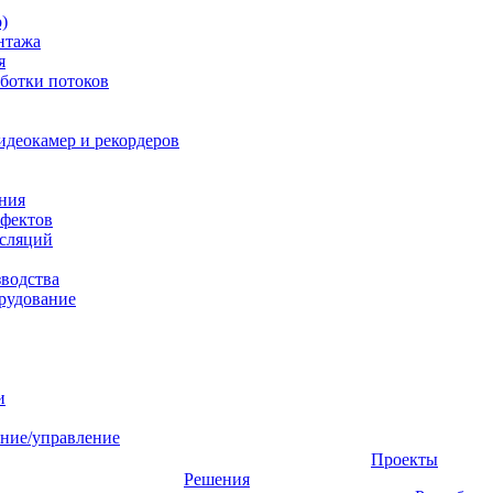
)
нтажа
я
ботки потоков
идеокамер и рекордеров
ния
фектов
нсляций
зводства
рудование
и
ние/управление
Проекты
Решения