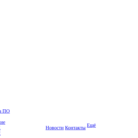
ка ПО
ние
Ещё
К
Новости
Контакты
С