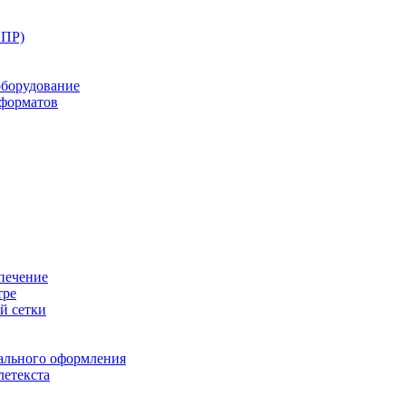
ППР)
оборудование
оформатов
печение
тре
й сетки
ального оформления
летекста