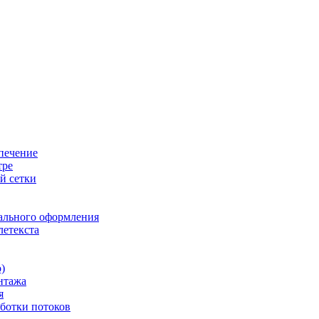
печение
тре
й сетки
ального оформления
летекста
)
нтажа
я
ботки потоков