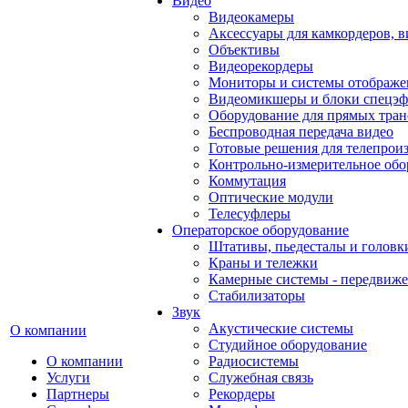
Видео
Видеокамеры
Аксессуары для камкордеров, в
Объективы
Видеорекордеры
Мониторы и системы отображе
Видеомикшеры и блоки спецэф
Оборудование для прямых тра
Беспроводная передача видео
Готовые решения для телепрои
Контрольно-измерительное обо
Коммутация
Оптические модули
Телесуфлеры
Операторское оборудование
Штативы, пьедесталы и головк
Краны и тележки
Камерные системы - передвиже
Стабилизаторы
Звук
Акустические системы
О компании
Студийное оборудование
О компании
Радиосистемы
Услуги
Служебная связь
Партнеры
Рекордеры