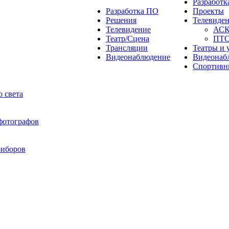
Разработ
Разработка ПО
Проекты
Решения
Телевиде
Телевидение
АС
Театр/Сцена
ПТ
Трансляции
Театры и 
Видеонаблюдение
Видеонаб
Спортивн
 света
 фотографов
риборов