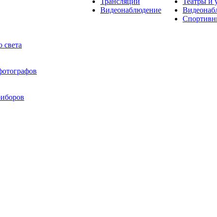
Трансляции
Театры и 
Видеонаблюдение
Видеонаб
Спортивн
 света
 фотографов
риборов