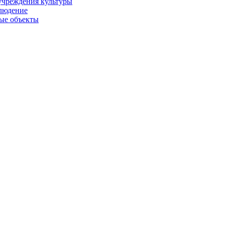
учреждения культуры
людение
ые объекты