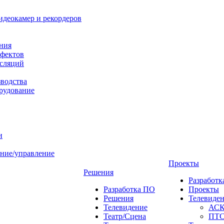
идеокамер и рекордеров
ния
фектов
нсляций
зводства
рудование
и
ние/управление
Проекты
Решения
Разработ
Разработка ПО
Проекты
Решения
Телевиде
Телевидение
АС
Театр/Сцена
ПТ