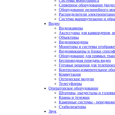
Системы мониторинга
Серверное оборудование (видео
Оборудование нелинейного мо
Распределители электропитани
Система маршрутизации и обра
Видео
Видеокамеры
Аксессуары для камкордеров, в
Объективы
Видеорекордеры
Мониторы и системы отображе
Видеомикшеры и блоки спецэф
Оборудование для прямых тра
Беспроводная передача видео
Готовые решения для телепрои
Контрольно-измерительное обо
Коммутация
Оптические модули
Телесуфлеры
Операторское оборудование
Штативы, пьедесталы и головк
Краны и тележки
Камерные системы - передвиже
Стабилизаторы
Звук