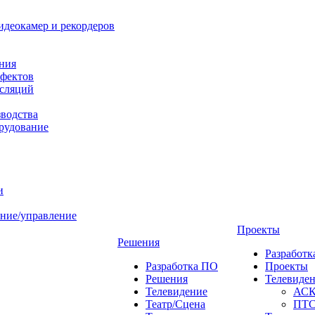
идеокамер и рекордеров
ния
фектов
нсляций
зводства
рудование
и
ние/управление
Проекты
Решения
Разработ
Разработка ПО
Проекты
Решения
Телевиде
Телевидение
АС
Театр/Сцена
ПТ