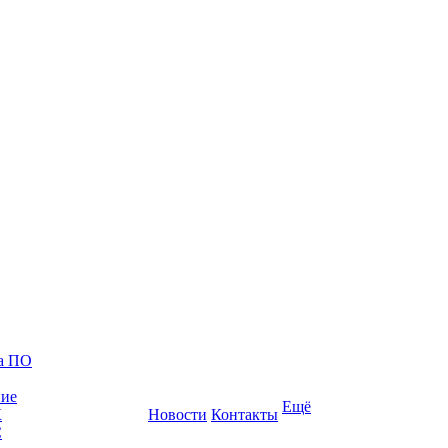
ка ПО
ние
Ещё
К
Новости
Контакты
С