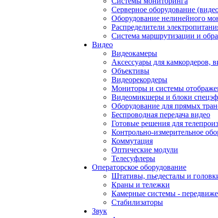
Системы мониторинга
Серверное оборудование (видео
Оборудование нелинейного мо
Распределители электропитани
Система маршрутизации и обра
Видео
Видеокамеры
Аксессуары для камкордеров, в
Объективы
Видеорекордеры
Мониторы и системы отображе
Видеомикшеры и блоки спецэф
Оборудование для прямых тра
Беспроводная передача видео
Готовые решения для телепрои
Контрольно-измерительное обо
Коммутация
Оптические модули
Телесуфлеры
Операторское оборудование
Штативы, пьедесталы и головк
Краны и тележки
Камерные системы - передвиже
Стабилизаторы
Звук