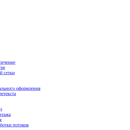
печение
тре
й сетки
ального оформления
летекста
)
нтажа
я
ботки потоков