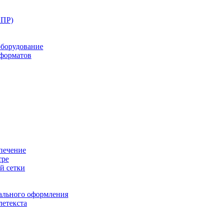
ППР)
оборудование
оформатов
печение
тре
й сетки
ального оформления
летекста