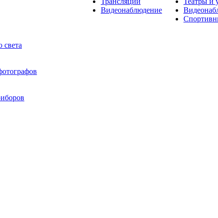
Трансляции
Театры и 
Видеонаблюдение
Видеонаб
Спортивн
 света
 фотографов
риборов