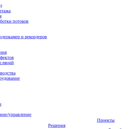
)
нтажа
я
ботки потоков
идеокамер и рекордеров
ния
фектов
нсляций
зводства
рудование
и
ние/управление
Проекты
Решения