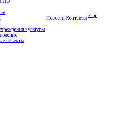
ка ПО
ние
Ещё
К
Новости
Контакты
С
учреждения культуры
людение
ые объекты