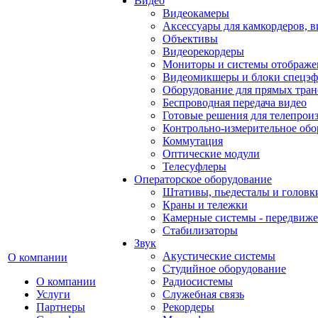
Видео
Видеокамеры
Аксессуары для камкордеров, в
Объективы
Видеорекордеры
Мониторы и системы отображе
Видеомикшеры и блоки спецэф
Оборудование для прямых тра
Беспроводная передача видео
Готовые решения для телепрои
Контрольно-измерительное обо
Коммутация
Оптические модули
Телесуфлеры
Операторское оборудование
Штативы, пьедесталы и головк
Краны и тележки
Камерные системы - передвиже
Стабилизаторы
Звук
Акустические системы
О компании
Студийное оборудование
О компании
Радиосистемы
Услуги
Служебная связь
Партнеры
Рекордеры