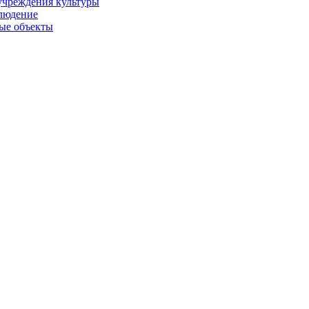
учреждения культуры
людение
ые объекты