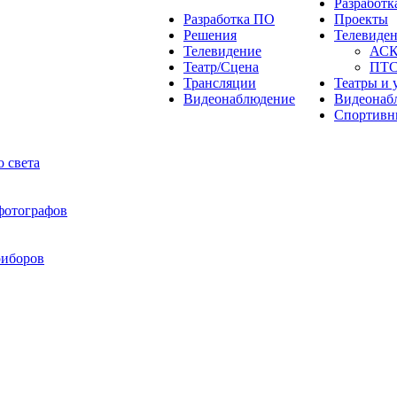
Разработ
Разработка ПО
Проекты
Решения
Телевиде
Телевидение
АС
Театр/Сцена
ПТ
Трансляции
Театры и 
Видеонаблюдение
Видеонаб
Спортивн
 света
 фотографов
риборов