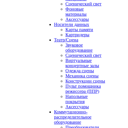
Сценический свет
Фоновые
материалы
Аксессуары
Носители данных
Карты памяти
Картридеры
Театр/Сцена
Звуковое
оборудование
Сценический свет
Виртуальные
концертные залы
Одежда сцены
Механика сцены
Конструкции сцены
Пульт помощника
режиссера (ППР)
Напольные
покрытия
Аксессуары
Коммутационно-
распределительное
оборудование
Преобразователи