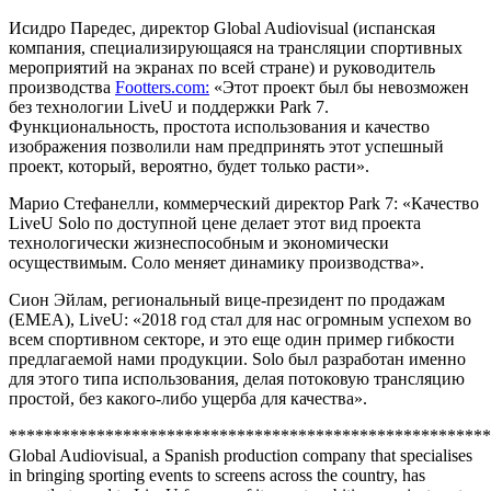
Исидро Паредес, директор Global Audiovisual (испанская
компания, специализирующаяся на трансляции спортивных
мероприятий на экранах по всей стране) и руководитель
производства
Footters.com:
«Этот проект был бы невозможен
без технологии LiveU и поддержки Park 7.
Функциональность, простота использования и качество
изображения позволили нам предпринять этот успешный
проект, который, вероятно, будет только расти».
Марио Стефанелли, коммерческий директор Park 7: «Качество
LiveU Solo по доступной цене делает этот вид проекта
технологически жизнеспособным и экономически
осуществимым. Соло меняет динамику производства».
Сион Эйлам, региональный вице-президент по продажам
(EMEA), LiveU: «2018 год стал для нас огромным успехом во
всем спортивном секторе, и это еще один пример гибкости
предлагаемой нами продукции. Solo был разработан именно
для этого типа использования, делая потоковую трансляцию
простой, без какого-либо ущерба для качества».
*******************************************************
Global Audiovisual, a Spanish production company that specialises
in bringing sporting events to screens across the country, has