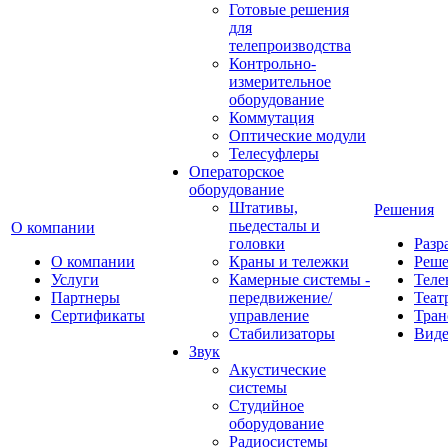
Готовые решения
для
телепроизводства
Контрольно-
измерительное
оборудование
Коммутация
Оптические модули
Телесуфлеры
Операторское
оборудование
Штативы,
Решения
пьедесталы и
О компании
головки
Разр
О компании
Краны и тележки
Реш
Услуги
Камерные системы -
Теле
Партнеры
передвижение/
Теат
Сертификаты
управление
Тран
Стабилизаторы
Виде
Звук
Акустические
системы
Студийное
оборудование
Радиосистемы