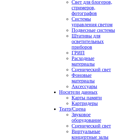
Свет для блогеров,
стримеров,
фотографов
Системы
управления светом
Подвесные системы
Штативы для
осветительных
приборов
ГРИП
Расходные
материалы
Сценический свет
Фоновые
материалы
Аксессуары
Носители данных
Карты памяти
Картридеры
Театр/Сцена
Звуковое
оборудование
Сценический свет
Виртуальные
концертные залы