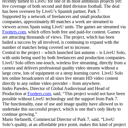
recently turned to LiveU for one of its most ambitious projects yet:
live coverage of both second and third division football. The deal
has been overseen by LiveU’s Spanish partner, Park 7.
Supported by a network of freelancers and small production
companies, approximately 80 matches a week are streamed to
viewers across Spain using LiveU units. The games are streamed via
Footters.com
, which offers both free and paid-for content. Games
are attracting thousands of views. The project, which has been
hailed a success by all involved, is continuing to expand with the
number of matches being covered set to increase.
Central to the project – which launched last autumn – is LiveU Solo,
with units being used by both freelancers and production companies.
LiveU Solo offers one-touch, wireless live streaming, directly from a
camera and delivers professional quality video streams without a
large crew, lots of equipment or a steep learning curve. LiveU Solo
lets online broadcasters of all sizes live stream HD video content
directly to any online video provider – from anywhere.
Isidro Paredes, Director of Global Audiovisual and Head of
Production at
Footters.com
, said, “This project would not have been
possible without LiveU technology and the support from Park 7.
The functionality, ease of use and image quality have allowed us to
undertake this successful project, which is one that’s only likely to
continue growing.”
Mario Stefanelli, Commercial Director of Park 7, said, “LiveU
Solo’s quality, at an affordable price point, makes this kind of project