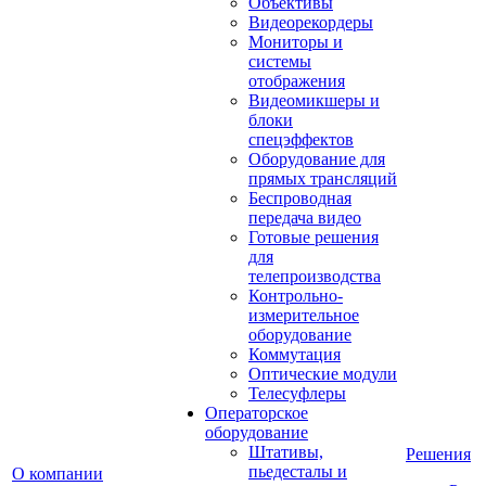
Объективы
Видеорекордеры
Мониторы и
системы
отображения
Видеомикшеры и
блоки
спецэффектов
Оборудование для
прямых трансляций
Беспроводная
передача видео
Готовые решения
для
телепроизводства
Контрольно-
измерительное
оборудование
Коммутация
Оптические модули
Телесуфлеры
Операторское
оборудование
Штативы,
Решения
пьедесталы и
О компании