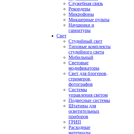
Служебная связь
Рекордеры
Микрофоны
Микшерные пульты
Наушники и
гарнитуры
Свет
Студийный свет
Типовые комплекты
студийного света
Мобильный
Световые
модификаторы
Свет для блогеров,
стримеров,
фотографов
Системы
управления светом
Подвесные системы
Штативы для
осветительных
приборов
ГРИП
Расходные
материалы