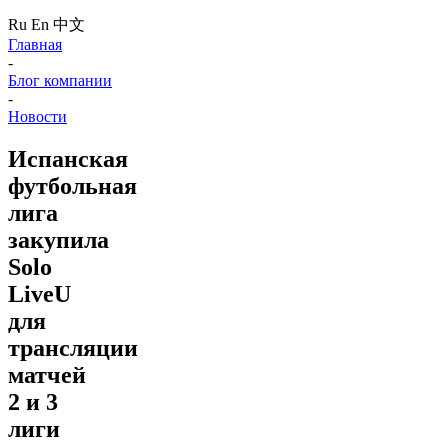
Ru
En
中文
Главная
-
Блог компании
-
Новости
Испанская
футбольная
лига
закупила
Solo
LiveU
для
трансляции
матчей
2 и 3
лиги