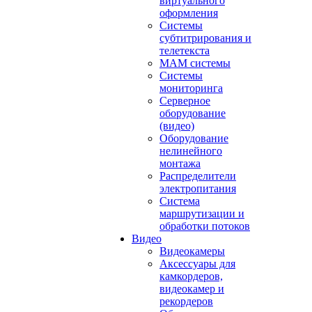
виртуального
оформления
Системы
субтитрирования и
телетекста
MAM системы
Системы
мониторинга
Серверное
оборудование
(видео)
Оборудование
нелинейного
монтажа
Распределители
электропитания
Система
маршрутизации и
обработки потоков
Видео
Видеокамеры
Аксессуары для
камкордеров,
видеокамер и
рекордеров