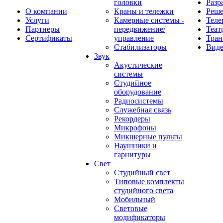
головки
Разр
О компании
Краны и тележки
Реш
Услуги
Камерные системы -
Теле
Партнеры
передвижение/
Теат
Сертификаты
управление
Тран
Стабилизаторы
Виде
Звук
Акустические
системы
Студийное
оборудование
Радиосистемы
Служебная связь
Рекордеры
Микрофоны
Микшерные пульты
Наушники и
гарнитуры
Свет
Студийный свет
Типовые комплекты
студийного света
Мобильный
Световые
модификаторы