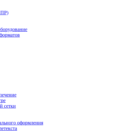
ППР)
оборудование
оформатов
печение
тре
й сетки
ального оформления
летекста