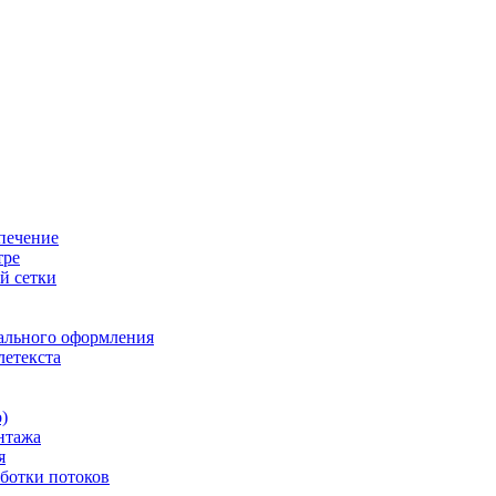
печение
тре
й сетки
ального оформления
летекста
)
нтажа
я
ботки потоков