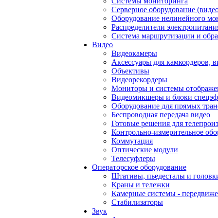
Системы мониторинга
Серверное оборудование (видео
Оборудование нелинейного мо
Распределители электропитани
Система маршрутизации и обра
Видео
Видеокамеры
Аксессуары для камкордеров, в
Объективы
Видеорекордеры
Мониторы и системы отображе
Видеомикшеры и блоки спецэф
Оборудование для прямых тра
Беспроводная передача видео
Готовые решения для телепрои
Контрольно-измерительное обо
Коммутация
Оптические модули
Телесуфлеры
Операторское оборудование
Штативы, пьедесталы и головк
Краны и тележки
Камерные системы - передвиже
Стабилизаторы
Звук