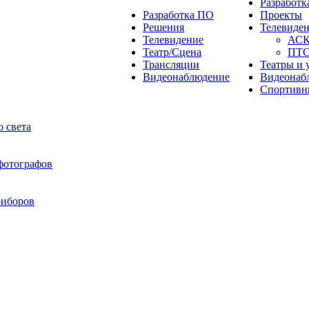
Разработ
Разработка ПО
Проекты
Решения
Телевиде
Телевидение
АС
Театр/Сцена
ПТ
Трансляции
Театры и 
Видеонаблюдение
Видеонаб
Спортивн
 света
 фотографов
риборов