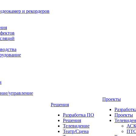
идеокамер и рекордеров
ния
фектов
нсляций
зводства
рудование
и
ние/управление
Проекты
Решения
Разработ
Разработка ПО
Проекты
Решения
Телевиде
Телевидение
АС
Театр/Сцена
ПТ