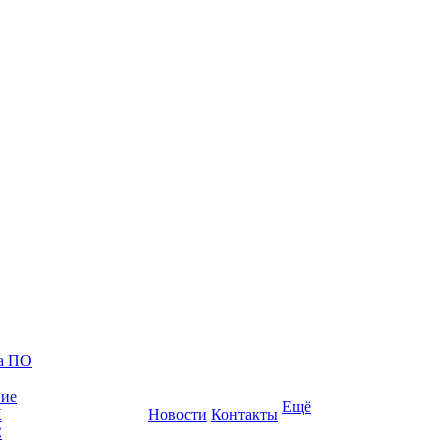
ка ПО
ние
Ещё
К
Новости
Контакты
С