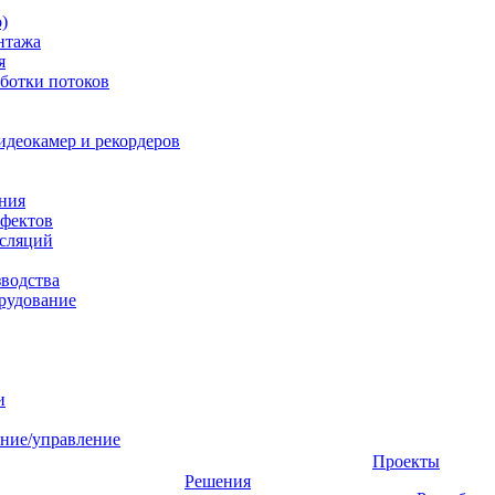
)
нтажа
я
ботки потоков
идеокамер и рекордеров
ния
фектов
нсляций
зводства
рудование
и
ние/управление
Проекты
Решения