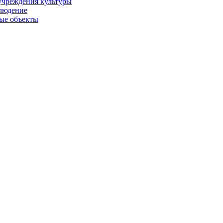
учреждения культуры
людение
ые объекты