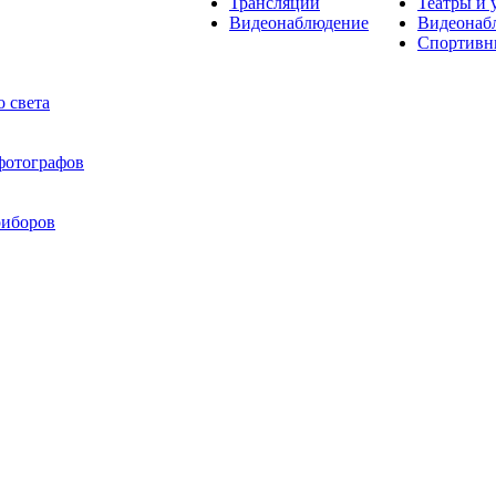
Трансляции
Театры и 
Видеонаблюдение
Видеонаб
Спортивн
 света
 фотографов
риборов