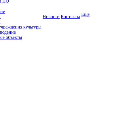
ка ПО
ние
Ещё
К
Новости
Контакты
С
учреждения культуры
людение
ые объекты