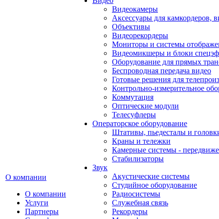
Видео
Видеокамеры
Аксессуары для камкордеров, в
Объективы
Видеорекордеры
Мониторы и системы отображе
Видеомикшеры и блоки спецэф
Оборудование для прямых тра
Беспроводная передача видео
Готовые решения для телепрои
Контрольно-измерительное обо
Коммутация
Оптические модули
Телесуфлеры
Операторское оборудование
Штативы, пьедесталы и головк
Краны и тележки
Камерные системы - передвиже
Стабилизаторы
Звук
Акустические системы
О компании
Студийное оборудование
О компании
Радиосистемы
Услуги
Служебная связь
Партнеры
Рекордеры