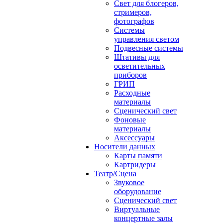
Свет для блогеров,
стримеров,
фотографов
Системы
управления светом
Подвесные системы
Штативы для
осветительных
приборов
ГРИП
Расходные
материалы
Сценический свет
Фоновые
материалы
Аксессуары
Носители данных
Карты памяти
Картридеры
Театр/Сцена
Звуковое
оборудование
Сценический свет
Виртуальные
концертные залы