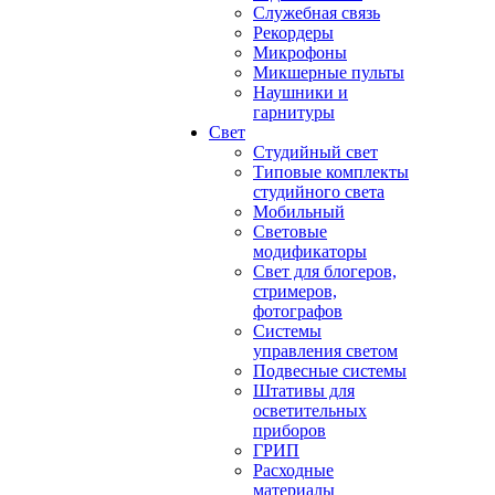
Служебная связь
Рекордеры
Микрофоны
Микшерные пульты
Наушники и
гарнитуры
Свет
Студийный свет
Типовые комплекты
студийного света
Мобильный
Световые
модификаторы
Свет для блогеров,
стримеров,
фотографов
Системы
управления светом
Подвесные системы
Штативы для
осветительных
приборов
ГРИП
Расходные
материалы