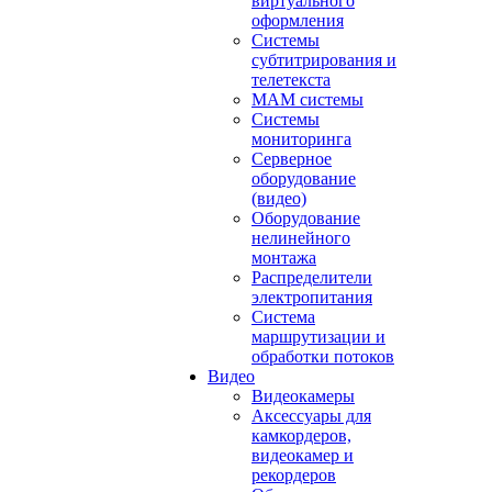
виртуального
оформления
Системы
субтитрирования и
телетекста
MAM системы
Системы
мониторинга
Серверное
оборудование
(видео)
Оборудование
нелинейного
монтажа
Распределители
электропитания
Система
маршрутизации и
обработки потоков
Видео
Видеокамеры
Аксессуары для
камкордеров,
видеокамер и
рекордеров