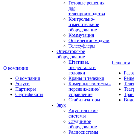
Готовые решения
для
телепроизводства
Контрольно-
измерительное
оборудование
Коммутация
Оптические модули
Телесуфлеры
Операторское
оборудование
Штативы,
Решения
пьедесталы и
О компании
головки
Разр
О компании
Краны и тележки
Реш
Услуги
Камерные системы -
Теле
Партнеры
передвижение/
Теат
Сертификаты
управление
Тран
Стабилизаторы
Виде
Звук
Акустические
системы
Студийное
оборудование
Радиосистемы