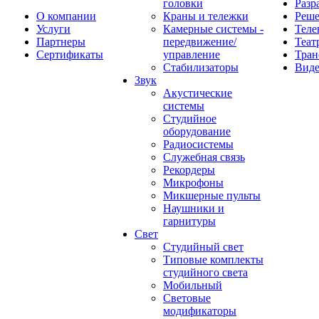
головки
Разр
О компании
Краны и тележки
Реш
Услуги
Камерные системы -
Теле
Партнеры
передвижение/
Теат
Сертификаты
управление
Тран
Стабилизаторы
Виде
Звук
Акустические
системы
Студийное
оборудование
Радиосистемы
Служебная связь
Рекордеры
Микрофоны
Микшерные пульты
Наушники и
гарнитуры
Свет
Студийный свет
Типовые комплекты
студийного света
Мобильный
Световые
модификаторы