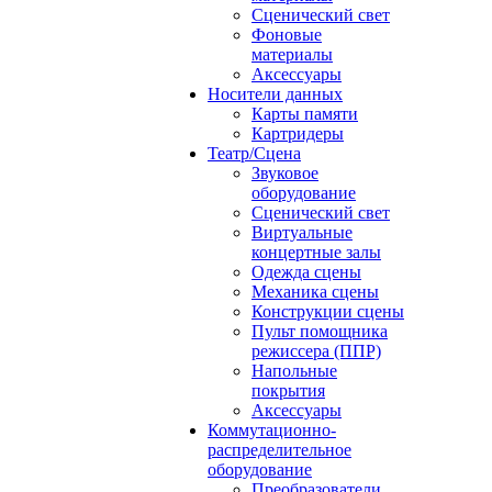
Сценический свет
Фоновые
материалы
Аксессуары
Носители данных
Карты памяти
Картридеры
Театр/Сцена
Звуковое
оборудование
Сценический свет
Виртуальные
концертные залы
Одежда сцены
Механика сцены
Конструкции сцены
Пульт помощника
режиссера (ППР)
Напольные
покрытия
Аксессуары
Коммутационно-
распределительное
оборудование
Преобразователи