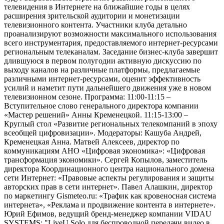
телевидения в Интернете на ближайшие годы в целях
расширения зрительской аудитории и монетизации
телевизионного контента. Участники клуба детально
проанализируют возможности максимального использования
всего инструментария, предоставляемого интернет-ресурсами
региональным телеканалам. Заседание бизнес-клуба завершит
длившуюся в первом полугодии активную дискуссию по
выходу каналов на различные платформы, предлагаемые
различными интернет-ресурсами, оценит эффективность
усилий и наметит пути дальнейшего движения уже в новом
телевизионном сезоне. Программа: 11:00-11:15 –
Вступительное слово генерального директора компании
«Мастер решений» Анны Кременецкой. 11:15-13:00 –
Круглый стол «Развитие региональных телекомпаний в эпоху
всеобщей цифровизации». Модераторы: Кашуба Андрей,
Кременецкая Анна. Матвей Алексеев, директор по
коммуникациям АНО «Цифровая экономика»: «Цифровая
трансформация экономики». Сергей Копылов, заместитель
директора Координационного центра национального домена
сети Интернет: «Правовые аспекты регулирования и защиты
авторских прав в сети интернет». Павел Алашкин, директор
по маркетингу Gismeteo.ru: «Трафик как кровеносная система
интернета», «Реклама и продвижение контента в интернете».
Юрий Ефимов, ведущий бренд-менеджер компании VIDAU
SYSTEMS: "LiveU Solo для беспроводной передачи видео в