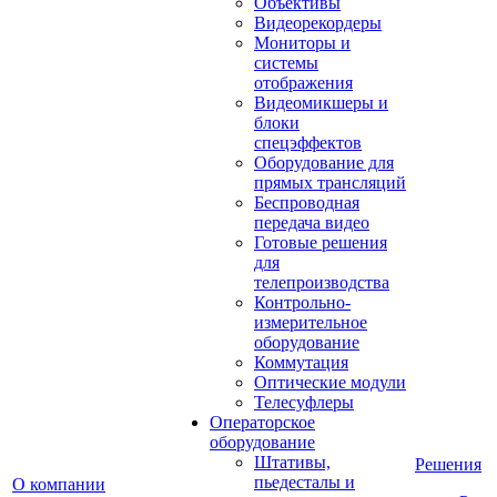
Объективы
Видеорекордеры
Мониторы и
системы
отображения
Видеомикшеры и
блоки
спецэффектов
Оборудование для
прямых трансляций
Беспроводная
передача видео
Готовые решения
для
телепроизводства
Контрольно-
измерительное
оборудование
Коммутация
Оптические модули
Телесуфлеры
Операторское
оборудование
Штативы,
Решения
пьедесталы и
О компании