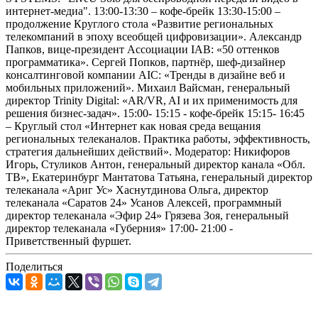
интернет-медиа". 13:00-13:30 – кофе-брейк 13:30-15:00 –
продолжение Круглого стола «Развитие региональных
телекомпаний в эпоху всеобщей цифровизации». Александр
Папков, вице-президент Ассоциации IAB: «50 оттенков
программатика». Сергей Попков, партнёр, шеф-дизайнер
консалтинговой компании AIC: «Тренды в дизайне веб и
мобильных приложений». Михаил Вайсман, генеральный
директор Trinity Digital: «AR/VR, AI и их применимость для
решения бизнес-задач». 15:00- 15:15 - кофе-брейк 15:15- 16:45
– Круглый стол «Интернет как новая среда вещания
региональных телеканалов. Практика работы, эффективность,
стратегия дальнейших действий». Модератор: Никифоров
Игорь, Стуликов Антон, генеральный директор канала «Обл.
ТВ», Екатеринбург Мантатова Татьяна, генеральный директор
телеканала «Ариг Ус» Хаснутдинова Ольга, директор
телеканала «Саратов 24» Усанов Алексей, программный
директор телеканала «Эфир 24» Грязева Зоя, генеральный
директор телеканала «Губерния» 17:00- 21:00 -
Приветственный фуршет.
Поделиться