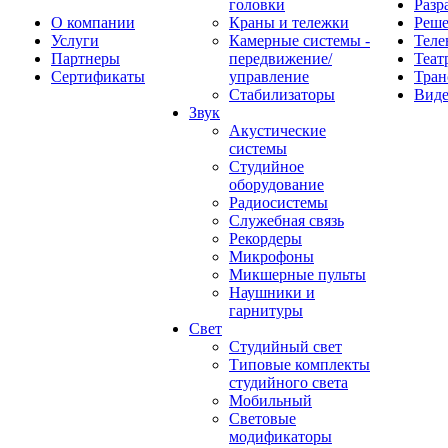
головки
Разр
О компании
Краны и тележки
Реш
Услуги
Камерные системы -
Теле
Партнеры
передвижение/
Теат
Сертификаты
управление
Тран
Стабилизаторы
Виде
Звук
Акустические
системы
Студийное
оборудование
Радиосистемы
Служебная связь
Рекордеры
Микрофоны
Микшерные пульты
Наушники и
гарнитуры
Свет
Студийный свет
Типовые комплекты
студийного света
Мобильный
Световые
модификаторы