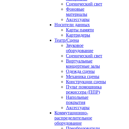
Сценический свет
Фоновые
материалы
Аксессуары
Носители данных
Карты памяти
Картридеры
Театр/Сцена
Звуковое
оборудование
Сценический свет
Виртуальные
концертные залы
Одежда сцены
Механика сцены
Конструкции сцены
Пульт помощника
режиссера (ППР)
Напольные
покрытия
Аксессуары
Коммутационно-
распределительное
оборудование
Преобразователи