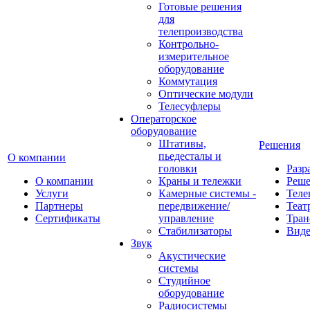
Готовые решения
для
телепроизводства
Контрольно-
измерительное
оборудование
Коммутация
Оптические модули
Телесуфлеры
Операторское
оборудование
Штативы,
Решения
пьедесталы и
О компании
головки
Разр
О компании
Краны и тележки
Реш
Услуги
Камерные системы -
Теле
Партнеры
передвижение/
Теат
Сертификаты
управление
Тран
Стабилизаторы
Виде
Звук
Акустические
системы
Студийное
оборудование
Радиосистемы