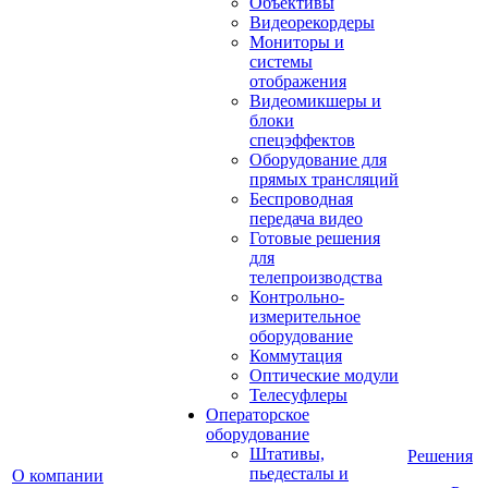
Объективы
Видеорекордеры
Мониторы и
системы
отображения
Видеомикшеры и
блоки
спецэффектов
Оборудование для
прямых трансляций
Беспроводная
передача видео
Готовые решения
для
телепроизводства
Контрольно-
измерительное
оборудование
Коммутация
Оптические модули
Телесуфлеры
Операторское
оборудование
Штативы,
Решения
пьедесталы и
О компании