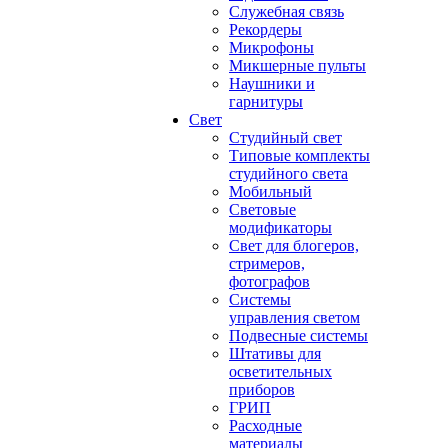
Служебная связь
Рекордеры
Микрофоны
Микшерные пульты
Наушники и
гарнитуры
Свет
Студийный свет
Типовые комплекты
студийного света
Мобильный
Световые
модификаторы
Свет для блогеров,
стримеров,
фотографов
Системы
управления светом
Подвесные системы
Штативы для
осветительных
приборов
ГРИП
Расходные
материалы