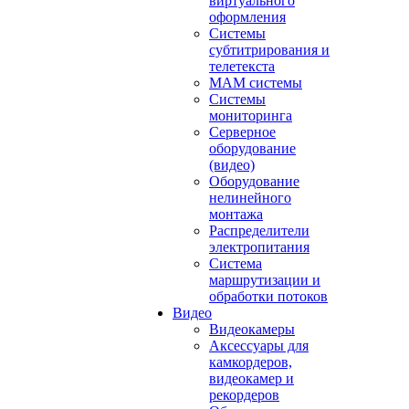
виртуального
оформления
Системы
субтитрирования и
телетекста
MAM системы
Системы
мониторинга
Серверное
оборудование
(видео)
Оборудование
нелинейного
монтажа
Распределители
электропитания
Система
маршрутизации и
обработки потоков
Видео
Видеокамеры
Аксессуары для
камкордеров,
видеокамер и
рекордеров