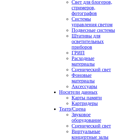
Свет для блогеров,
стримеров,
фотографов
Системы
управления светом
Подвесные системы
Штативы для
осветительных
приборов
ГРИП
Расходные
материалы
Сценический свет
Фоновые
материалы
Аксессуары
Носители данных
Карты памяти
Картридеры
Театр/Сцена
Звуковое
оборудование
Сценический свет
Виртуальные
концертные залы