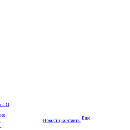
ка ПО
ние
Ещё
К
Новости
Контакты
С