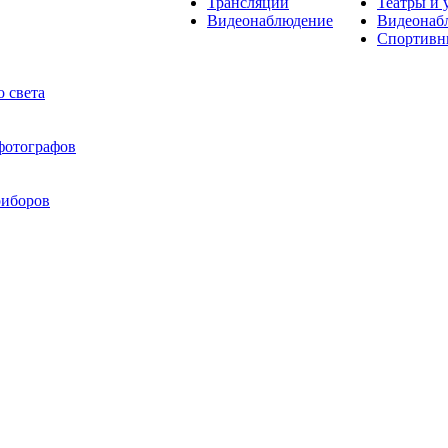
Трансляции
Театры и 
Видеонаблюдение
Видеонаб
Спортивн
 света
 фотографов
риборов