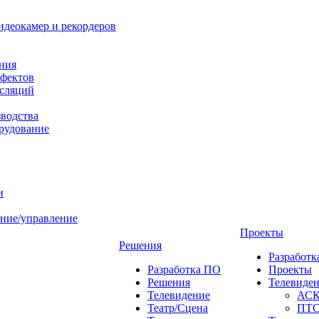
идеокамер и рекордеров
ния
фектов
нсляций
зводства
рудование
и
ние/управление
Проекты
Решения
Разработ
Разработка ПО
Проекты
Решения
Телевиде
Телевидение
АС
Театр/Сцена
ПТ