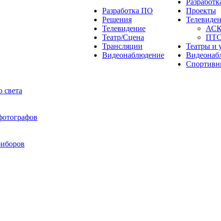
Разработ
Разработка ПО
Проекты
Решения
Телевиде
Телевидение
АС
Театр/Сцена
ПТ
Трансляции
Театры и 
Видеонаблюдение
Видеонаб
Спортивн
 света
 фотографов
риборов