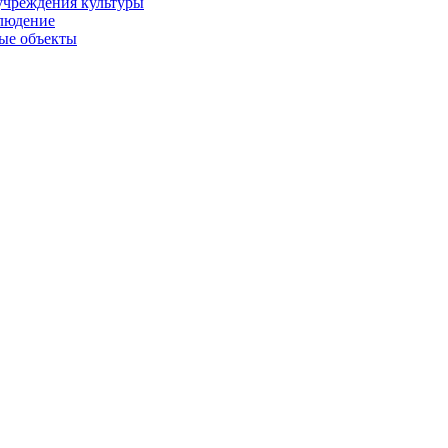
учреждения культуры
людение
ые объекты