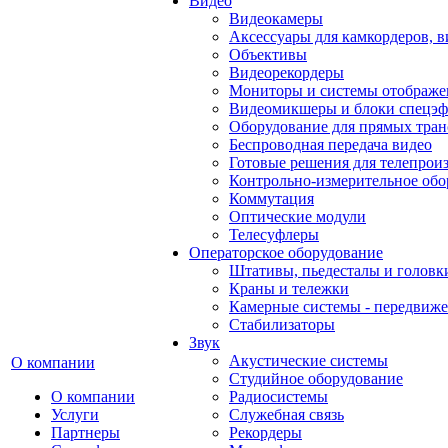
Видео
Видеокамеры
Аксессуары для камкордеров, в
Объективы
Видеорекордеры
Мониторы и системы отображе
Видеомикшеры и блоки спецэф
Оборудование для прямых тра
Беспроводная передача видео
Готовые решения для телепрои
Контрольно-измерительное обо
Коммутация
Оптические модули
Телесуфлеры
Операторское оборудование
Штативы, пьедесталы и головк
Краны и тележки
Камерные системы - передвиже
Стабилизаторы
Звук
Акустические системы
О компании
Студийное оборудование
О компании
Радиосистемы
Услуги
Служебная связь
Партнеры
Рекордеры