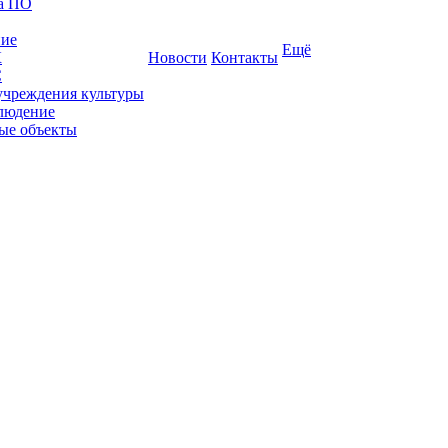
ка ПО
ние
Ещё
К
Новости
Контакты
С
учреждения культуры
людение
ые объекты