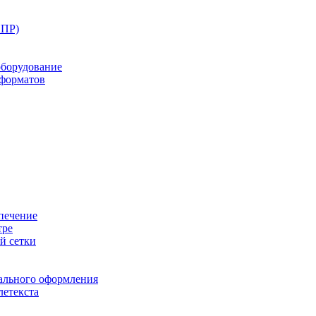
ППР)
оборудование
оформатов
печение
тре
й сетки
ального оформления
летекста