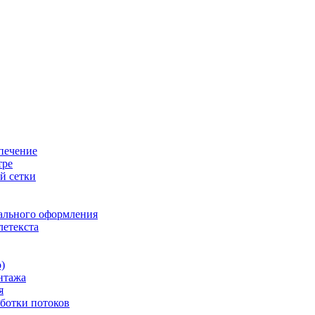
печение
тре
й сетки
ального оформления
летекста
)
нтажа
я
ботки потоков