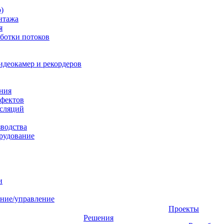
)
нтажа
я
ботки потоков
идеокамер и рекордеров
ния
фектов
нсляций
зводства
рудование
и
ние/управление
Проекты
Решения