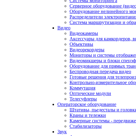
Системы мониторинга
Серверное оборудование (видео
Оборудование нелинейного мо
Распределители электропитани
Система маршрутизации и обра
Видео
Видеокамеры
Аксессуары для камкордеров, в
Объективы
Видеорекордеры
Мониторы и системы отображе
Видеомикшеры и блоки спецэф
Оборудование для прямых тра
Беспроводная передача видео
Готовые решения для телепрои
Контрольно-измерительное обо
Коммутация
Оптические модули
Телесуфлеры
Операторское оборудование
Штативы, пьедесталы и головк
Краны и тележки
Камерные системы - передвиже
Стабилизаторы
Звук