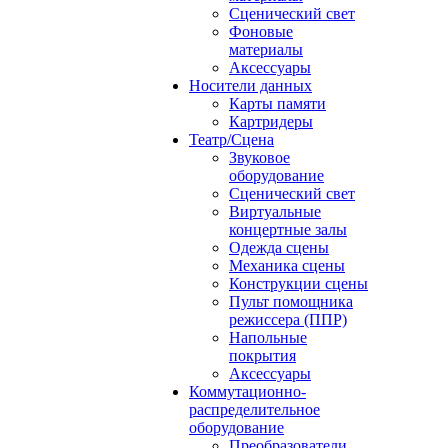
Сценический свет
Фоновые
материалы
Аксессуары
Носители данных
Карты памяти
Картридеры
Театр/Сцена
Звуковое
оборудование
Сценический свет
Виртуальные
концертные залы
Одежда сцены
Механика сцены
Конструкции сцены
Пульт помощника
режиссера (ППР)
Напольные
покрытия
Аксессуары
Коммутационно-
распределительное
оборудование
Преобразователи