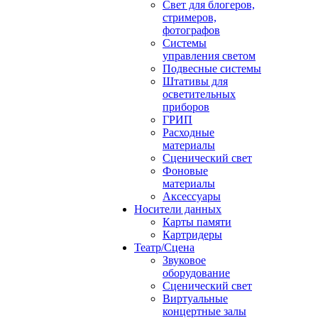
Свет для блогеров,
стримеров,
фотографов
Системы
управления светом
Подвесные системы
Штативы для
осветительных
приборов
ГРИП
Расходные
материалы
Сценический свет
Фоновые
материалы
Аксессуары
Носители данных
Карты памяти
Картридеры
Театр/Сцена
Звуковое
оборудование
Сценический свет
Виртуальные
концертные залы