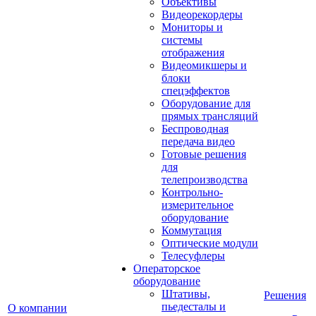
Объективы
Видеорекордеры
Мониторы и
системы
отображения
Видеомикшеры и
блоки
спецэффектов
Оборудование для
прямых трансляций
Беспроводная
передача видео
Готовые решения
для
телепроизводства
Контрольно-
измерительное
оборудование
Коммутация
Оптические модули
Телесуфлеры
Операторское
оборудование
Штативы,
Решения
пьедесталы и
О компании