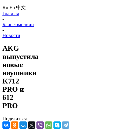
Ru
En
中文
Главная
-
Блог компании
-
Новости
AKG
выпустила
новые
наушники
K712
PRO и
612
PRO
Поделиться