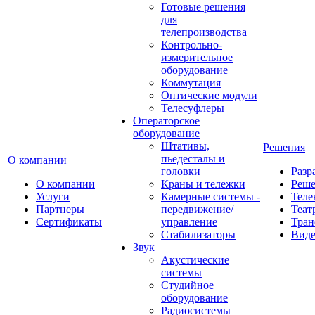
Готовые решения
для
телепроизводства
Контрольно-
измерительное
оборудование
Коммутация
Оптические модули
Телесуфлеры
Операторское
оборудование
Штативы,
Решения
пьедесталы и
О компании
головки
Разр
О компании
Краны и тележки
Реш
Услуги
Камерные системы -
Теле
Партнеры
передвижение/
Теат
Сертификаты
управление
Тран
Стабилизаторы
Виде
Звук
Акустические
системы
Студийное
оборудование
Радиосистемы