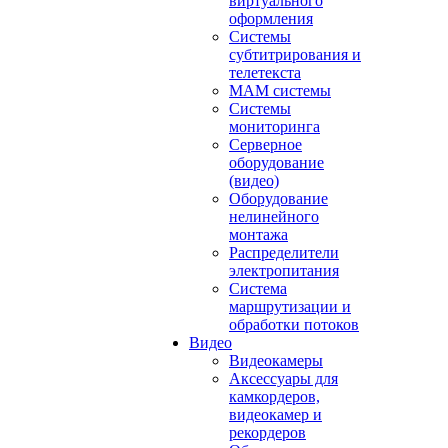
виртуального
оформления
Системы
субтитрирования и
телетекста
MAM системы
Системы
мониторинга
Серверное
оборудование
(видео)
Оборудование
нелинейного
монтажа
Распределители
электропитания
Система
маршрутизации и
обработки потоков
Видео
Видеокамеры
Аксессуары для
камкордеров,
видеокамер и
рекордеров