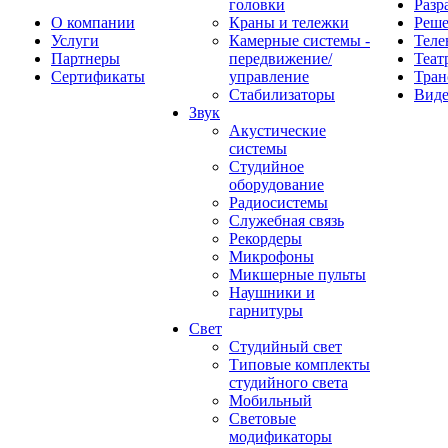
головки
Разр
О компании
Краны и тележки
Реш
Услуги
Камерные системы -
Теле
Партнеры
передвижение/
Теат
Сертификаты
управление
Тран
Стабилизаторы
Виде
Звук
Акустические
системы
Студийное
оборудование
Радиосистемы
Служебная связь
Рекордеры
Микрофоны
Микшерные пульты
Наушники и
гарнитуры
Свет
Студийный свет
Типовые комплекты
студийного света
Мобильный
Световые
модификаторы