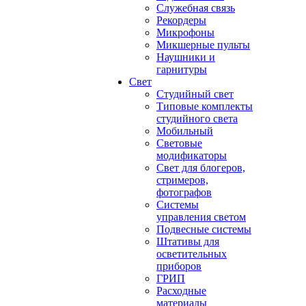
Служебная связь
Рекордеры
Микрофоны
Микшерные пульты
Наушники и
гарнитуры
Свет
Студийный свет
Типовые комплекты
студийного света
Мобильный
Световые
модификаторы
Свет для блогеров,
стримеров,
фотографов
Системы
управления светом
Подвесные системы
Штативы для
осветительных
приборов
ГРИП
Расходные
материалы