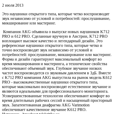
2 июля 2013
Это наушники открытого типа, которые четко воспроизводят
звук независимо от условий и потребностей: прослушивание,
микширование или мастеринг.
Компания AKG объявила о выпуске новых наушников K712
PRO и 612 PRO. Сделанные вручную в Австрии, K712 PRO
воплощают высокое качество и легендарный дизайн. Это
референсные наушники открытого типа, которые четко и
точно воспроизводят звук независимо от условий и
потребностей: прослушивание, микширование или мастеринг.
Форма и дизайн гарантируют максимальный комфорт во
время микширования и мастеринга, а технические свойства
обеспечивают объемный звук. Глубокое звучание низких
частот воспроизводится со звуковым давлением в 3дБ. Вместе
с K712 PRO компания AKG выпустила на рынок модель K612
PRO - высококачественные наушники открытого типа,
которые максимально воспроизводят естественное звучание и
являются идеальными для профессионального мониторинга.
Усовершенствованные технологии обеспечивают комфорт во
время длительных рабочих сессий и насыщенный просторный
звук. Запатентованная диафрагма AKG Varimotion
обеспечивает качественное звучание K612 PRO.