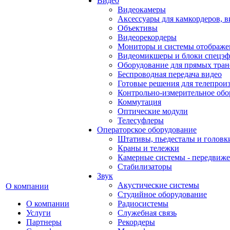
Видео
Видеокамеры
Аксессуары для камкордеров, в
Объективы
Видеорекордеры
Мониторы и системы отображе
Видеомикшеры и блоки спецэф
Оборудование для прямых тра
Беспроводная передача видео
Готовые решения для телепрои
Контрольно-измерительное обо
Коммутация
Оптические модули
Телесуфлеры
Операторское оборудование
Штативы, пьедесталы и головк
Краны и тележки
Камерные системы - передвиже
Стабилизаторы
Звук
Акустические системы
О компании
Студийное оборудование
О компании
Радиосистемы
Услуги
Служебная связь
Партнеры
Рекордеры