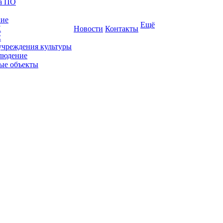
ка ПО
ние
Ещё
К
Новости
Контакты
С
учреждения культуры
людение
ые объекты