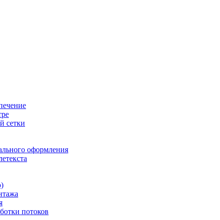
печение
тре
й сетки
ального оформления
летекста
)
нтажа
я
ботки потоков