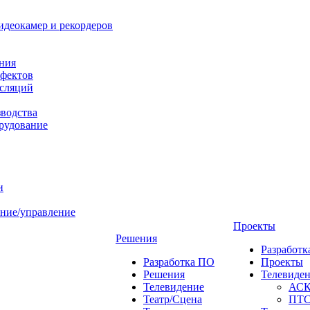
идеокамер и рекордеров
ния
фектов
нсляций
зводства
рудование
и
ние/управление
Проекты
Решения
Разработ
Разработка ПО
Проекты
Решения
Телевиде
Телевидение
АС
Театр/Сцена
ПТ