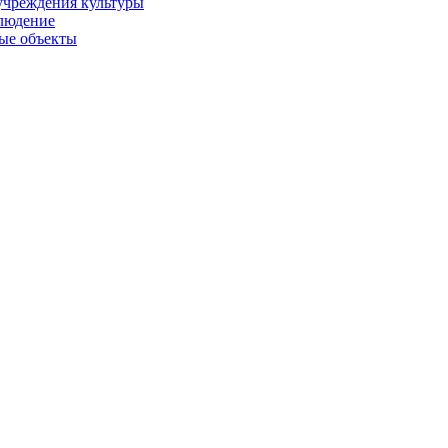
учреждения культуры
людение
ые объекты