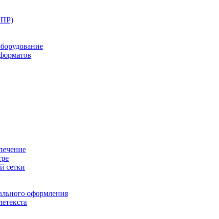
ППР)
оборудование
оформатов
печение
тре
й сетки
ального оформления
летекста