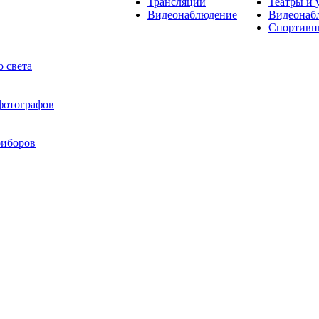
Трансляции
Театры и 
Видеонаблюдение
Видеонаб
Спортивн
 света
 фотографов
риборов