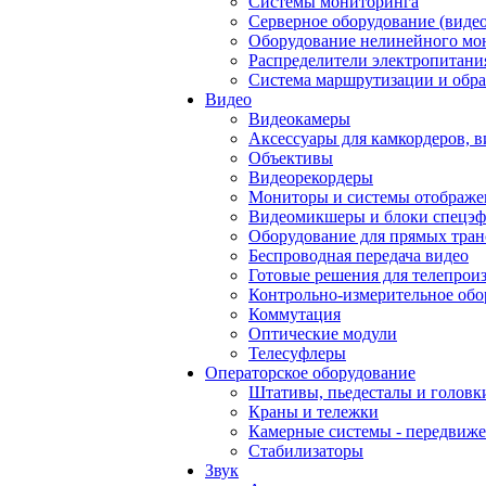
Системы мониторинга
Серверное оборудование (видео
Оборудование нелинейного мо
Распределители электропитани
Система маршрутизации и обра
Видео
Видеокамеры
Аксессуары для камкордеров, в
Объективы
Видеорекордеры
Мониторы и системы отображе
Видеомикшеры и блоки спецэф
Оборудование для прямых тра
Беспроводная передача видео
Готовые решения для телепрои
Контрольно-измерительное обо
Коммутация
Оптические модули
Телесуфлеры
Операторское оборудование
Штативы, пьедесталы и головк
Краны и тележки
Камерные системы - передвиже
Стабилизаторы
Звук