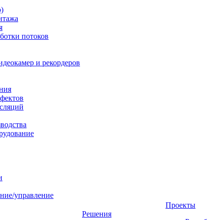
)
нтажа
я
ботки потоков
идеокамер и рекордеров
ния
фектов
нсляций
зводства
рудование
и
ние/управление
Проекты
Решения