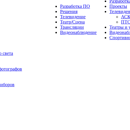
Разработ
Разработка ПО
Проекты
Решения
Телевиде
Телевидение
АС
Театр/Сцена
ПТ
Трансляции
Театры и 
Видеонаблюдение
Видеонаб
Спортивн
 света
 фотографов
риборов