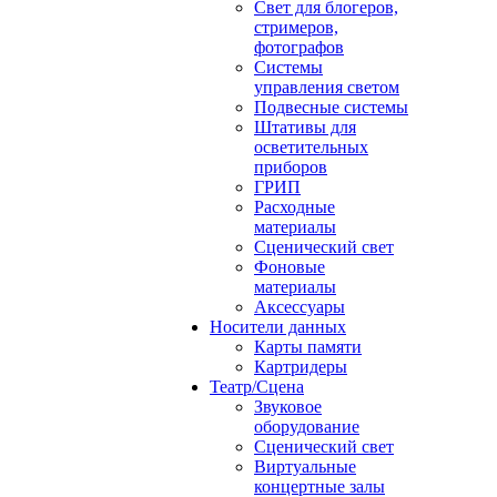
Свет для блогеров,
стримеров,
фотографов
Системы
управления светом
Подвесные системы
Штативы для
осветительных
приборов
ГРИП
Расходные
материалы
Сценический свет
Фоновые
материалы
Аксессуары
Носители данных
Карты памяти
Картридеры
Театр/Сцена
Звуковое
оборудование
Сценический свет
Виртуальные
концертные залы