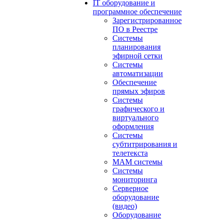
IT оборудование и
программное обеспечение
Зарегистрированное
ПО в Реестре
Системы
планирования
эфирной сетки
Системы
автоматизации
Обеспечение
прямых эфиров
Системы
графического и
виртуального
оформления
Системы
субтитрирования и
телетекста
MAM системы
Системы
мониторинга
Серверное
оборудование
(видео)
Оборудование