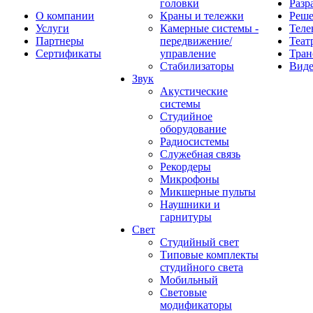
головки
Разр
О компании
Краны и тележки
Реш
Услуги
Камерные системы -
Теле
Партнеры
передвижение/
Теат
Сертификаты
управление
Тран
Стабилизаторы
Виде
Звук
Акустические
системы
Студийное
оборудование
Радиосистемы
Служебная связь
Рекордеры
Микрофоны
Микшерные пульты
Наушники и
гарнитуры
Свет
Студийный свет
Типовые комплекты
студийного света
Мобильный
Световые
модификаторы