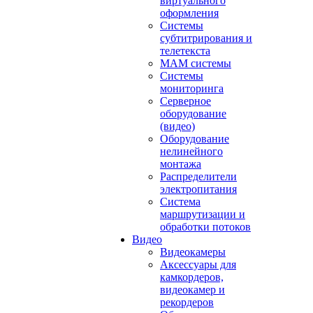
виртуального
оформления
Системы
субтитрирования и
телетекста
MAM системы
Системы
мониторинга
Серверное
оборудование
(видео)
Оборудование
нелинейного
монтажа
Распределители
электропитания
Система
маршрутизации и
обработки потоков
Видео
Видеокамеры
Аксессуары для
камкордеров,
видеокамер и
рекордеров