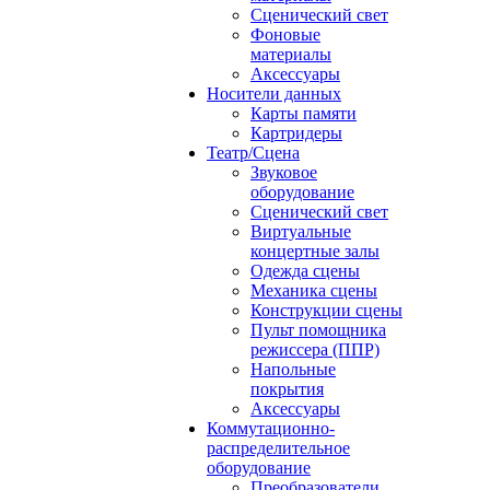
Сценический свет
Фоновые
материалы
Аксессуары
Носители данных
Карты памяти
Картридеры
Театр/Сцена
Звуковое
оборудование
Сценический свет
Виртуальные
концертные залы
Одежда сцены
Механика сцены
Конструкции сцены
Пульт помощника
режиссера (ППР)
Напольные
покрытия
Аксессуары
Коммутационно-
распределительное
оборудование
Преобразователи