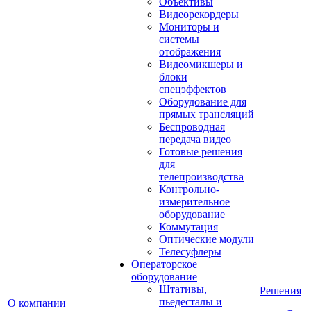
Объективы
Видеорекордеры
Мониторы и
системы
отображения
Видеомикшеры и
блоки
спецэффектов
Оборудование для
прямых трансляций
Беспроводная
передача видео
Готовые решения
для
телепроизводства
Контрольно-
измерительное
оборудование
Коммутация
Оптические модули
Телесуфлеры
Операторское
оборудование
Штативы,
Решения
пьедесталы и
О компании