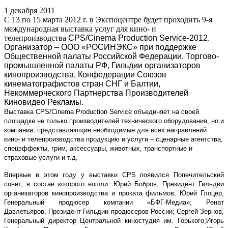
1 декабря 2011
С 13 по 15 марта 2012 г. в Экспоцентре будет проходить 9-я
международная выставка услуг для кино- и
телепроизводства
CPS
/
Cinema
Production
Service
-2012.
Организатор – ООО «РОСИНЭКС» при поддержке
Общественной палаты Российской Федерации, Торгово-
промышленной палаты РФ, Гильдии организаторов
кинопроизводства, Конфедерации Союзов
кинематографистов стран СНГ и Балтии,
Некоммерческого Партнерства Производителей
Киновидео Рекламы.
Выставка
CPS
/
Cinema
Production
Service
объединяет на своей
площадке не только производителей технического оборудования, но и
компании, представляющие необходимые для всех направлений
кино- и телепроизводства продукцию и услуги – сценарные агентства,
спецэффекты, грим, аксессуары, животных, транспортные и
страховые услуги и т.д.
Впервые в этом году у выставки
CPS
появился Попечительский
совет, в состав которого вошли:
Юрий Бобров
, Президент Гильдии
организаторов кинопроизводства и проката фильмов;
Юрий Глоцер
,
Генеральный продюсер компании «БФГ-Медиа»;
Ренат
Давлетьяров,
Президент Гильдии продюсеров России;
Сергей Зернов
,
Генеральный директор Центральной киностудия им. Горького;
Игорь