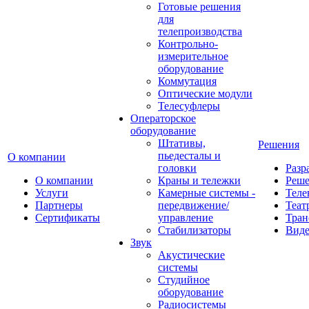
Готовые решения
для
телепроизводства
Контрольно-
измерительное
оборудование
Коммутация
Оптические модули
Телесуфлеры
Операторское
оборудование
Штативы,
Решения
пьедесталы и
О компании
головки
Разр
О компании
Краны и тележки
Реш
Услуги
Камерные системы -
Теле
Партнеры
передвижение/
Теат
Сертификаты
управление
Тран
Стабилизаторы
Виде
Звук
Акустические
системы
Студийное
оборудование
Радиосистемы