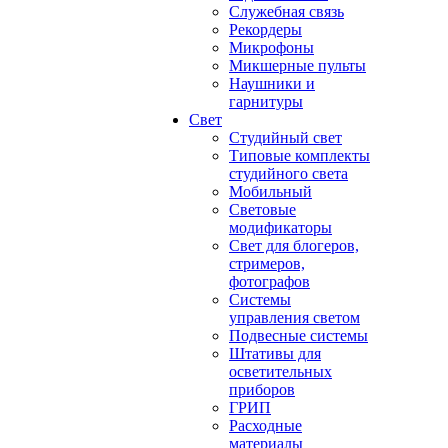
Служебная связь
Рекордеры
Микрофоны
Микшерные пульты
Наушники и
гарнитуры
Свет
Студийный свет
Типовые комплекты
студийного света
Мобильный
Световые
модификаторы
Свет для блогеров,
стримеров,
фотографов
Системы
управления светом
Подвесные системы
Штативы для
осветительных
приборов
ГРИП
Расходные
материалы