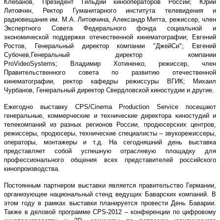
Клебанов
, Президент Гильдии кинооператоров России;
Юрий
Литовчин
, Ректор Гуманитарного института телевидения и
радиовещания им. М.А. Литовчина,
Александр Митта
, режиссер, член
Экспертного Совета Федерального фонда социальной и
экономической поддержки отечественной кинематографии;
Евгений
Ростов,
Генеральный директор компании "ДжейСи";
Евгений
Субочев,
Генеральный директор компании
ProVideoSystems;
Владимир Хотиненко,
режиссер, член
Правительственного совета по развитию отечественной
кинематографии, ректор кафедры режиссуры ВГИК;
Михаил
Чурбанов
, Генеральный директор Свердловской киностудии и другие.
Ежегодно выставку
CPS
/
Cinema
Production
Service
посещают
генеральные, коммерческие и технические директора киностудий и
телекомпаний из разных регионов России, продюсерских центров,
режиссеры, продюсеры, технические специалисты – звукорежиссеры,
операторы, монтажеры и т.д. На сегодняшний день выставка
представляет собой успешную отраслевую площадку для
профессионального общения всех представителей российского
кинопроизводства.
Постоянным партнером выставки является правительство Германии,
организующее национальный стенд ведущих Баварских компаний. В
этом году в рамках выставки планируется провести День Баварии.
Также в деловой программе
CPS
-2012 – конференции по цифровому